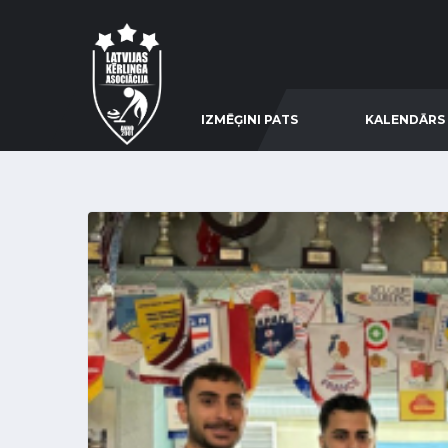
IZMĒĢINI PATS
KALENDĀRS