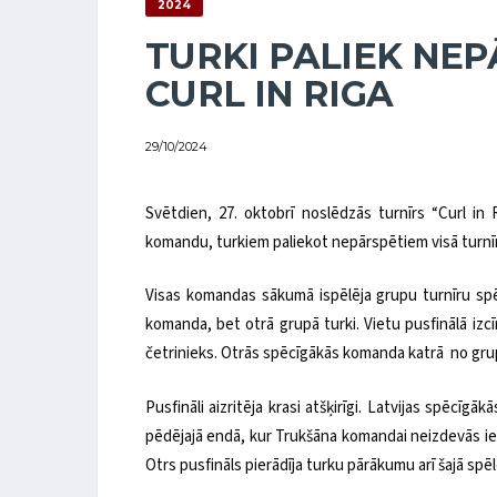
2024
TURKI PALIEK NEP
CURL IN RIGA
29/10/2024
Svētdien, 27. oktobrī noslēdzās turnīrs “Curl in
komandu, turkiem paliekot nepārspētiem visā turnīr
Visas komandas sākumā ispēlēja grupu turnīru spēl
komanda, bet otrā grupā turki. Vietu pusfinālā izc
četrinieks. Otrās spēcīgākās komanda katrā no grup
Pusfināli aizritēja krasi atšķirīgi. Latvijas spēcīg
pēdējajā endā, kur Trukšāna komandai neizdevās ieg
Otrs pusfināls pierādīja turku pārākumu arī šajā spē