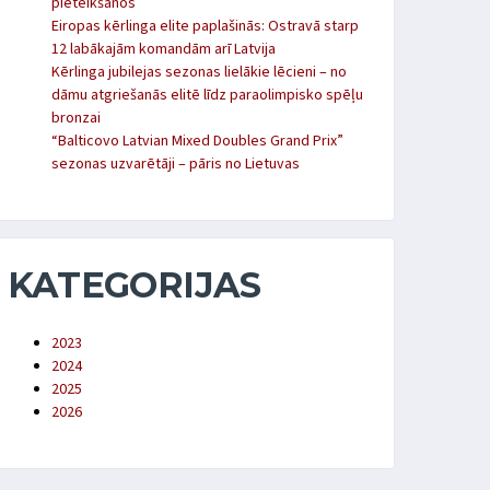
pieteikšanos
Eiropas kērlinga elite paplašinās: Ostravā starp
12 labākajām komandām arī Latvija
Kērlinga jubilejas sezonas lielākie lēcieni – no
dāmu atgriešanās elitē līdz paraolimpisko spēļu
bronzai
“Balticovo Latvian Mixed Doubles Grand Prix”
sezonas uzvarētāji – pāris no Lietuvas
KATEGORIJAS
2023
2024
2025
2026