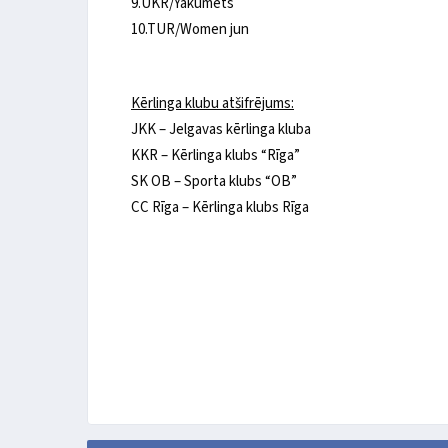
9.UKR/Yakumets
10.TUR/Women jun
Kērlinga klubu atšifrējums:
JKK – Jelgavas kērlinga kluba
KKR – Kērlinga klubs “Rīga”
SK OB – Sporta klubs “OB”
CC Rīga – Kērlinga klubs Rīga