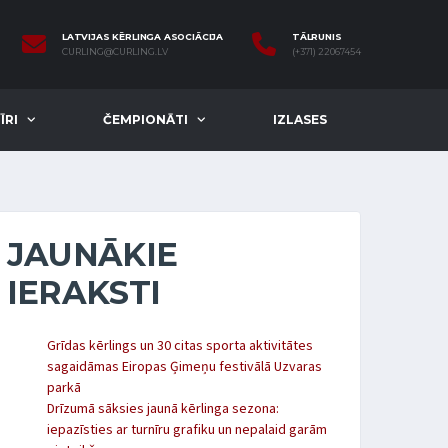
LATVIJAS KĒRLINGA ASOCIĀCIJA
TĀLRUNIS
CURLING@CURLING.LV
(+371) 22067454
ĪRI
ČEMPIONĀTI
IZLASES
JAUNĀKIE
IERAKSTI
Grīdas kērlings un 30 citas sporta aktivitātes
sagaidāmas Eiropas Ģimeņu festivālā Uzvaras
parkā
Drīzumā sāksies jaunā kērlinga sezona:
iepazīsties ar turnīru grafiku un nepalaid garām