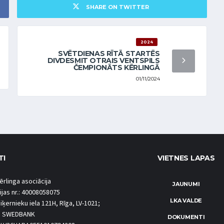
SHARE ON TWITTER
2024
SVĒTDIENAS RĪTĀ STARTĒS
DIVDESMIT OTRAIS VENTSPILS
ČEMPIONĀTS KĒRLINGĀ
01/11/2024
TI
VIETNES LAPAS
ērlinga asociācija
JAUNUMI
ijas nr.: 40008058075
LKA VALDE
iķernieku iela 121H, Rīga, LV-1021;
S SWEDBANK
DOKUMENTI