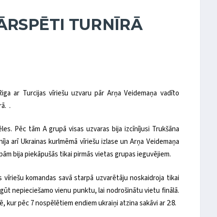
ĀRSPĒTI TURNĪRĀ
 Riga ar Turcijas vīriešu uzvaru pār Arņa Veidemaņa vadīto
ā. .
es. Pēc tām A grupā visas uzvaras bija izcīnījusi Trukšāna
īnīja arī Ukrainas kurlmēmā vīriešu izlase un Arņa Veidemaņa
ām bija piekāpušās tikai pirmās vietas grupas ieguvējiem.
ākās vīriešu komandas savā starpā uzvarētāju noskaidroja tikai
ūt nepieciešamo vienu punktu, lai nodrošinātu vietu finālā.
lē, kur pēc 7 nospēlētiem endiem ukraiņi atzina sakāvi ar 2:8.