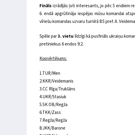
Fināls
izrādījās ļoti interesants, jo pēc 5 endiem r
6. endā apgrūtināja iespējas mūsu komandai atspē
vīriešu komandas uzvaru turnīrā 8:5 pret A. Veidema
Spēle par
3. vietu
līdzīgi kā pusfināls ukraiņu ko
pretiniekus 6 endos 9:2.
Kopvērtējums:
1.TUR/Men
2.KKR/Veidemanis
3.CC Rīga/Trukšāns
4.UKR/Stasiuk
5.SK OB/Regža
6.TKK/Zass
7.Regža/Regža
8.JKK/Barone