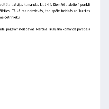
ezultāts Latvijas komandas labā 4:2. Diemžēl atdotie 4 punkti
lēties. Tā kā tas neizdevās, tad spēle beidzās ar Turcijas
ņa četrinieku.
mandai pagalam neizdevās. Mārtiņa Trukšāna komanda pārspēja