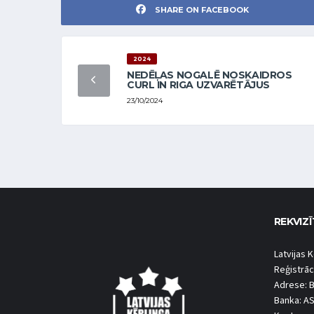
SHARE ON FACEBOOK
2024
NEDĒĻAS NOGALĒ NOSKAIDROS
CURL IN RIGA UZVARĒTĀJUS
23/10/2024
REKVIZĪ
Latvijas K
Reģistrāc
Adrese: B
Banka: A