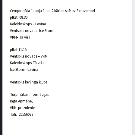
Čempionāta 1. apļa 1. un 2.kārtas spēles 3.novembrī
plkst. 08.30
Kaleidoskops – Lavīna
Ventspils novads- Ice Storm
VKM- Tā viš i
plkst.11.15.
Ventspils novads – VKM
Kaleidoskops Tā viš i
Ice Storm- Lavīna
Ventspils kērlinga klubs
Turpmākai informācijai:
Inga Apmane,
VKK prezidente
Tālr. 26556087