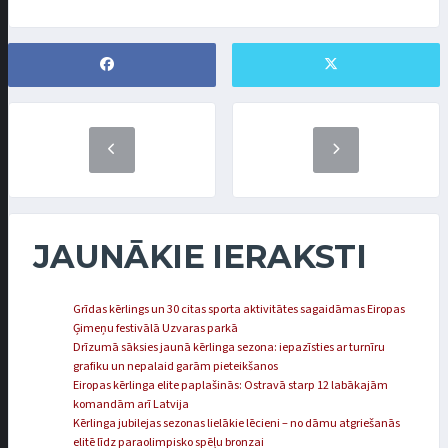
JAUNĀKIE IERAKSTI
Grīdas kērlings un 30 citas sporta aktivitātes sagaidāmas Eiropas
Ģimeņu festivālā Uzvaras parkā
Drīzumā sāksies jaunā kērlinga sezona: iepazīsties ar turnīru
grafiku un nepalaid garām pieteikšanos
Eiropas kērlinga elite paplašinās: Ostravā starp 12 labākajām
komandām arī Latvija
Kērlinga jubilejas sezonas lielākie lēcieni – no dāmu atgriešanās
elitē līdz paraolimpisko spēļu bronzai