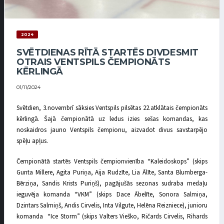
2024
SVĒTDIENAS RĪTĀ STARTĒS DIVDESMIT
OTRAIS VENTSPILS ČEMPIONĀTS
KĒRLINGĀ
01/11/2024
Svētdien, 3.novembrī sāksies Ventspils pilsētas 22.atklātais čempionāts
kērlingā. Šajā čempionātā uz ledus izies sešas komandas, kas
noskaidros jauno Ventspils čempionu, aizvadot divus savstarpējo
spēļu apļus.
Čempionātā startēs Ventspils čempionvienība “Kaleidoskops” (skips
Gunta Millere, Agita Puriņa, Aija Rudzīte, Lia Ālīte, Santa Blumberga-
Bērziņa, Sandis Krists Puriņš), pagājušās sezonas sudraba medaļu
ieguvēja komanda “VKM” (skips Dace Ābelīte, Sonora Salmiņa,
Dzintars Salmiņš, Andis Cirvelis, Inta Vilgute, Helēna Reizniece), junioru
komanda “Ice Storm” (skips Valters Vieško, Ričards Cirvelis, Rihards