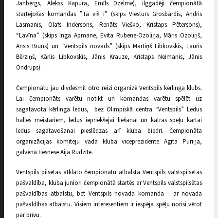
Janbergs, Alekss Kapura, Emīls Dzelme), ilggadēji čempionātā
startējošās komandas ”Tā viš i” (skips Viesturs Grosbārdis, Andris
Lasmanis, Olafs Indersons, Renāts Vieško, Kristaps Pētersons),
“Lavīna” (skips Inga Apmane, Evita Rubene-Ozoliņa, Māris Ozoliņš,
Ansis Brūns) un “Ventspils novads” (skips Mārtiņš Libkovskis, Lauris
Bērziņš, Kārlis Libkovskis, Jānis Krauze, Kristaps Neimanis, Jānis
Ondrups).
Čempionātu jau divdesmit otro reizi organizē Ventspils kērlinga klubs.
Lai čempionāts varētu notikt un komandas varētu spēlēt uz
sagatavota kērlinga ledus, bez Olimpiskā centra “Ventspils” Ledus
halles meistariem, ledus iepriekšējai liešanai un katras spēļu kārtai
ledus sagatavošanai pieslēdzas arī kluba biedri. Čempionāta
organizācijas komiteju vada kluba viceprezidente Agita Puriņa,
galvenā tiesnese Aija Rudzīte.
Ventspils pilsētas atklāto čempionātu atbalsta Ventspils valstspilsētas
pašvaldība, kluba juniori čempionātā startēs ar Ventspils valstspilsētas
pašvaldības atbalstu, bet Ventspils novada komanda – ar novada
pašvaldības atbalstu. Visiem interesentiem ir iespēja spēļu norisi vērot
par brīvu.