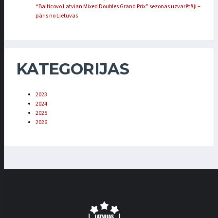
“Balticovo Latvian Mixed Doubles Grand Prix” sezonas uzvarētāji –
pāris no Lietuvas
KATEGORIJAS
2023
2024
2025
2026