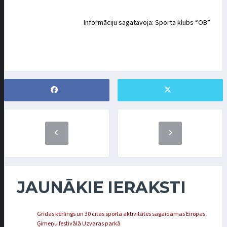
Informāciju sagatavoja: Sporta klubs “OB”
JAUNĀKIE IERAKSTI
Grīdas kērlings un 30 citas sporta aktivitātes sagaidāmas Eiropas
Ģimeņu festivālā Uzvaras parkā