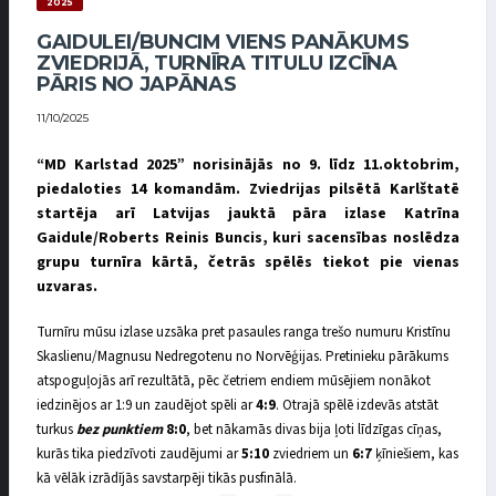
2025
GAIDULEI/BUNCIM VIENS PANĀKUMS
ZVIEDRIJĀ, TURNĪRA TITULU IZCĪNA
PĀRIS NO JAPĀNAS
11/10/2025
“MD Karlstad 2025” norisinājās no 9. līdz 11.oktobrim,
piedaloties 14 komandām. Zviedrijas pilsētā Karlštatē
startēja arī Latvijas jauktā pāra izlase Katrīna
Gaidule/Roberts Reinis Buncis, kuri sacensības noslēdza
grupu turnīra kārtā, četrās spēlēs tiekot pie vienas
uzvaras.
Turnīru mūsu izlase uzsāka pret pasaules ranga trešo numuru Kristīnu
Skaslienu/Magnusu Nedregotenu no Norvēģijas. Pretinieku pārākums
atspoguļojās arī rezultātā, pēc četriem endiem mūsējiem nonākot
iedzinējos ar 1:9 un zaudējot spēli ar
4:9
. Otrajā spēlē izdevās atstāt
turkus
bez punktiem
8:0
, bet nākamās divas bija ļoti līdzīgas cīņas,
kurās tika piedzīvoti zaudējumi ar
5:10
zviedriem un
6:7
ķīniešiem, kas
kā vēlāk izrādījās savstarpēji tikās pusfinālā.