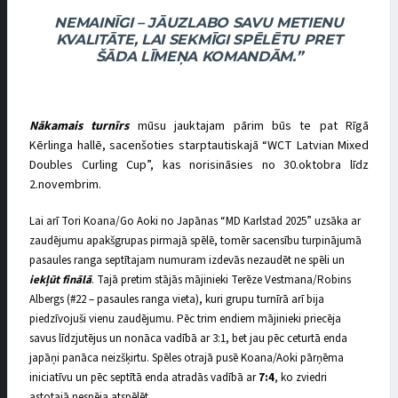
NEMAINĪGI – JĀUZLABO SAVU METIENU
KVALITĀTE, LAI SEKMĪGI SPĒLĒTU PRET
ŠĀDA LĪMEŅA KOMANDĀM.”
Nākamais turnīrs
mūsu jauktajam pārim būs te pat Rīgā
Kērlinga hallē, sacenšoties starptautiskajā “WCT Latvian Mixed
Doubles Curling Cup”, kas norisināsies no 30.oktobra līdz
2.novembrim.
Lai arī Tori Koana/Go Aoki no Japānas “MD Karlstad 2025” uzsāka ar
zaudējumu apakšgrupas pirmajā spēlē, tomēr sacensību turpinājumā
pasaules ranga septītajam numuram izdevās nezaudēt ne spēli un
iekļūt finālā
. Tajā pretim stājās mājinieki Terēze Vestmana/Robins
Albergs (#22 – pasaules ranga vieta), kuri grupu turnīrā arī bija
piedzīvojuši vienu zaudējumu. Pēc trim endiem mājinieki priecēja
savus līdzjutējus un nonāca vadībā ar 3:1, bet jau pēc ceturtā enda
japāņi panāca neizšķirtu. Spēles otrajā pusē Koana/Aoki pārņēma
iniciatīvu un pēc septītā enda atradās vadībā ar
7:4
, ko zviedri
astotajā nespēja atspēlēt.