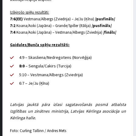
Izšķirošo spēļu rezultāti:
7:6(EE)
Vestmana/Albergs (Zviedrija) – Je/Ju (Ķīna)
/pusfināls/
7:2
Koana/Aoki (Japāna) – Grande/Spiller (Itālija)
/pusfināls/
7:4
Koana/Aoki (Japāna) – Vestmana/Albergs (Zviedrija)
/fināls/
Gaidules/Bunča spēļu rezultāti:
4:9 – Skasliena/Nedregotens (Norvēģija)
8:0
– Sengula/Cakirs (Turcija)
5:10 – Vestmana/Albergs (Zviedrija)
6:7 – Je/Ju (Ķīna)
Latvijas jauktā pāra izlasi sagatavošanās posmā atbalsta
Izglītības un zinātnes ministrija, Latvijas Kērlinga asociācija un
Kērlinga halle.
Foto: Curling Tallinn / Andres Mets