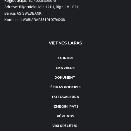
Reģistrācijas nr.: 40008058075
Adrese: Biķernieku iela 121H, Rīga, LV-1021;
Banka: AS SWEDBANK
Konta nr.: LV36HABA0551010794208
VIETNES LAPAS
JAUNUMI
LKA VALDE
DOKUMENTI
ĒTIKAS KODEKSS
FOTOGALERIJA
IZMĒĢINI PATS
KĒRLINGS
VISI SPĒLĒTĀJI