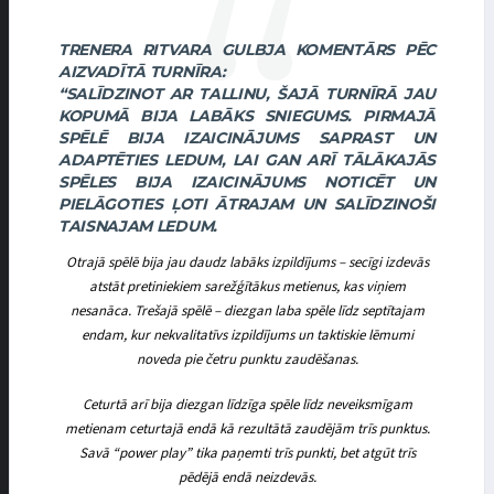
TRENERA RITVARA GULBJA KOMENTĀRS PĒC
AIZVADĪTĀ TURNĪRA:
“SALĪDZINOT AR TALLINU, ŠAJĀ TURNĪRĀ JAU
KOPUMĀ BIJA LABĀKS SNIEGUMS. PIRMAJĀ
SPĒLĒ BIJA IZAICINĀJUMS SAPRAST UN
ADAPTĒTIES LEDUM, LAI GAN ARĪ TĀLĀKAJĀS
SPĒLES BIJA IZAICINĀJUMS NOTICĒT UN
PIELĀGOTIES ĻOTI ĀTRAJAM UN SALĪDZINOŠI
TAISNAJAM LEDUM.
Otrajā spēlē bija jau daudz labāks izpildījums – secīgi izdevās
atstāt pretiniekiem sarežģītākus metienus, kas viņiem
nesanāca. Trešajā spēlē – diezgan laba spēle līdz septītajam
endam, kur nekvalitatīvs izpildījums un taktiskie lēmumi
noveda pie četru punktu zaudēšanas.
Ceturtā arī bija diezgan līdzīga spēle līdz neveiksmīgam
metienam ceturtajā endā kā rezultātā zaudējām trīs punktus.
Savā “power play” tika paņemti trīs punkti, bet atgūt trīs
pēdējā endā neizdevās.