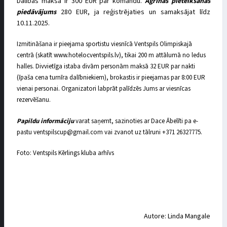
Dalības maksa ir 300 EUR par komandu.
Agrīnās pieteikšanās
piedāvājums
280 EUR, ja reģistrējaties un samaksājat līdz
10.11.2025.
Izmitināšana ir pieejama sportistu viesnīcā Ventspils Olimpiskajā
centrā (skatīt www.hotelocventspils.lv), tikai 200 m attālumā no ledus
halles. Divvietīga istaba divām personām maksā 32 EUR par nakti
(īpaša cena turnīra dalībniekiem), brokastis ir pieejamas par 8:00 EUR
vienai personai. Organizatori labprāt palīdzēs Jums ar viesnīcas
rezervēšanu.
Papildu informāciju
varat saņemt, sazinoties ar Dace Ābelīti pa e-
pastu ventspilscup@gmail.com vai zvanot uz tālruni +371 26327775.
Foto: Ventspils Kērlings kluba arhīvs
Autore: Linda Mangale