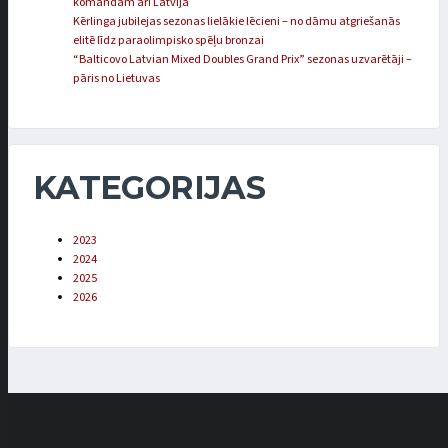
komandām arī Latvija
Kērlinga jubilejas sezonas lielākie lēcieni – no dāmu atgriešanās
elitē līdz paraolimpisko spēļu bronzai
“Balticovo Latvian Mixed Doubles Grand Prix” sezonas uzvarētāji –
pāris no Lietuvas
KATEGORIJAS
2023
2024
2025
2026