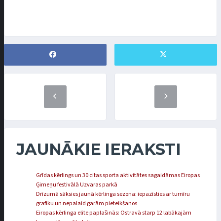
JAUNĀKIE IERAKSTI
Grīdas kērlings un 30 citas sporta aktivitātes sagaidāmas Eiropas
Ģimeņu festivālā Uzvaras parkā
Drīzumā sāksies jaunā kērlinga sezona: iepazīsties ar turnīru
grafiku un nepalaid garām pieteikšanos
Eiropas kērlinga elite paplašinās: Ostravā starp 12 labākajām