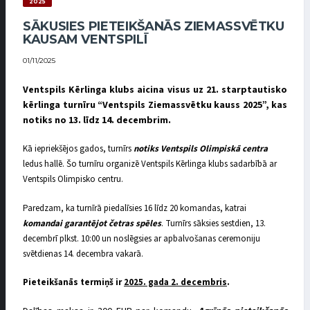
2025
SĀKUSIES PIETEIKŠANĀS ZIEMASSVĒTKU
KAUSAM VENTSPILĪ
01/11/2025
Ventspils Kērlinga klubs aicina visus uz 21. starptautisko
kērlinga turnīru “Ventspils Ziemassvētku kauss 2025”, kas
notiks no 13. līdz 14. decembrim.
Kā iepriekšējos gados, turnīrs
notiks Ventspils Olimpiskā centra
ledus hallē. Šo turnīru organizē Ventspils Kērlinga klubs sadarbībā ar
Ventspils Olimpisko centru.
Paredzam, ka turnīrā piedalīsies 16 līdz 20 komandas, katrai
komandai garantējot četras spēles
. Turnīrs sāksies sestdien, 13.
decembrī plkst. 10:00 un noslēgsies ar apbalvošanas ceremoniju
svētdienas 14. decembra vakarā.
Pieteikšanās termiņš ir
2025. gada 2. decembris
.