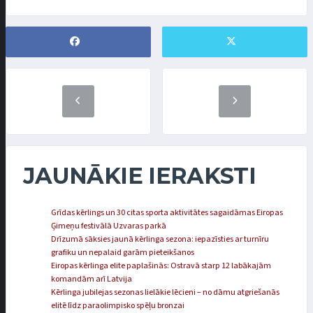
JAUNĀKIE IERAKSTI
Grīdas kērlings un 30 citas sporta aktivitātes sagaidāmas Eiropas
Ģimeņu festivālā Uzvaras parkā
Drīzumā sāksies jaunā kērlinga sezona: iepazīsties ar turnīru
grafiku un nepalaid garām pieteikšanos
Eiropas kērlinga elite paplašinās: Ostravā starp 12 labākajām
komandām arī Latvija
Kērlinga jubilejas sezonas lielākie lēcieni – no dāmu atgriešanās
elitē līdz paraolimpisko spēļu bronzai