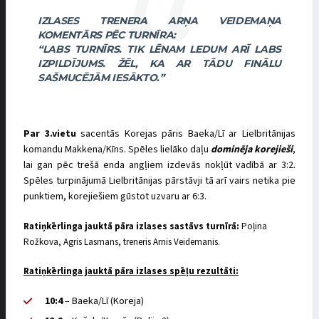
IZLASES TRENERA ARŅA VEIDEMAŅA
KOMENTĀRS PĒC TURNĪRA:
“LABS TURNĪRS. TIK LĒNAM LEDUM ARĪ LABS
IZPILDĪJUMS. ŽĒL, KA AR TĀDU FINĀLU
SAŠMUCĒJĀM IESĀKTO.”
Par 3.vietu
sacentās Korejas pāris Baeka/Lī ar Lielbritānijas
komandu Makkena/Kīns. Spēles lielāko daļu
dominēja korejieši
,
lai gan pēc trešā enda angļiem izdevās nokļūt vadībā ar 3:2.
Spēles turpinājumā Lielbritānijas pārstāvji tā arī vairs netika pie
punktiem, korejiešiem gūstot uzvaru ar 6:3.
Ratiņkērlinga jauktā pāra izlases sastāvs turnīrā:
Poļina
Rožkova, Agris Lasmans, treneris Arnis Veidemanis.
Ratiņkērlinga jauktā pāra izlases spēļu rezultāti:
10:4
– Baeka/Lī (Koreja)