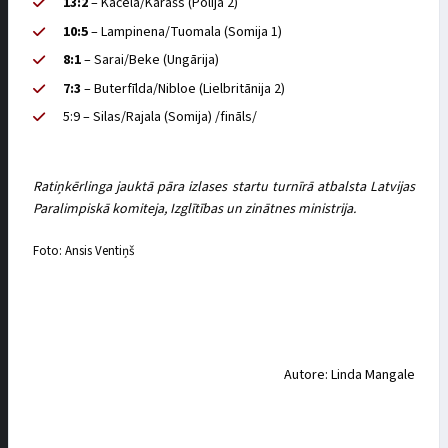
13:2
– Kačela/Karašs (Polija 2)
10:5
– Lampinena/Tuomala (Somija 1)
8:1
– Sarai/Beke (Ungārija)
7:3
– Buterfīlda/Nibloe (Lielbritānija 2)
5:9 – Silas/Rajala (Somija) /fināls/
Ratiņkērlinga jauktā pāra izlases startu turnīrā atbalsta Latvijas
Paralimpiskā komiteja, Izglītības un zinātnes ministrija.
Foto: Ansis Ventiņš
Autore: Linda Mangale