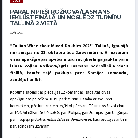
2025
PARALIMPIEŠI ROŽKOVA/LASMANS
IEKĻŪST FINĀLĀ UN NOSLĒDZ TURNĪRU
TALLINĀ 2.VIETĀ
02/11/2025
“Tallinn Wheelchair Mixed Doubles 2025” Tallinā, Igaunijā
norisinājās no 31. oktobra līdz 2.novembrim. Ar uzvarām
visās apakšgrupas spēlēs mūsu ratiņkērlinga jauktā pāra
izlase Poļina Rožkova/Agris Lasmans nodrošināja vietu
finālā, tomēr tajā paklupa pret Somijas komandu,
zaudējot ar 5:9.
Kopumā sacensībās piedalījās 12 komandas, sadalītas divās
apakšgrupās pa sešām. Mūsu pāris turnīru uzsāka ar spēli pret
korejiešiem, pēc trim endiem iegūstot pārsvaru 7:0 un noslēdzot cīņu
ar 10:4. Arī nākamās trīs spēlēs gan Polijas, gan Somijas, gan Ungārijas
pāri nespēja pretoties
mūsu izlases dominancei
, kas rezultējās ar trim
pārliecinošām uzvarām.