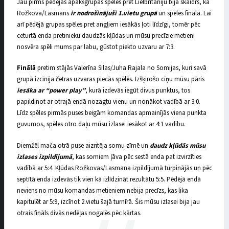
Jau pirms pēdējās apakšgrupas spēles pret Lielbritāniju bija skaidrs, ka
Rožkova/Lasmans
ir nodrošinājuši 1.vietu grupā
un spēlēs finālā. Lai
arī pēdējā grupas spēles pret angļiem iesākās ļoti līdzīgi, tomēr pēc
ceturtā enda pretinieku daudzās kļūdas un mūsu precīzie metieni
nosvēra spēli mums par labu, gūstot piekto uzvaru ar 7:3.
Finālā
pretim stājās Valerīna Silas/Juha Rajala no Somijas, kuri savā
grupā izcīnīja četras uzvaras piecās spēlēs. Izšķirošo cīņu mūsu pāris
iesāka ar “power play”
, kurā izdevās iegūt divus punktus, tos
papildinot ar otrajā endā nozagtu vienu un nonākot vadībā ar 3:0.
Līdz spēles pirmās puses beigām komandas apmainījās viena punkta
guvumos, spēles otro daļu mūsu izlasei iesākot ar 4:1 vadību.
Diemžēl mača otrā puse aizritēja somu zīmē un
daudz kļūdās mūsu
izlases izpildījumā
, kas somiem ļāva pēc sestā enda pat izvirzīties
vadībā ar 5:4. Kļūdas Rožkovas/Lasmana izpildījumā turpinājās un pēc
septītā enda izdevās tik vien kā izlīdzināt rezultātu 5:5. Pēdējā endā
neviens no mūsu komandas metieniem nebija precīzs, kas lika
kapitulēt ar 5:9, izcīnot 2.vietu šajā turnīrā. Šis mūsu izlasei bija jau
otrais fināls divās nedēļas nogalēs pēc kārtas.