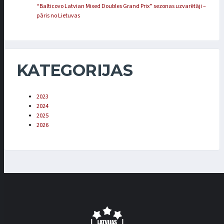
“Balticovo Latvian Mixed Doubles Grand Prix” sezonas uzvarētāji –
pāris no Lietuvas
KATEGORIJAS
2023
2024
2025
2026