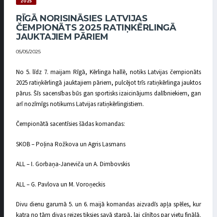
2025
RĪGĀ NORISINĀSIES LATVIJAS
ČEMPIONĀTS 2025 RATIŅKĒRLINGĀ
JAUKTAJIEM PĀRIEM
05/05/2025
No 5. līdz 7. maijam Rīgā, Kērlinga hallē, notiks Latvijas čempionāts
2025 ratiņkērlingā jauktajiem pāriem, pulcējot trīs ratiņkērlinga jauktos
pārus. Šīs sacensības būs gan sportisks izaicinājums dalībniekiem, gan
arī nozīmīgs notikums Latvijas ratiņkērlingistiem.
Čempionātā sacentīsies šādas komandas:
SKOB – Poļina Rožkova un Agris Lasmans
ALL – I. Gorbaņa-Janeviča un A. Dimbovskis
ALL – G. Pavlova un M. Voroņeckis
Divu dienu garumā 5. un 6. maijā komandas aizvadīs apļa spēles, kur
katra no tām divas reizes tiksies savā starpā, lai cīnītos par vietu finālā.