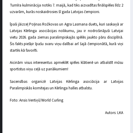
Turnīra kulminācija notiks 7. maijā, kad tiks aizvadītas finālspēles līdz 2
uzvarām, kurās noskaidrosies šī gada Latvijas čempioni.
Īpaši jāizceļ Poļinas Rožkovas un Agra Lasmana duets, kuri saskaņā ar
Latvijas Kērlinga asociācijas nolikumu, jau ir nodrošinājuši Latvijai
vietu 2026. gada ziemas paralimpiskajās spēlēs jaukto pāru disciplīnā.
Šis fakts piešķir īpašu svaru viņu dalībai arī šajā čempionātā, kurā viņi
startēs kā favorīti.
Aicinām visus interesentus apmeklēt spēles klātienē un atbalstīt mūsu
sportistus viņu ceļā uz panākumiem!
Sacensības organizē Latvijas Kērlinga asociācija ar Latvijas
Paralimpiskās komitejas un Kērlinga halles atbalstu.
Foto: Ansis Ventiņš/World Curling
Autors: LKA