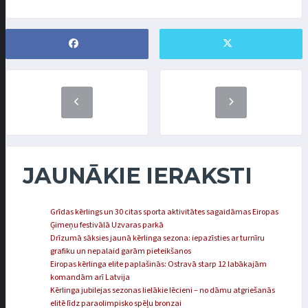
JAUNĀKIE IERAKSTI
Grīdas kērlings un 30 citas sporta aktivitātes sagaidāmas Eiropas
Ģimeņu festivālā Uzvaras parkā
Drīzumā sāksies jaunā kērlinga sezona: iepazīsties ar turnīru
grafiku un nepalaid garām pieteikšanos
Eiropas kērlinga elite paplašinās: Ostravā starp 12 labākajām
komandām arī Latvija
Kērlinga jubilejas sezonas lielākie lēcieni – no dāmu atgriešanās
elitē līdz paraolimpisko spēļu bronzai