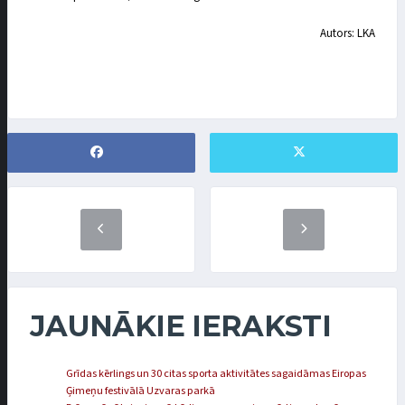
Autors: LKA
JAUNĀKIE IERAKSTI
Grīdas kērlings un 30 citas sporta aktivitātes sagaidāmas Eiropas
Ģimeņu festivālā Uzvaras parkā