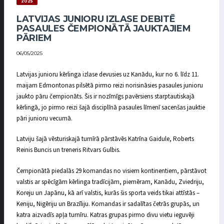
2025
LATVIJAS JUNIORU IZLASE DEBITĒ
PASAULES ČEMPIONĀTĀ JAUKTAJIEM
PĀRIEM
06/05/2025
Latvijas junioru kērlinga izlase devusies uz Kanādu, kur no 6. līdz 11.
maijam Edmontonas pilsētā pirmo reizi norisināsies pasaules junioru
jaukto pāru čempionāts. Šis ir nozīmīgs pavērsiens starptautiskajā
kērlingā, jo pirmo reizi šajā disciplīnā pasaules līmenī sacenšas jauktie
pāri junioru vecumā.
Latviju šajā vēsturiskajā turnīrā pārstāvēs Katrīna Gaidule, Roberts
Reinis Buncis un treneris Ritvars Gulbis.
Čempionātā piedalās 29 komandas no visiem kontinentiem, pārstāvot
valstis ar spēcīgām kērlinga tradīcijām, piemēram, Kanādu, Zviedriju,
Koreju un Japānu, kā arī valstis, kurās šis sporta veids tikai attīstās –
Keniju, Nigēriju un Brazīliju. Komandas ir sadalītas četrās grupās, un
katra aizvadīs apļa turnīru. Katras grupas pirmo divu vietu ieguvēji