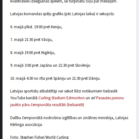
kvalificēsies izslēgšanas spēlēm, lai turpinātu cīņu par medaļām.
Latvijas komandas spēļu grafiks (pēc Latvijas laika) ir sekojošs:
6. maijā plkst. 19:00 pret Keniju,
7. maijā 21:30 pret Vāciju,
8. maijā 19:00 pret Nigēriju,
9. maijā 3:00 pret Japānu un 21:30 pret Slovēniju
10. maijā 4:30 no rīta pret Spāniju un 21:30 pret Dāniju.
Latvijas sportistu atbalstītāji var sekot līdzi notikumiem tiešraidē
YouTube kanālā
Curling Stadium Edmonton
un arī
Pasaules junioru
jaukto pāru čempionāta rezultāti (tiešsaistē)
Dalību čempionātā nodrošina izglītības un zinātnes ministrija, Latvijas
Kērlinga asociācija.
Foto: Stephen Fisher/World Curling