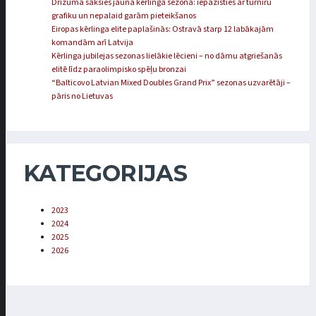
Drīzumā sāksies jaunā kērlinga sezona: iepazīsties ar turnīru
grafiku un nepalaid garām pieteikšanos
Eiropas kērlinga elite paplašinās: Ostravā starp 12 labākajām
komandām arī Latvija
Kērlinga jubilejas sezonas lielākie lēcieni – no dāmu atgriešanās
elitē līdz paraolimpisko spēļu bronzai
“Balticovo Latvian Mixed Doubles Grand Prix” sezonas uzvarētāji –
pāris no Lietuvas
KATEGORIJAS
2023
2024
2025
2026