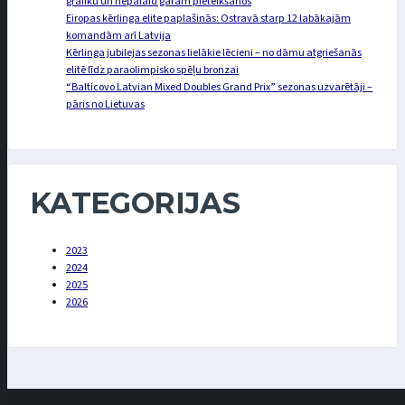
grafiku un nepalaid garām pieteikšanos
Eiropas kērlinga elite paplašinās: Ostravā starp 12 labākajām
komandām arī Latvija
Kērlinga jubilejas sezonas lielākie lēcieni – no dāmu atgriešanās
elitē līdz paraolimpisko spēļu bronzai
“Balticovo Latvian Mixed Doubles Grand Prix” sezonas uzvarētāji –
pāris no Lietuvas
KATEGORIJAS
2023
2024
2025
2026