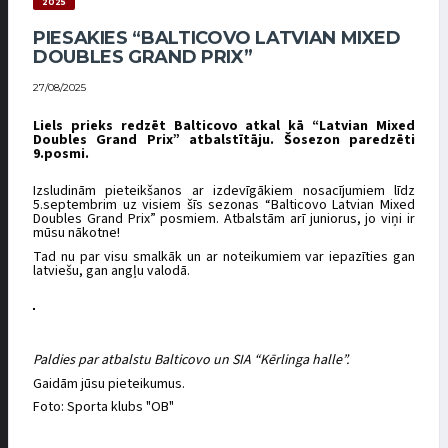
2025
PIESAKIES “BALTICOVO LATVIAN MIXED
DOUBLES GRAND PRIX”
27/08/2025
Liels prieks redzēt Balticovo atkal kā “Latvian Mixed
Doubles Grand Prix” atbalstītāju. Šosezon paredzēti
9.posmi.
Izsludinām pieteikšanos ar izdevīgākiem nosacījumiem līdz
5.septembrim uz visiem šīs sezonas “Balticovo Latvian Mixed
Doubles Grand Prix” posmiem. Atbalstām arī juniorus, jo viņi ir
mūsu nākotne!
Tad nu par visu smalkāk un ar noteikumiem var iepazīties gan
latviešu, gan angļu valodā.
Paldies par atbalstu Balticovo un SIA “Kērlinga halle”.
Gaidām jūsu pieteikumus.
Foto: Sporta klubs "OB"