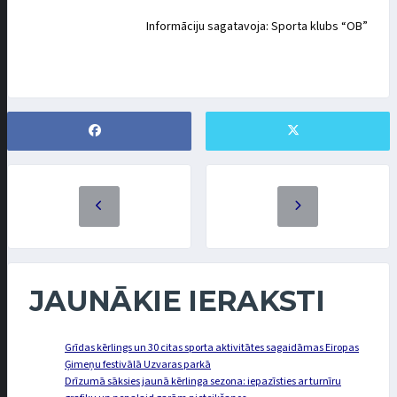
Informāciju sagatavoja: Sporta klubs “OB”
JAUNĀKIE IERAKSTI
Grīdas kērlings un 30 citas sporta aktivitātes sagaidāmas Eiropas
Ģimeņu festivālā Uzvaras parkā
Drīzumā sāksies jaunā kērlinga sezona: iepazīsties ar turnīru