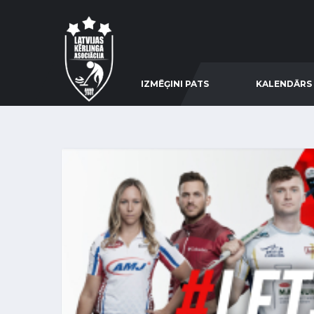
IZMĒĢINI PATS
KALENDĀRS