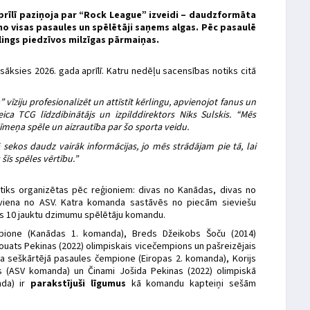
prīlī paziņoja par “Rock League” izveidi – daudzformāta
o visas pasaules un spēlētāji saņems algas. Pēc pasaulē
lings piedzīvos milzīgas pārmaiņas.
 sāksies 2026. gada aprīlī. Katru nedēļu sacensības notiks citā
īziju profesionalizēt un attīstīt kērlingu, apvienojot fanus un
ica TCG līdzdibinātājs un izpilddirektors Niks Sulskis. “Mēs
līmeņa spēle un aizrautība par šo sporta veidu.
sekos daudz vairāk informācijas, jo mēs strādājam pie tā, lai
šīs spēles vērtību.”
 tiks organizētas pēc reģioniem: divas no Kanādas, divas no
 viena no ASV. Katra komanda sastāvēs no piecām sieviešu
os 10 jauktu dzimumu spēlētāju komandu.
ione (Kanādas 1. komanda), Breds Džeikobs Šoču (2014)
uats Pekinas (2022) olimpiskais vicečempions un pašreizējais
a seškārtējā pasaules čempione (Eiropas 2. komanda), Korijs
s (ASV komanda) un Činami Jošida Pekinas (2022) olimpiskā
nda) ir
parakstījuši līgumus
kā komandu kapteiņi sešām