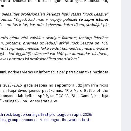
nifera Džounsa būs “Rock League” stratēģiskie konsultanti,
tu.
u piedalīties profesionālajā kērlinga līgā,” stāsta “Rock League”
ounsa. “Tagad, kad man ir iespēja palīdzēt
šo sapni īstenot
ds – un tas ir tas, kas mūs iedvesmo katru dienu, strādājot pie
mēs ņēma vērā vairākus svarīgus faktorus, tostarp līderības
n, protams, prasmes uz ledus,” atklāj Rock League un TCG
pinot turpmāko mēnešu laikā veidot komandas, mūsu mērķis ir
ingā – kur ilggadējie sāncenši var kļūt par komandas biedriem,
savas prasmes kā profesionāliem sportistiem.”
mi, norises vietas un informācija par pārraidēm tiks paziņota
as 2025.-2026. gada sezonā no septembra līdz janvārim rīkos
ms rīkoja divus jaunus pasākumus: “Rio Mare Battle of the
omandu labdarības spēlē, un TCG “All-Star Game”, kas bija
 kērlinga klubā Tenesī štatā ASV.
h-rock-league-curlings-first-pro-league-in-april-2026/
ing-group-announces-rock-league-the-worlds-first-