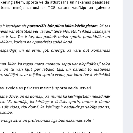
 kērlingistiem, sporta veida attīstīšana un nākamās paaudzes
teinis minēja sarunā ar TCG satura vadītāju un galveno
s ir iespējamais
potenciāls būt pilna laika kērlingistam
, kā tas
veids var attīstīties vēl vairāk,” teica Mouats. “Tiklīdz uzzinājām
tas ir tas. Tas ir tas, kas padarīs mūsu sportu populārāku un
ilvēkiem, kuriem nav paredzēts spēlē kopā.
 iespaidīgs, un es esmu ļoti priecīgs, ka varu būt komandas
an šķiet, ka tagad mazo meiteņu sapņi var piepildīties,” teica
 un tu vari kļūt par labāko tajā, un parādīt to klātienes
ju, spēlējot savu mīļāko sporta veidu, par kuru tev ir vislielākā
s izveide arī palīdzēs mainīt šī sporta veida uztveri.
ir mana dzīve, un es domāju, ka mums kā kērlingistiem nekad
nav
tca. "Es domāju, ka kērlings ir lielisks sports, mums ir daudz
us šīs vides, viņi domā, ka kērlings ir nedaudz garlaicīgs sports,
aisnība.
kērlings īsti ir un profesionālā līga būs nākamais solis.”