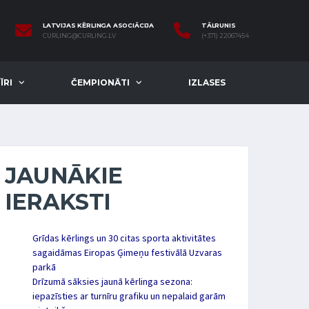
LATVIJAS KĒRLINGA ASOCIĀCIJA
TĀLRUNIS
CURLING@CURLING.LV
(+371) 22067454
ĪRI
ČEMPIONĀTI
IZLASES
JAUNĀKIE
IERAKSTI
Grīdas kērlings un 30 citas sporta aktivitātes
sagaidāmas Eiropas Ģimeņu festivālā Uzvaras
parkā
Drīzumā sāksies jaunā kērlinga sezona:
iepazīsties ar turnīru grafiku un nepalaid garām