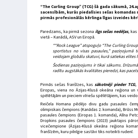
“The Curling Group” (TCG) šā gada sākumā, 24.a
sacensībām, kurās piedalīsies sešas komandas n
pirmās profesionālās kērlinga līgas izveides kēr
Paredzams, ka pirmā sezona
ilgs sešas nedēļas
, kas
vietā – Kanādā, ASV un Eiropā.
““Rock League” atspoguļo “The Curling Group” v
sportistus no visas pasaules,” paziņojumā te
veidojam globālu skatuvi, kurā satiekas elites 
Šodienas paziņojums ir tikai sākums. Drīzumā 
radītu augstākās kvalitātes pieredzi, kas pacels 
Pirmās sešas franšīzes, kas
sākotnēji pieder TCG
,
Eiropas, viena no Āzijas-Klusā okeāna reģiona un
spēlētājām un pieciem vīriešu spēlētājiem, kas veid
Reičela Homana pēdējo divu gadu pasaules čemp
olimpiskais čempions (Kanādas 2. komanda), Brūss Mo
pasaules čempions (Eiropas 1. komanda), Alīna Petc
Dropkins pasaules čempions (2023) jauktajos pāro
vicečempione (Āzijas-Klusā okeāna reģiona koma
franšīzēm, kuru pilnīgie sastāvi tiks noteikti rudenī.