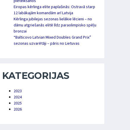
pieteikšanos
Eiropas kērlinga elite paplašinās: Ostravā starp
12 labākajām komandām arī Latvija
Kērlinga jubilejas sezonas lielākie lēcieni – no
dāmu atgriešanās elitē līdz paraolimpisko spēļu
bronzai
“Balticovo Latvian Mixed Doubles Grand Prix”
sezonas uzvarētāji – pāris no Lietuvas
KATEGORIJAS
2023
2024
2025
2026