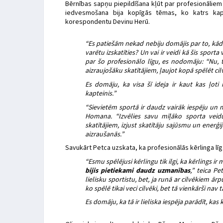
Bērnības sapņu piepildīšana kļūt par profesionāliem
iedvesmošana bija kopīgās tēmas, ko katrs kap
korespondentu Devinu Herū.
“Es patiešām nekad nebiju domājis par to, kād
varētu izskatīties? Un vai ir veidi kā šis sporta 
par šo profesionālo līgu, es nodomāju: “Nu, 
aizraujošāku skatītājiem, ļaujot kopā spēlēt c
Es domāju, ka visa šī ideja ir kaut kas ļoti
kapteinis.”
“Sievietēm sportā ir daudz vairāk iespēju un m
Homana. “Izvēlies savu mīļāko sporta veidu
skatītājiem, izjust skatītāju sajūsmu un enerģi
aizraušanās.”
Savukārt Petca uzskata, ka profesionālās kērlinga līga
“Esmu spēlējusi kērlingu tik ilgi, ka kērlings 
bijis pietiekami daudz uzmanības
,” teica Pe
lielisku sportistu, bet, ja runā ar cilvēkiem ārp
ko spēlē tikai veci cilvēki, bet tā vienkārši nav t
Es domāju, ka tā ir lieliska iespēja parādīt, kas 