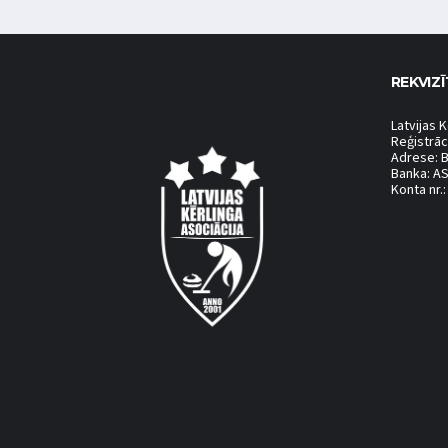
REKVIZĪ
Latvijas K
Reģistrāc
Adrese: B
Banka: A
Konta nr