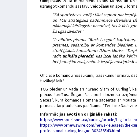
Olimpiskais zelta medaļnieks Džons Moriss un Dže
uzraugot komandu sastāvu veidošanu un spēļu formā
“Kā sportiste es varēju tikai sapņot par iespēj
un TCG stratēģiskā padomniece Dženifera Dž
nākamajai kērlingistu paaudzei, tas ir liels go
šīs līgas izveides.”
“Izvēloties pirmos “Rock League” kapteiņus, 
prasmes, sadarbību ar komandas biedriem u
stratēģiskais konsultants Džons Moriss. “Tur
radīt
unikālu pieredzi
, kas izceļ labāko kērl
bet jaunajām zvaigznēm ir iespēja nostiprināt 
Oficiālie komandu nosaukumi, pasākumu formāti, datu
tuvākajā laikā.
TCG pieder un vada arī “Grand Slam of Curling”, k
piecus turnīrus. Šogad šis sporta biznesa uzņēmu
Sexes”, kurā komanda Homana sacentās ar Mouata k
pirmais starptautiskais pasākums “Tee Line Nashville”
Informācijas avoti un oriģinālie raksti:
https://www.sportsnet.ca/curling/article/tcg-to-launc
https://www.prnewswire.com/news-releases/the-curl
professional-curling-league-302436543.html