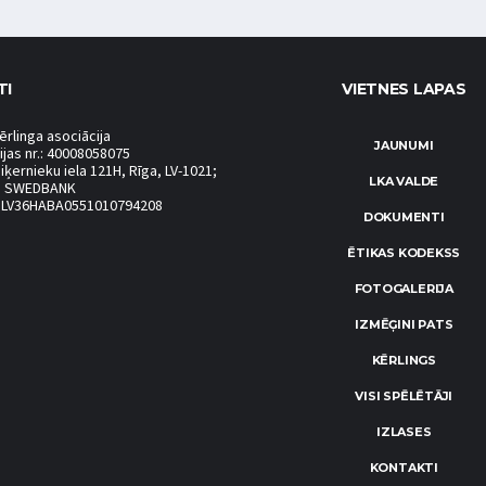
TI
VIETNES LAPAS
ērlinga asociācija
JAUNUMI
ijas nr.: 40008058075
iķernieku iela 121H, Rīga, LV-1021;
LKA VALDE
S SWEDBANK
.: LV36HABA0551010794208
DOKUMENTI
ĒTIKAS KODEKSS
FOTOGALERIJA
IZMĒĢINI PATS
KĒRLINGS
VISI SPĒLĒTĀJI
IZLASES
KONTAKTI