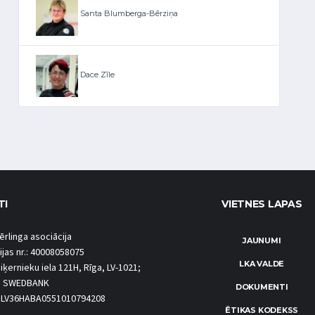
Santa Blumberga-Bērziņa
Dace Zīle
TI
VIETNES LAPAS
ērlinga asociācija
JAUNUMI
ijas nr.: 40008058075
LKA VALDE
iķernieku iela 121H, Rīga, LV-1021;
S SWEDBANK
DOKUMENTI
.: LV36HABA0551010794208
ĒTIKAS KODEKSS