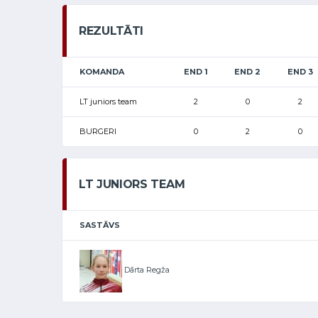
REZULTĀTI
KOMANDA
END 1
END 2
END 3
LT juniors team
2
0
2
BURGERI
0
2
0
LT JUNIORS TEAM
SASTĀVS
Dārta Regža