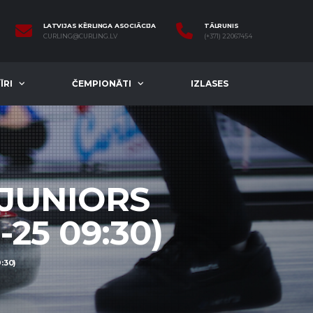
LATVIJAS KĒRLINGA ASOCIĀCIJA
TĀLRUNIS
CURLING@CURLING.LV
(+371) 22067454
ĪRI
ČEMPIONĀTI
IZLASES
 JUNIORS
25 09:30)
:30)