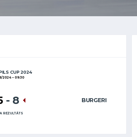
ILS CUP 2024
8/2024
09:30
5
-
8
BURGERI
A REZULTĀTS