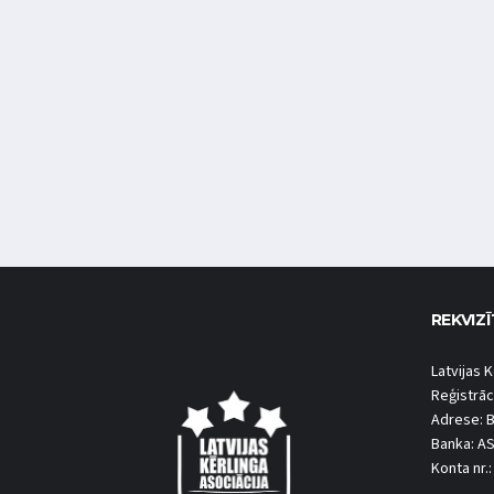
REKVIZĪ
Latvijas K
Reģistrāc
Adrese: B
Banka: A
Konta nr