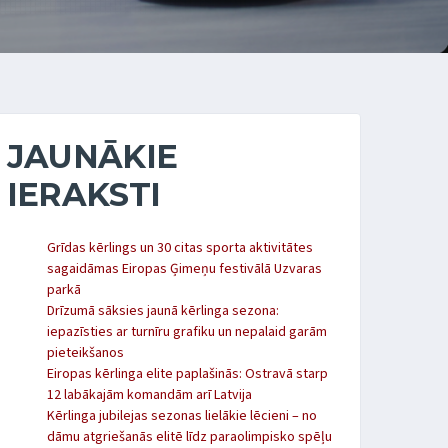
JAUNĀKIE
IERAKSTI
Grīdas kērlings un 30 citas sporta aktivitātes
sagaidāmas Eiropas Ģimeņu festivālā Uzvaras
parkā
Drīzumā sāksies jaunā kērlinga sezona:
iepazīsties ar turnīru grafiku un nepalaid garām
pieteikšanos
Eiropas kērlinga elite paplašinās: Ostravā starp
12 labākajām komandām arī Latvija
Kērlinga jubilejas sezonas lielākie lēcieni – no
dāmu atgriešanās elitē līdz paraolimpisko spēļu