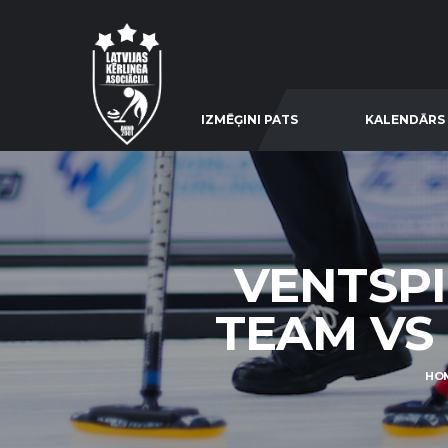
IZMĒĢINI PATS
KALENDĀRS
VENTSPI
TEAM VS 
HO