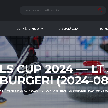
PAR KĒRLINGU
ASOCIĀCIJA
TURN
LS CUP 2024 — LT
BURGERI (2024-08-
ME
VENTSPILS CUP 2024 — LT JUNIORS TEAM VS BURGERI (2024-08-25 09