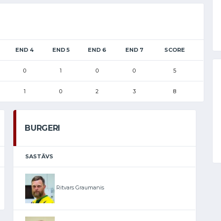
END 4
END 5
END 6
END 7
SCORE
0
1
0
0
5
1
0
2
3
8
BURGERI
SASTĀVS
Ritvars Graumanis