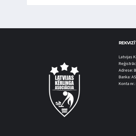
REKVIZĪ
Latvijas K
Reģistrāc
Adrese: B
Banka: A
Konta nr