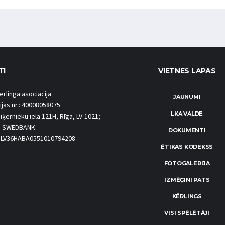
TI
VIETNES LAPAS
ērlinga asociācija
JAUNUMI
ijas nr.: 40008058075
LKA VALDE
iķernieku iela 121H, Rīga, LV-1021;
S SWEDBANK
DOKUMENTI
.: LV36HABA0551010794208
ĒTIKAS KODEKSS
FOTOGALERIJA
IZMĒĢINI PATS
KĒRLINGS
VISI SPĒLĒTĀJI