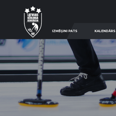
IZMĒĢINI PATS
KALENDĀRS