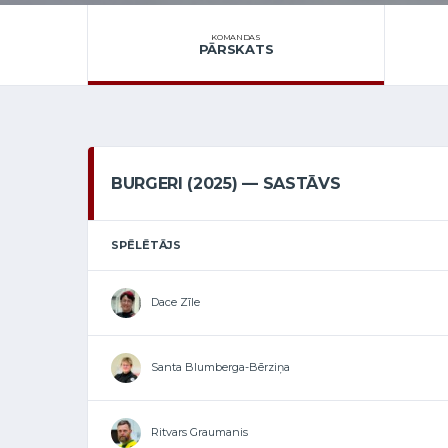
KOMANDAS
PĀRSKATS
BURGERI (2025) — SASTĀVS
SPĒLĒTĀJS
Dace Zīle
Santa Blumberga-Bērziņa
Ritvars Graumanis