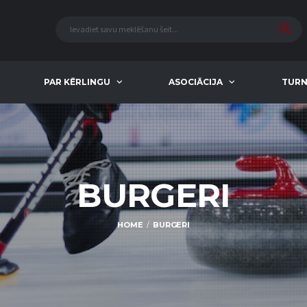
PAR KĒRLINGU
ASOCIĀCIJA
TURN
BURGERI
HOME
BURGERI