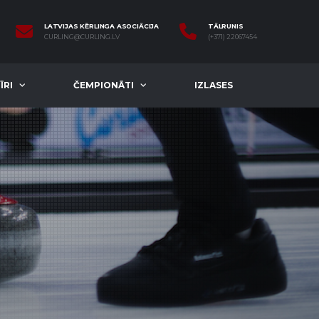
LATVIJAS KĒRLINGA ASOCIĀCIJA
TĀLRUNIS
CURLING@CURLING.LV
(+371) 22067454
ĪRI
ČEMPIONĀTI
IZLASES