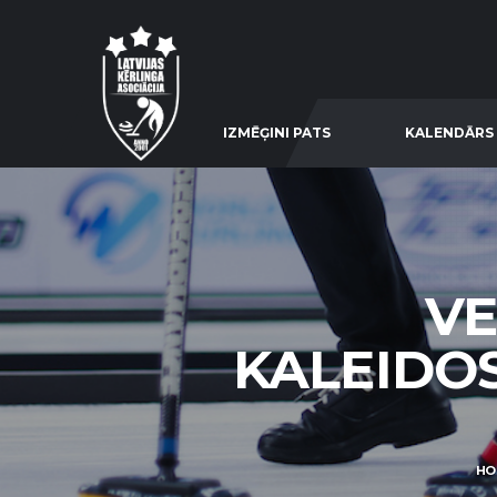
IZMĒĢINI PATS
KALENDĀRS
VE
KALEIDOS
HO