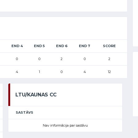
END 4
END 5
END 6
END 7
SCORE
0
0
2
0
2
4
1
0
4
12
LTU/KAUNAS CC
SASTĀVS
Nav informācija par sastāvu