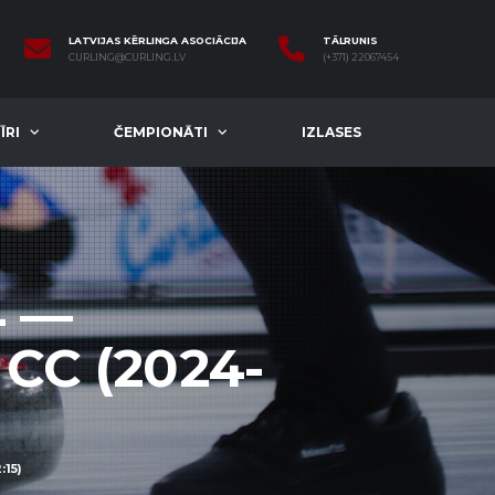
LATVIJAS KĒRLINGA ASOCIĀCIJA
TĀLRUNIS
CURLING@CURLING.LV
(+371) 22067454
ĪRI
ČEMPIONĀTI
IZLASES
4 —
CC (2024-
15)