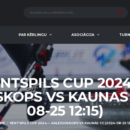
PAR KĒRLINGU
ASOCIĀCIJA
TURN
NTSPILS CUP 202
KOPS VS KAUNAS 
08-25 12:15)
ME
VENTSPILS CUP 2024 — KALEIDOSKOPS VS KAUNAS CC (2024-08-25 12: