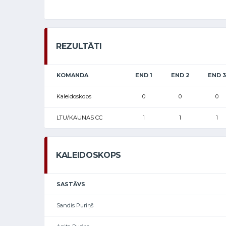
REZULTĀTI
KOMANDA
END 1
END 2
END 3
Kaleidoskops
0
0
0
LTU/KAUNAS CC
1
1
1
KALEIDOSKOPS
SASTĀVS
Sandis Puriņš