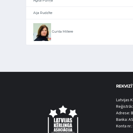
Agita Puriņa
Aija Rudzīte
Gunta Millere
REKVIZĪ
Latvijas K
Reģistrāc
Adrese: B
Banka: A
Konta nr