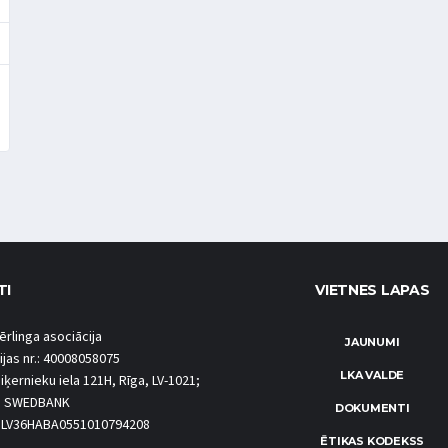
TI
VIETNES LAPAS
ērlinga asociācija
JAUNUMI
ijas nr.: 40008058075
LKA VALDE
iķernieku iela 121H, Rīga, LV-1021;
S SWEDBANK
DOKUMENTI
.: LV36HABA0551010794208
ĒTIKAS KODEKSS