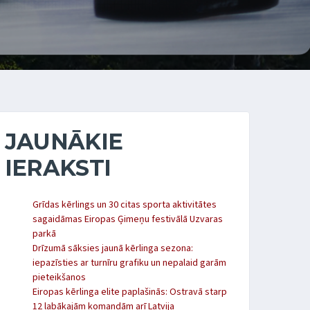
JAUNĀKIE
IERAKSTI
Grīdas kērlings un 30 citas sporta aktivitātes
sagaidāmas Eiropas Ģimeņu festivālā Uzvaras
parkā
Drīzumā sāksies jaunā kērlinga sezona:
iepazīsties ar turnīru grafiku un nepalaid garām
pieteikšanos
Eiropas kērlinga elite paplašinās: Ostravā starp
12 labākajām komandām arī Latvija