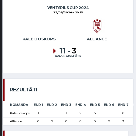
VENTSPILS CUP 2024
23/08/2024
20:15
KALEIDOSKOPS
ALLIANCE
11
-
3
GALA REZULTĀTS
REZULTĀTI
KOMANDA
END 1
END 2
END 3
END 4
END 5
END 6
END 7
S
Kaleidoskops
1
1
1
2
5
1
0
Alliance
0
0
0
0
0
0
3