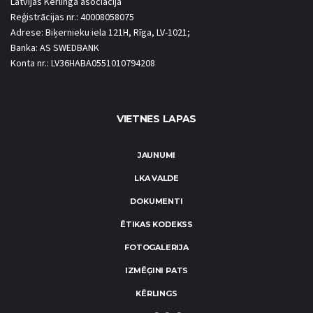
Latvijas Kērlinga asociācija
Reģistrācijas nr.: 40008058075
Adrese: Biķernieku iela 121H, Rīga, LV-1021;
Banka: AS SWEDBANK
Konta nr.: LV36HABA0551010794208
VIETNES LAPAS
JAUNUMI
LKA VALDE
DOKUMENTI
ĒTIKAS KODEKSS
FOTOGALERIJA
IZMĒĢINI PATS
KĒRLINGS