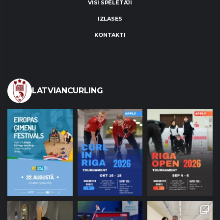
VISI SPĒLĒTĀJI
IZLASES
KONTAKTI
LATVIANCURLING