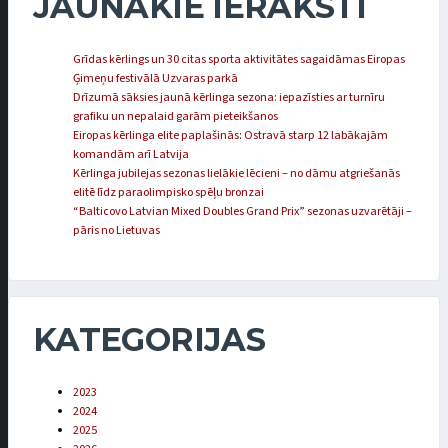
JAUNĀKIE IERAKSTI
Grīdas kērlings un 30 citas sporta aktivitātes sagaidāmas Eiropas
Ģimeņu festivālā Uzvaras parkā
Drīzumā sāksies jaunā kērlinga sezona: iepazīsties ar turnīru
grafiku un nepalaid garām pieteikšanos
Eiropas kērlinga elite paplašinās: Ostravā starp 12 labākajām
komandām arī Latvija
Kērlinga jubilejas sezonas lielākie lēcieni – no dāmu atgriešanās
elitē līdz paraolimpisko spēļu bronzai
“Balticovo Latvian Mixed Doubles Grand Prix” sezonas uzvarētāji –
pāris no Lietuvas
KATEGORIJAS
2023
2024
2025