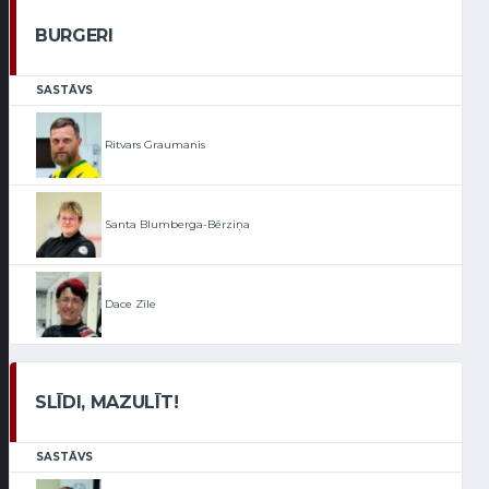
BURGERI
SASTĀVS
Ritvars Graumanis
Santa Blumberga-Bērziņa
Dace Zīle
SLĪDI, MAZULĪT!
SASTĀVS