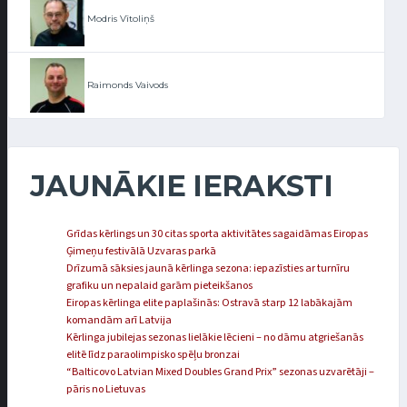
Modris Vītoliņš
Raimonds Vaivods
JAUNĀKIE IERAKSTI
Grīdas kērlings un 30 citas sporta aktivitātes sagaidāmas Eiropas
Ģimeņu festivālā Uzvaras parkā
Drīzumā sāksies jaunā kērlinga sezona: iepazīsties ar turnīru
grafiku un nepalaid garām pieteikšanos
Eiropas kērlinga elite paplašinās: Ostravā starp 12 labākajām
komandām arī Latvija
Kērlinga jubilejas sezonas lielākie lēcieni – no dāmu atgriešanās
elitē līdz paraolimpisko spēļu bronzai
“Balticovo Latvian Mixed Doubles Grand Prix” sezonas uzvarētāji –
pāris no Lietuvas