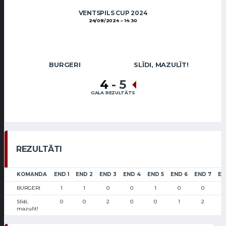
VENTSPILS CUP 2024
24/08/2024
14:30
BURGERI
SLĪDI, MAZULĪT!
4
-
5
GALA REZULTĀTS
REZULTĀTI
KOMANDA
END 1
END 2
END 3
END 4
END 5
END 6
END 7
EN
BURGERI
1
1
0
0
1
0
0
Slīdi,
0
0
2
0
0
1
2
mazulīt!