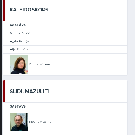
KALEIDOSKOPS
SASTĀVS
Sandis Puriņš
Agita Puriņa
Aija Rudzīte
Gunta Millere
SLĪDI, MAZULĪT!
SASTĀVS
Modris Vītoliņš