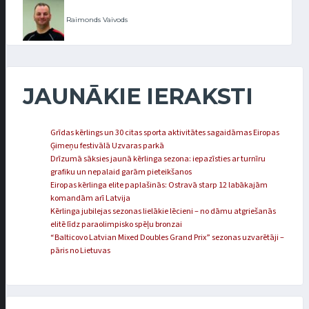
Raimonds Vaivods
JAUNĀKIE IERAKSTI
Grīdas kērlings un 30 citas sporta aktivitātes sagaidāmas Eiropas
Ģimeņu festivālā Uzvaras parkā
Drīzumā sāksies jaunā kērlinga sezona: iepazīsties ar turnīru
grafiku un nepalaid garām pieteikšanos
Eiropas kērlinga elite paplašinās: Ostravā starp 12 labākajām
komandām arī Latvija
Kērlinga jubilejas sezonas lielākie lēcieni – no dāmu atgriešanās
elitē līdz paraolimpisko spēļu bronzai
“Balticovo Latvian Mixed Doubles Grand Prix” sezonas uzvarētāji –
pāris no Lietuvas