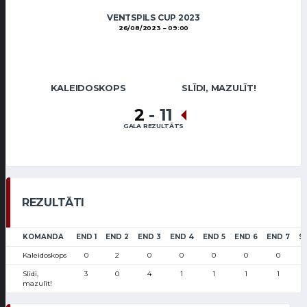
VENTSPILS CUP 2023
26/08/2023
09:00
KALEIDOSKOPS
SLĪDI, MAZULĪT!
2
-
11
GALA REZULTĀTS
REZULTĀTI
KOMANDA
END 1
END 2
END 3
END 4
END 5
END 6
END 7
S
Kaleidoskops
0
2
0
0
0
0
0
Slīdi,
3
0
4
1
1
1
1
mazulīt!