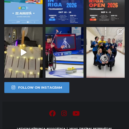
FOLLOW ON INSTAGRAM
LATVIJAS KĒRLINGA ASSOCIĀJICA | VISAS TIESĪBAS REZERVĒTAS