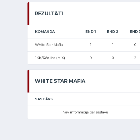
REZULTĀTI
KOMANDA
END 1
END 2
END 
White Star Mafia
1
1
0
JKK/Rēdlihs (MIX)
0
0
2
WHITE STAR MAFIA
SASTĀVS
Nav informācija par sastāvu