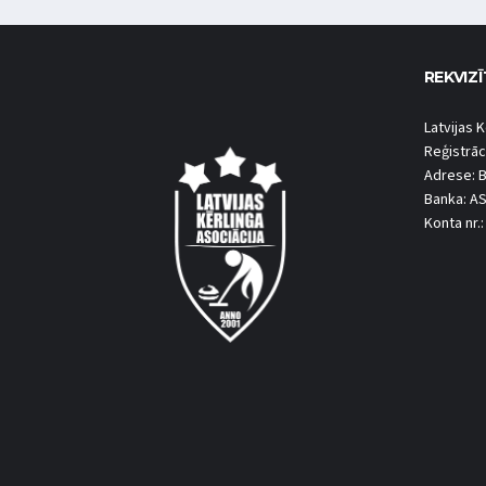
REKVIZĪ
Latvijas K
Reģistrāc
Adrese: B
Banka: A
Konta nr