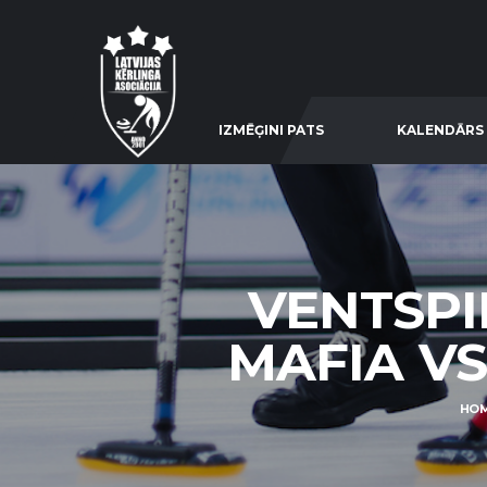
IZMĒĢINI PATS
KALENDĀRS
VENTSPI
MAFIA VS 
HO