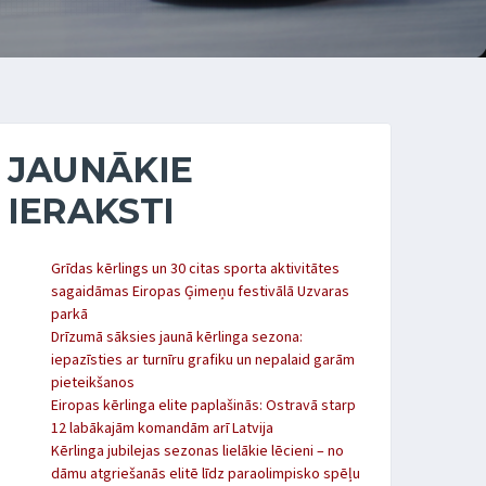
JAUNĀKIE
IERAKSTI
Grīdas kērlings un 30 citas sporta aktivitātes
sagaidāmas Eiropas Ģimeņu festivālā Uzvaras
parkā
Drīzumā sāksies jaunā kērlinga sezona:
iepazīsties ar turnīru grafiku un nepalaid garām
pieteikšanos
Eiropas kērlinga elite paplašinās: Ostravā starp
12 labākajām komandām arī Latvija
Kērlinga jubilejas sezonas lielākie lēcieni – no
dāmu atgriešanās elitē līdz paraolimpisko spēļu