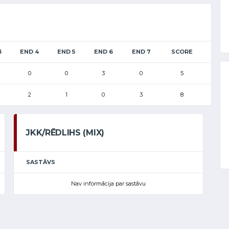
3
END 4
END 5
END 6
END 7
SCORE
0
0
3
0
5
2
1
0
3
8
JKK/RĒDLIHS (MIX)
SASTĀVS
Nav informācija par sastāvu