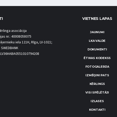
TI
VIETNES LAPAS
ērlinga asociācija
JAUNUMI
ijas nr.: 40008058075
LKA VALDE
iķernieku iela 121H, Rīga, LV-1021;
S SWEDBANK
DOKUMENTI
.: LV36HABA0551010794208
ĒTIKAS KODEKSS
FOTOGALERIJA
IZMĒĢINI PATS
KĒRLINGS
VISI SPĒLĒTĀJI
IZLASES
KONTAKTI