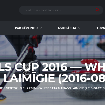
PAR KĒRLINGU
ASOCIĀCIJA
TURN
LS CUP 2016 — WH
LAIMĪGIE (2016-08
ME
VENTSPILS CUP 2016 — WHITE STAR MAFIA VS LAIMĪGIE (2016-08-27 08