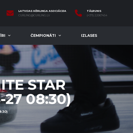
LATVIJAS KĒRLINGA ASOCIĀCIJA
TĀLRUNIS
CURLING@CURLING.LV
(+371) 22067454
ĪRI
ČEMPIONĀTI
IZLASES
ITE STAR
-27 08:30)
:30)