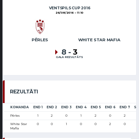
VENTSPILS CUP 2016
26/08/2016
11:10
PĒRLES
WHITE STAR MAFIA
8
-
3
GALA REZULTĀTS
REZULTĀTI
KOMANDA
END 1
END 2
END 3
END 4
END 5
END 6
END 7
SC
Pērles
1
2
0
1
2
0
2
White Star
0
0
1
0
0
2
0
Mafia