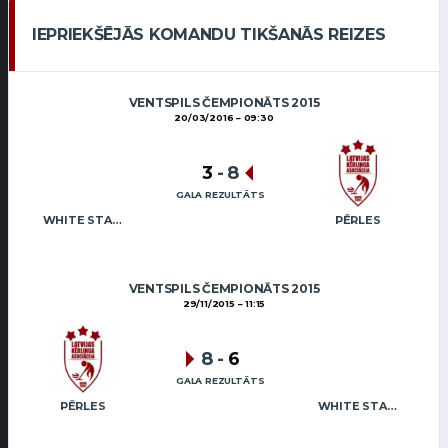
IEPRIEKŠĒJĀS KOMANDU TIKŠANĀS REIZES
VENTSPILS ČEMPIONĀTS 2015
20/03/2016
09:30
3
-
8
GALA REZULTĀTS
WHITE STAR MAFIA
PĒRLES
VENTSPILS ČEMPIONĀTS 2015
29/11/2015
11:15
8
-
6
GALA REZULTĀTS
PĒRLES
WHITE STAR MAFIA