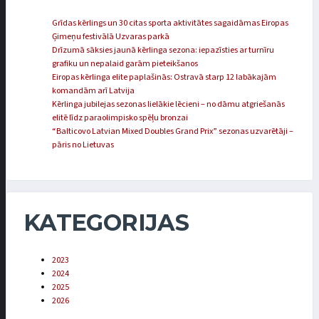
Grīdas kērlings un 30 citas sporta aktivitātes sagaidāmas Eiropas
Ģimeņu festivālā Uzvaras parkā
Drīzumā sāksies jaunā kērlinga sezona: iepazīsties ar turnīru
grafiku un nepalaid garām pieteikšanos
Eiropas kērlinga elite paplašinās: Ostravā starp 12 labākajām
komandām arī Latvija
Kērlinga jubilejas sezonas lielākie lēcieni – no dāmu atgriešanās
elitē līdz paraolimpisko spēļu bronzai
“Balticovo Latvian Mixed Doubles Grand Prix” sezonas uzvarētāji –
pāris no Lietuvas
KATEGORIJAS
2023
2024
2025
2026