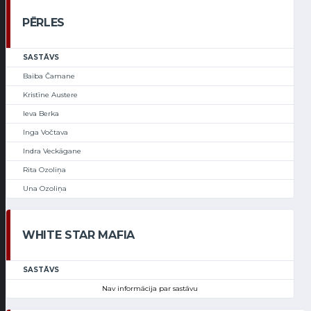
PĒRLES
SASTĀVS
Baiba Čamane
Kristīne Austere
Ieva Berka
Inga Vočtava
Indra Veckāgane
Rita Ozoliņa
Una Ozoliņa
WHITE STAR MAFIA
SASTĀVS
Nav informācija par sastāvu