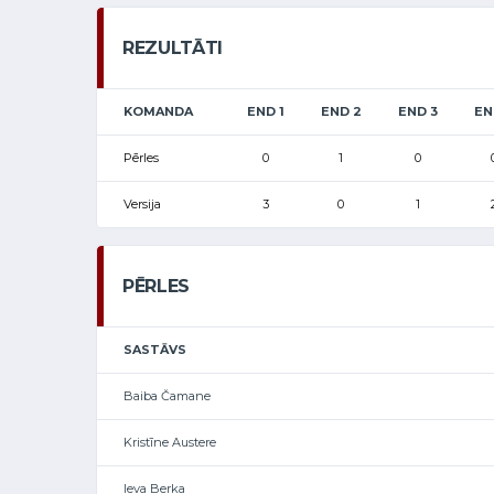
REZULTĀTI
KOMANDA
END 1
END 2
END 3
EN
Pērles
0
1
0
Versija
3
0
1
PĒRLES
SASTĀVS
Baiba Čamane
Kristīne Austere
Ieva Berka