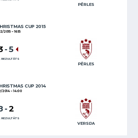
PĒRLES
HRISTMAS CUP 2015
/12/2015
16:15
3
-
5
 REZULTĀTS
PĒRLES
HRISTMAS CUP 2014
12/2014
14:00
8
-
2
 REZULTĀTS
VERSIJA