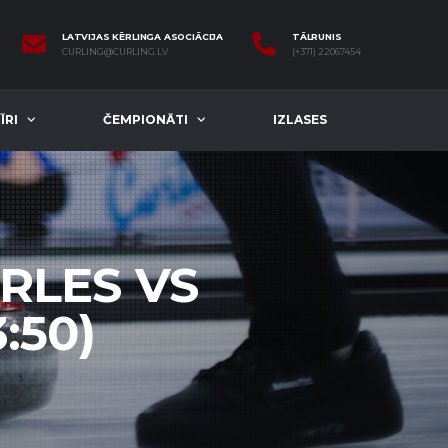
LATVIJAS KĒRLINGA ASOCIĀCIJA
TĀLRUNIS
CURLING@CURLING.LV
(+371) 22067454
ĪRI
ČEMPIONĀTI
IZLASES
ĒRLES VS
:50)