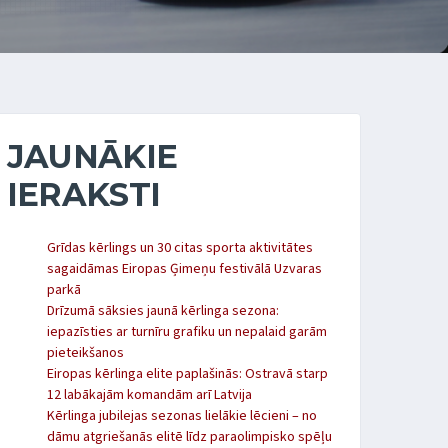
JAUNĀKIE
IERAKSTI
Grīdas kērlings un 30 citas sporta aktivitātes
sagaidāmas Eiropas Ģimeņu festivālā Uzvaras
parkā
Drīzumā sāksies jaunā kērlinga sezona:
iepazīsties ar turnīru grafiku un nepalaid garām
pieteikšanos
Eiropas kērlinga elite paplašinās: Ostravā starp
12 labākajām komandām arī Latvija
Kērlinga jubilejas sezonas lielākie lēcieni – no
dāmu atgriešanās elitē līdz paraolimpisko spēļu