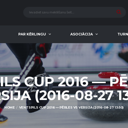
PAR KĒRLINGU
ASOCIĀCIJA
TURN
LS CUP 2016 — P
SIJA (2016-08-27 13
HOME
VENTSPILS CUP 2016 — PĒRLES VS VERSIJA (2016-08-27 13:50)