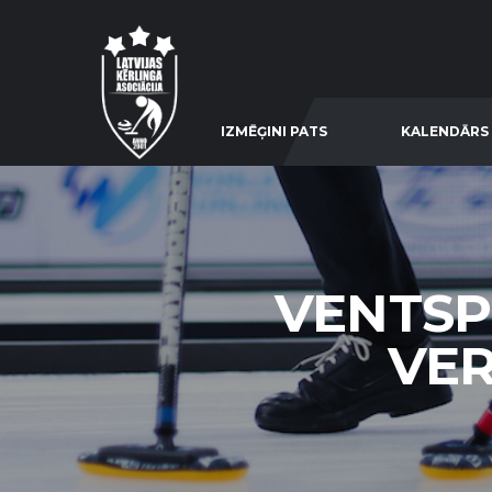
IZMĒĢINI PATS
KALENDĀRS
VENTSPI
VER