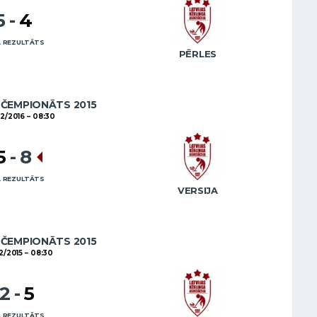
5
-
4
 REZULTĀTS
PĒRLES
 ČEMPIONĀTS 2015
2/2016
08:30
5
-
8
 REZULTĀTS
VERSIJA
 ČEMPIONĀTS 2015
2/2015
08:30
12
-
5
 REZULTĀTS