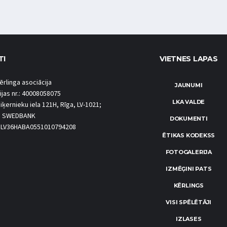
TI
VIETNES LAPAS
ērlinga asociācija
JAUNUMI
ijas nr.: 40008058075
LKA VALDE
iķernieku iela 121H, Rīga, LV-1021;
S SWEDBANK
DOKUMENTI
.: LV36HABA0551010794208
ĒTIKAS KODEKSS
FOTOGALERIJA
IZMĒĢINI PATS
KĒRLINGS
VISI SPĒLĒTĀJI
IZLASES