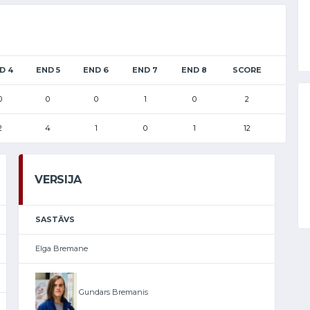
D 4
END 5
END 6
END 7
END 8
SCORE
0
0
0
1
0
2
2
4
1
0
1
12
VERSIJA
SASTĀVS
Elga Bremane
Gundars Bremanis