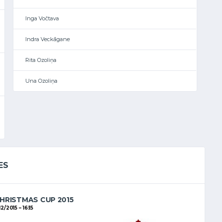
Inga Vočtava
Indra Veckāgane
Rita Ozoliņa
Una Ozoliņa
ES
HRISTMAS CUP 2015
/12/2015
16:15