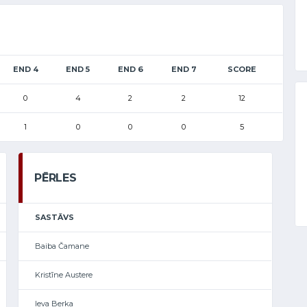
END 4
END 5
END 6
END 7
SCORE
0
4
2
2
12
1
0
0
0
5
PĒRLES
SASTĀVS
Baiba Čamane
Kristīne Austere
Ieva Berka