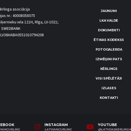
ērlinga asociācija
JAUNUMI
ijas nr.: 40008058075
LKA VALDE
iķernieku iela 121H, Rīga, LV-1021;
S SWEDBANK
DOKUMENTI
.: LV36HABA0551010794208
ĒTIKAS KODEKSS
FOTOGALERIJA
IZMĒĢINI PATS
KĒRLINGS
VISI SPĒLĒTĀJI
IZLASES
KONTAKTI
CEBOOK
INSTAGRAM
YOUTUBE
VIANCURLING
LATVIANCURLING
@LATVIJASKERLINGA