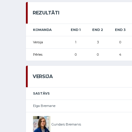
REZULTĀTI
KOMANDA
END 1
END 2
END 3
Versija
1
3
0
Pērles
0
0
4
VERSIJA
SASTĀVS
Elga Bremane
Gundars Bremanis