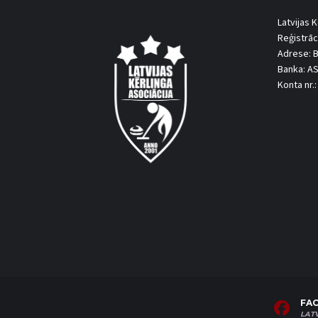
Latvijas K
Reģistrāc
Adrese: B
Banka: A
Konta nr
FA
LAT