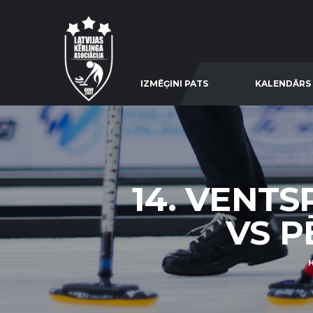
IZMĒĢINI PATS
KALENDĀRS
14. VENTS
VS PĒ