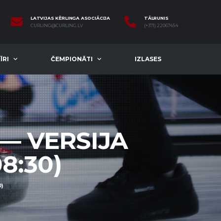
LATVIJAS KĒRLINGA ASOCIĀCIJA
TĀLRUNIS
CURLING@CURLING.LV
(+371) 22067454
ĪRI
ČEMPIONĀTI
IZLASES
 — VERSIJA
08:30)
0)