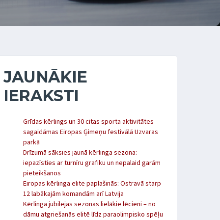
JAUNĀKIE
IERAKSTI
Grīdas kērlings un 30 citas sporta aktivitātes
sagaidāmas Eiropas Ģimeņu festivālā Uzvaras
parkā
Drīzumā sāksies jaunā kērlinga sezona:
iepazīsties ar turnīru grafiku un nepalaid garām
pieteikšanos
Eiropas kērlinga elite paplašinās: Ostravā starp
12 labākajām komandām arī Latvija
Kērlinga jubilejas sezonas lielākie lēcieni – no
dāmu atgriešanās elitē līdz paraolimpisko spēļu