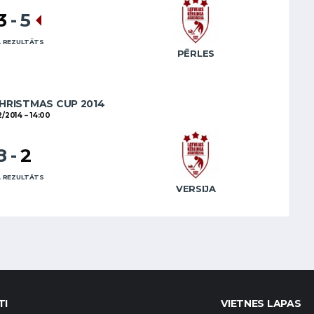
3
-
5
 REZULTĀTS
PĒRLES
HRISTMAS CUP 2014
12/2014
14:00
8
-
2
 REZULTĀTS
VERSIJA
TI
VIETNES LAPAS