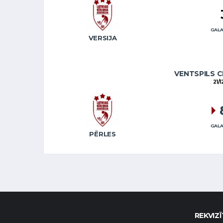
GALA
VERSIJA
VENTSPILS C
21/
GALA
PĒRLES
REKVIZĪ