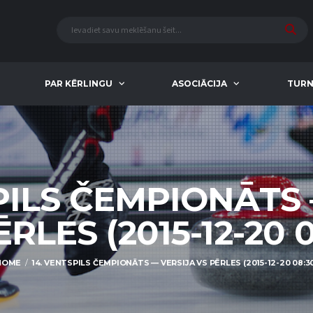
PAR KĒRLINGU
ASOCIĀCIJA
TURN
PILS ČEMPIONĀTS
RLES (2015-12-20 
HOME
14. VENTSPILS ČEMPIONĀTS — VERSIJA VS PĒRLES (2015-12-20 08:3