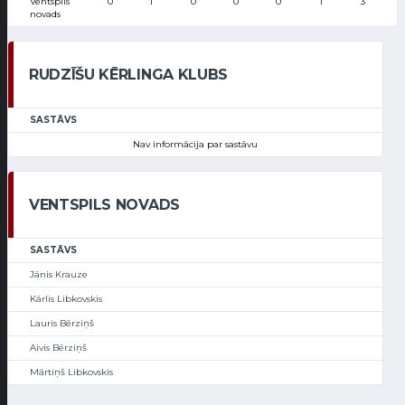
Ventspils
0
1
0
0
0
1
3
novads
RUDZĪŠU KĒRLINGA KLUBS
SASTĀVS
Nav informācija par sastāvu
VENTSPILS NOVADS
SASTĀVS
Jānis Krauze
Kārlis Libkovskis
Lauris Bērziņš
Aivis Bērziņš
Mārtiņš Libkovskis