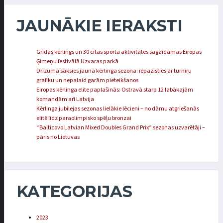
JAUNĀKIE IERAKSTI
Grīdas kērlings un 30 citas sporta aktivitātes sagaidāmas Eiropas
Ģimeņu festivālā Uzvaras parkā
Drīzumā sāksies jaunā kērlinga sezona: iepazīsties ar turnīru
grafiku un nepalaid garām pieteikšanos
Eiropas kērlinga elite paplašinās: Ostravā starp 12 labākajām
komandām arī Latvija
Kērlinga jubilejas sezonas lielākie lēcieni – no dāmu atgriešanās
elitē līdz paraolimpisko spēļu bronzai
“Balticovo Latvian Mixed Doubles Grand Prix” sezonas uzvarētāji –
pāris no Lietuvas
KATEGORIJAS
2023