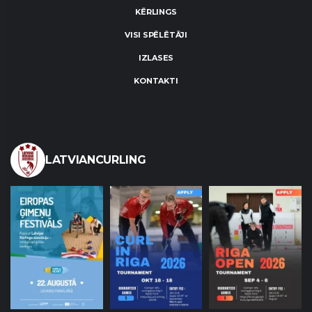
KĒRLINGS
VISI SPĒLĒTĀJI
IZLASES
KONTAKTI
LATVIANCURLING