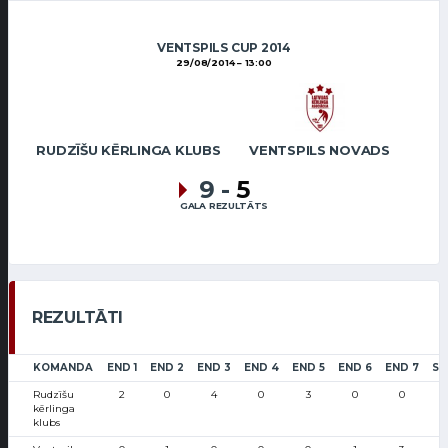
VENTSPILS CUP 2014
29/08/2014
13:00
RUDZĪŠU KĒRLINGA KLUBS
VENTSPILS NOVADS
9
-
5
GALA REZULTĀTS
REZULTĀTI
KOMANDA
END 1
END 2
END 3
END 4
END 5
END 6
END 7
SC
Rudzīšu
2
0
4
0
3
0
0
kērlinga
klubs