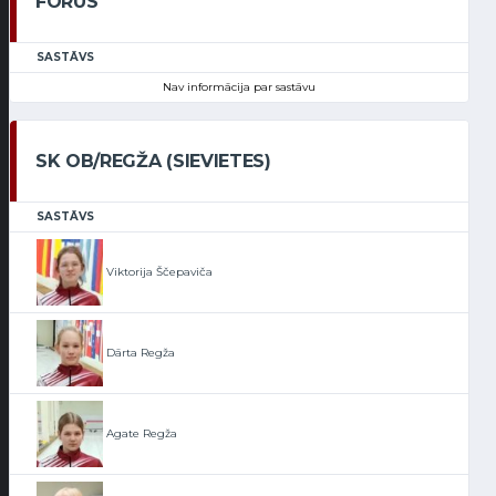
FORUS
SASTĀVS
Nav informācija par sastāvu
SK OB/REGŽA (SIEVIETES)
SASTĀVS
Viktorija Ščepaviča
Dārta Regža
Agate Regža