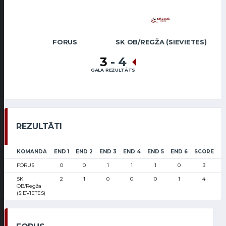
FORUS
SK OB/REGŽA (SIEVIETES)
3
-
4
GALA REZULTĀTS
REZULTĀTI
KOMANDA
END 1
END 2
END 3
END 4
END 5
END 6
SCORE
FORUS
0
0
1
1
1
0
3
SK
2
1
0
0
0
1
4
OB/Regža
(SIEVIETES)