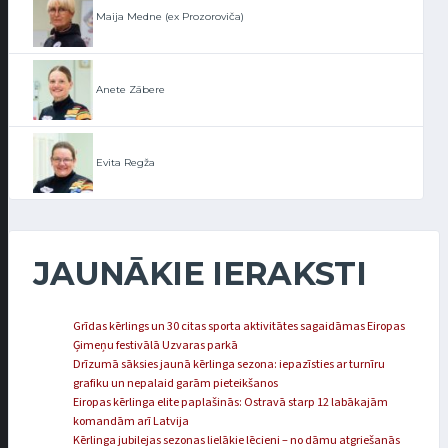
Maija Medne (ex Prozoroviča)
Anete Zābere
Evita Regža
JAUNĀKIE IERAKSTI
Grīdas kērlings un 30 citas sporta aktivitātes sagaidāmas Eiropas
Ģimeņu festivālā Uzvaras parkā
Drīzumā sāksies jaunā kērlinga sezona: iepazīsties ar turnīru
grafiku un nepalaid garām pieteikšanos
Eiropas kērlinga elite paplašinās: Ostravā starp 12 labākajām
komandām arī Latvija
Kērlinga jubilejas sezonas lielākie lēcieni – no dāmu atgriešanās