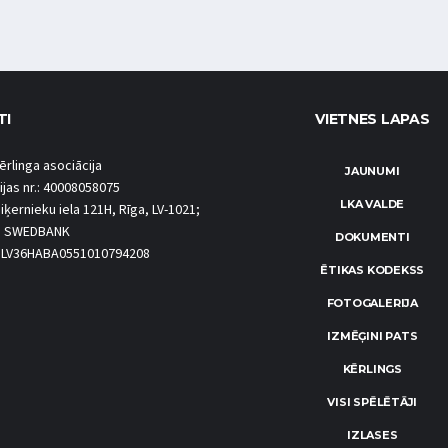
TI
VIETNES LAPAS
ērlinga asociācija
JAUNUMI
ijas nr.: 40008058075
LKA VALDE
iķernieku iela 121H, Rīga, LV-1021;
S SWEDBANK
DOKUMENTI
.: LV36HABA0551010794208
ĒTIKAS KODEKSS
FOTOGALERIJA
IZMĒĢINI PATS
KĒRLINGS
VISI SPĒLĒTĀJI
IZLASES