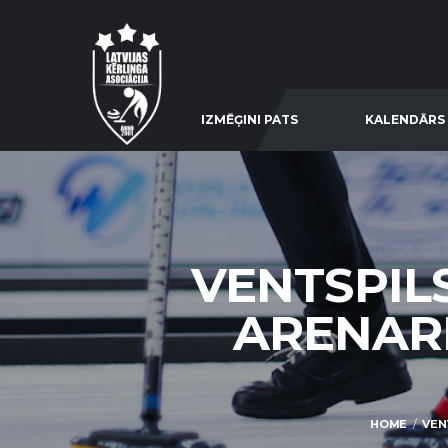
IZMĒĢINI PATS
KALENDĀRS
VENTSPIL
ARENARI
HOME
VEN