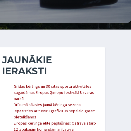
JAUNĀKIE
IERAKSTI
Grīdas kērlings un 30 citas sporta aktivitātes
sagaidāmas Eiropas Ģimeņu festivālā Uzvaras
parkā
Drīzumā sāksies jaunā kērlinga sezona:
iepazīsties ar turnīru grafiku un nepalaid garām
pieteikšanos
Eiropas kērlinga elite paplašinās: Ostravā starp
12 labākajām komandām arī Latvija