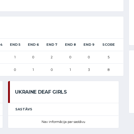
 4
END 5
END 6
END 7
END 8
END 9
SCORE
1
0
2
0
0
5
0
1
0
1
3
8
UKRAINE DEAF GIRLS
SASTĀVS
Nav informācija par sastāvu