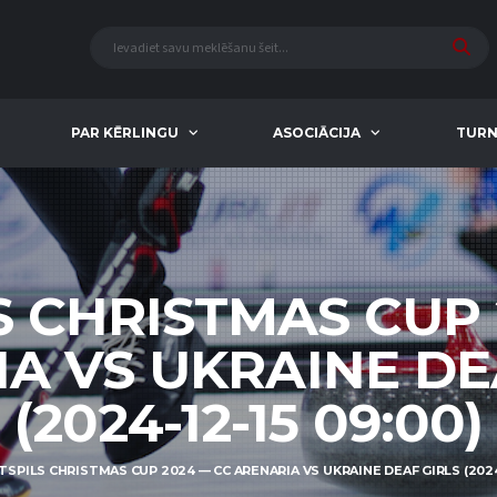
PAR KĒRLINGU
ASOCIĀCIJA
TURN
S CHRISTMAS CUP 
A VS UKRAINE DE
(2024-12-15 09:00)
TSPILS CHRISTMAS CUP 2024 — CC ARENARIA VS UKRAINE DEAF GIRLS (2024-