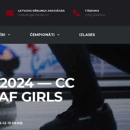
LATVIJAS KĒRLINGA ASOCIĀCIJA
TĀLRUNIS
CURLING@CURLING.LV
(+371) 22067454
ĪRI
ČEMPIONĀTI
IZLASES
2024 — CC
AF GIRLS
12-15 09:00)