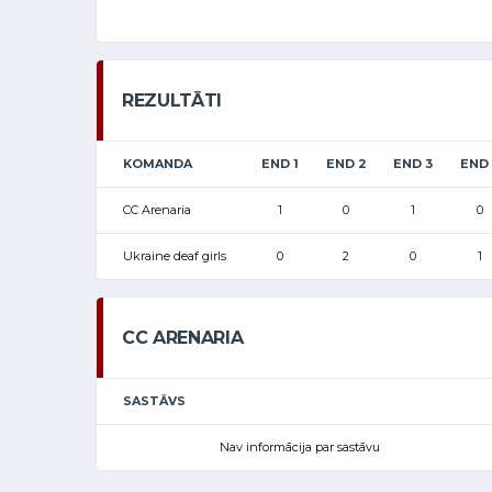
REZULTĀTI
KOMANDA
END 1
END 2
END 3
END
CC Arenaria
1
0
1
0
Ukraine deaf girls
0
2
0
1
CC ARENARIA
SASTĀVS
Nav informācija par sastāvu