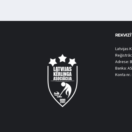
REKVIZĪ
Latvijas K
Reģistrāc
Adrese: B
Banka: A
Konta nr