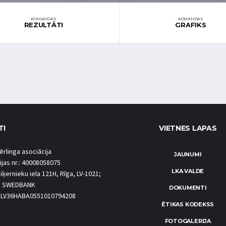
KOMANDAS
KOMANDAS
REZULTĀTI
GRAFIKS
TI
VIETNES LAPAS
ērlinga asociācija
JAUNUMI
ijas nr.: 40008058075
LKA VALDE
iķernieku iela 121H, Rīga, LV-1021;
S SWEDBANK
DOKUMENTI
.: LV36HABA0551010794208
ĒTIKAS KODEKSS
FOTOGALERIJA