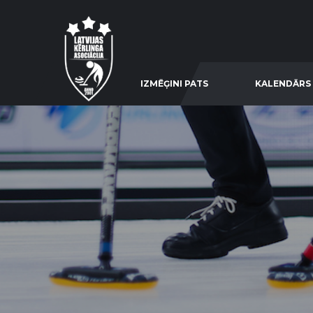
IZMĒĢINI PATS
KALENDĀRS