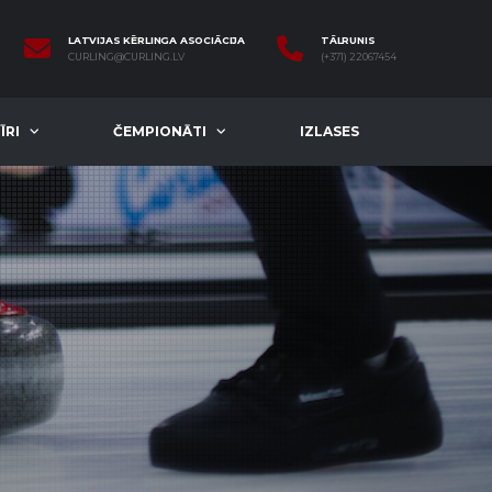
LATVIJAS KĒRLINGA ASOCIĀCIJA
TĀLRUNIS
CURLING@CURLING.LV
(+371) 22067454
ĪRI
ČEMPIONĀTI
IZLASES