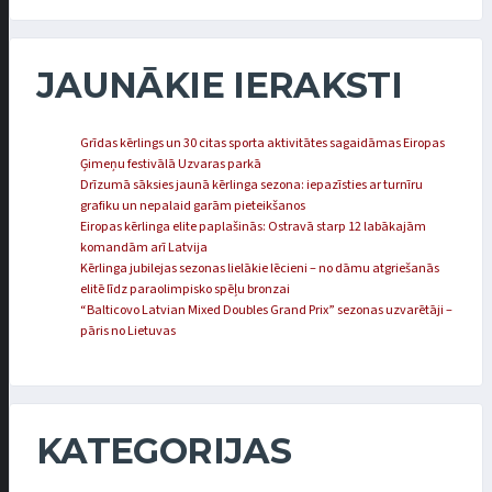
JAUNĀKIE IERAKSTI
Grīdas kērlings un 30 citas sporta aktivitātes sagaidāmas Eiropas
Ģimeņu festivālā Uzvaras parkā
Drīzumā sāksies jaunā kērlinga sezona: iepazīsties ar turnīru
grafiku un nepalaid garām pieteikšanos
Eiropas kērlinga elite paplašinās: Ostravā starp 12 labākajām
komandām arī Latvija
Kērlinga jubilejas sezonas lielākie lēcieni – no dāmu atgriešanās
elitē līdz paraolimpisko spēļu bronzai
“Balticovo Latvian Mixed Doubles Grand Prix” sezonas uzvarētāji –
pāris no Lietuvas
KATEGORIJAS