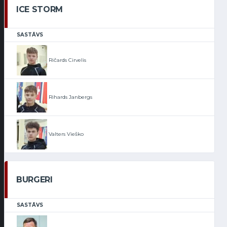
ICE STORM
SASTĀVS
Ričards Cirvelis
Rihards Janbergs
Valters Vieško
BURGERI
SASTĀVS