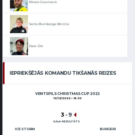
Ritvars Graumanis
Santa Blumberga-Bērziņa
Dace Zīle
IEPRIEKŠĒJĀS KOMANDU TIKŠANĀS REIZES
VENTSPILS CHRISTMAS CUP 2022
10/12/2022
16:30
3
-
9
GALA REZULTĀTS
ICE STORM
BURGERI