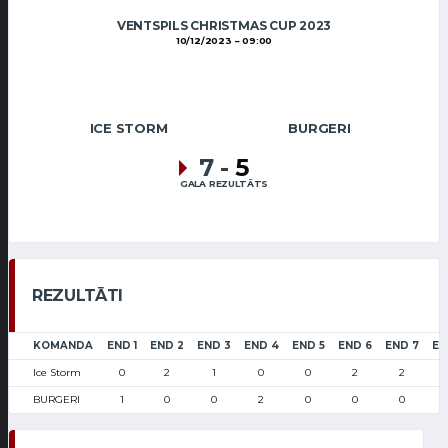
VENTSPILS CHRISTMAS CUP 2023
10/12/2023
09:00
ICE STORM
BURGERI
7
-
5
GALA REZULTĀTS
REZULTĀTI
KOMANDA
END 1
END 2
END 3
END 4
END 5
END 6
END 7
EN
Ice Storm
0
2
1
0
0
2
2
BURGERI
1
0
0
2
0
0
0