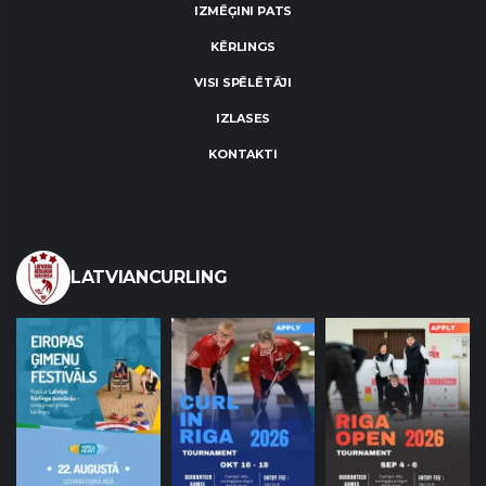
IZMĒĢINI PATS
KĒRLINGS
VISI SPĒLĒTĀJI
IZLASES
KONTAKTI
LATVIANCURLING