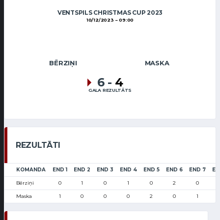
VENTSPILS CHRISTMAS CUP 2023
10/12/2023
09:00
BĒRZIŅI
MASKA
6
-
4
GALA REZULTĀTS
REZULTĀTI
KOMANDA
END 1
END 2
END 3
END 4
END 5
END 6
END 7
EN
Bērziņi
0
1
0
1
0
2
0
Maska
1
0
0
0
2
0
1