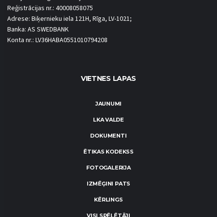
Reģistrācijas nr.: 40008058075
Adrese: Biķernieku iela 121H, Rīga, LV-1021;
Banka: AS SWEDBANK
Konta nr.: LV36HABA0551010794208
VIETNES LAPAS
JAUNUMI
LKA VALDE
DOKUMENTI
ĒTIKAS KODEKSS
FOTOGALERIJA
IZMĒĢINI PATS
KĒRLINGS
VISI SPĒLĒTĀJI