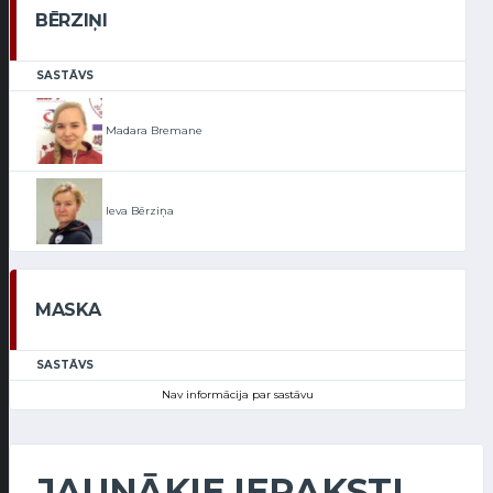
BĒRZIŅI
SASTĀVS
Madara Bremane
Ieva Bērziņa
MASKA
SASTĀVS
Nav informācija par sastāvu
JAUNĀKIE IERAKSTI