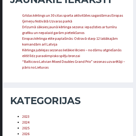
Grīdas kērlings un 30 citas sporta aktivitātes sagaidāmas Eiropas
Ģimeņu festivālā Uzvaras parkā
Drīzumā sāksies jaunā kērlinga sezona: iepazīsties ar turnīru
grafiku un nepalaid garām pieteikšanos
Eiropas kērlinga elite paplašinās: Ostravā starp 12 labākajām
komandām arī Latvija
Kērlinga jubilejas sezonas lielākie lēcieni – no dāmu atgriešanās
elitē līdz paraolimpisko spēļu bronzai
“Balticovo Latvian Mixed Doubles Grand Prix” sezonas uzvarētāji –
pāris no Lietuvas
KATEGORIJAS
2023
2024
2025
2026