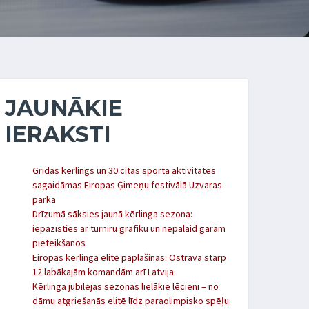
JAUNĀKIE
IERAKSTI
Grīdas kērlings un 30 citas sporta aktivitātes
sagaidāmas Eiropas Ģimeņu festivālā Uzvaras
parkā
Drīzumā sāksies jaunā kērlinga sezona:
iepazīsties ar turnīru grafiku un nepalaid garām
pieteikšanos
Eiropas kērlinga elite paplašinās: Ostravā starp
12 labākajām komandām arī Latvija
Kērlinga jubilejas sezonas lielākie lēcieni – no
dāmu atgriešanās elitē līdz paraolimpisko spēļu