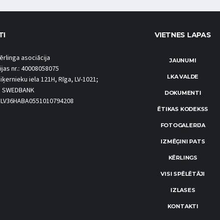
TI
VIETNES LAPAS
ērlinga asociācija
JAUNUMI
ijas nr.: 40008058075
LKA VALDE
iķernieku iela 121H, Rīga, LV-1021;
S SWEDBANK
DOKUMENTI
.: LV36HABA0551010794208
ĒTIKAS KODEKSS
FOTOGALERIJA
IZMĒĢINI PATS
KĒRLINGS
VISI SPĒLĒTĀJI
IZLASES
KONTAKTI