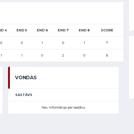
ND 4
END 5
END 6
END 7
END 8
SCORE
0
0
1
0
1
7
1
1
0
2
0
6
VONDAS
SASTĀVS
Nav informācija par sastāvu