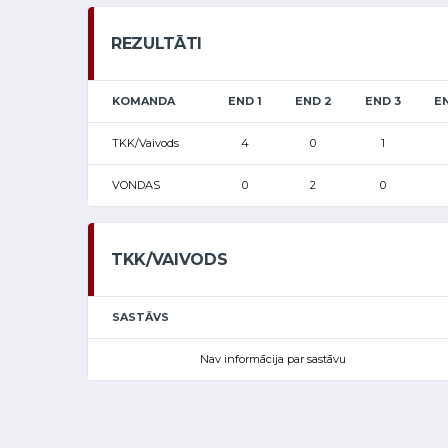
REZULTĀTI
KOMANDA
END 1
END 2
END 3
E
TKK/Vaivods
4
0
1
VONDAS
0
2
0
TKK/VAIVODS
SASTĀVS
Nav informācija par sastāvu