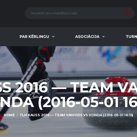
PAR KĒRLINGU
ASOCIĀCIJA
TURN
S 2016 — TEAM V
DA (2016-05-01 16
HOME
TLH KAUSS 2016 — TEAM VAIVODS VS VONDA (2016-05-01 16:15)