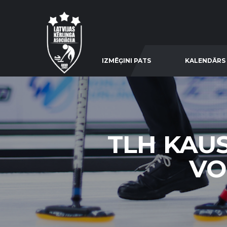
IZMĒĢINI PATS
KALENDĀRS
TLH KAUS
VON