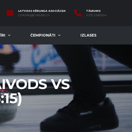
LATVIJAS KĒRLINGA ASOCIĀCIJA
TĀLRUNIS
CURLING@CURLING.LV
(+371) 22067454
ĪRI
ČEMPIONĀTI
IZLASES
AIVODS VS
:15)