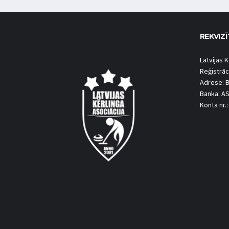
REKVIZĪ
Latvijas K
Reģistrāc
Adrese: B
Banka: A
Konta nr