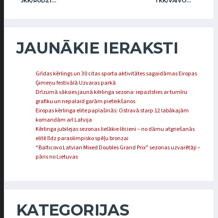
JKK/RUDZĪTIS
TKK/VAIVODS
JAUNĀKIE IERAKSTI
Grīdas kērlings un 30 citas sporta aktivitātes sagaidāmas Eiropas
Ģimeņu festivālā Uzvaras parkā
Drīzumā sāksies jaunā kērlinga sezona: iepazīsties ar turnīru
grafiku un nepalaid garām pieteikšanos
Eiropas kērlinga elite paplašinās: Ostravā starp 12 labākajām
komandām arī Latvija
Kērlinga jubilejas sezonas lielākie lēcieni – no dāmu atgriešanās
elitē līdz paraolimpisko spēļu bronzai
“Balticovo Latvian Mixed Doubles Grand Prix” sezonas uzvarētāji –
pāris no Lietuvas
KATEGORIJAS