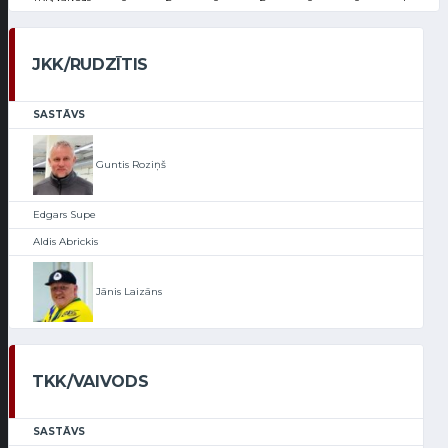
JKK/RUDZĪTIS
SASTĀVS
Guntis Roziņš
Edgars Supe
Aldis Abrickis
Jānis Laizāns
TKK/VAIVODS
SASTĀVS