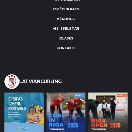
IZMĒĢINI PATS
KĒRLINGS
VISI SPĒLĒTĀJI
IZLASES
KONTAKTI
LATVIANCURLING