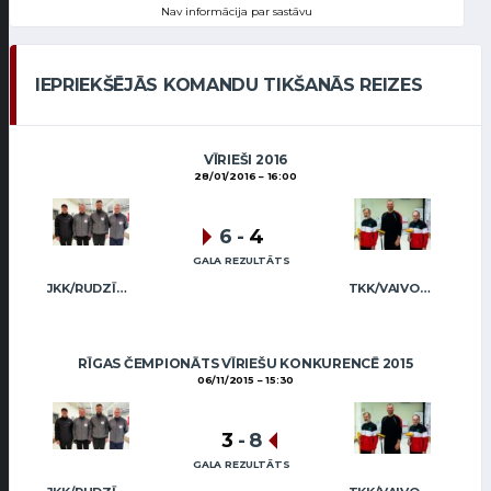
Nav informācija par sastāvu
IEPRIEKŠĒJĀS KOMANDU TIKŠANĀS REIZES
VĪRIEŠI 2016
28/01/2016
16:00
6
-
4
GALA REZULTĀTS
JKK/RUDZĪTIS
TKK/VAIVODS
RĪGAS ČEMPIONĀTS VĪRIEŠU KONKURENCĒ 2015
06/11/2015
15:30
3
-
8
GALA REZULTĀTS