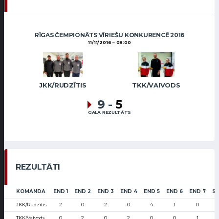
RĪGAS ČEMPIONĀTS VĪRIEŠU KONKURENCĒ 2016
11/11/2016
08:00
JKK/RUDZĪTIS
TKK/VAIVODS
9
-
5
GALA REZULTĀTS
REZULTĀTI
KOMANDA
END 1
END 2
END 3
END 4
END 5
END 6
END 7
S
JKK/Rudzītis
2
0
2
0
4
1
0
TKK/Vaivods
0
2
0
2
0
0
1