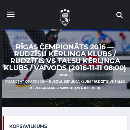
RĪGAS ČEMPIONĀTS 2016 —
RUDZĪŠU KĒRLINGA KLUBS /
RUDZĪTIS VS TALSU KĒRLINGA
KLUBS / VAIVODS (2016-11-11 08:00)
HOME
RĪGAS ČEMPIONĀTS 2016 — RUDZĪŠU KĒRLINGA KLUBS / RUDZĪTIS VS TALSU
KĒRLINGA KLUBS / VAIVODS (2016-11-11 08:00)
KOPSAVILKUMS