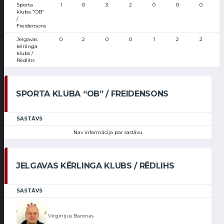
Sporta
1
0
3
2
0
0
0
kluba “OB”
/
Freidensons
Jelgavas
0
2
0
0
1
2
2
kērlinga
klubs /
Rēdlihs
SPORTA KLUBA “OB” / FREIDENSONS
SASTĀVS
Nav informācija par sastāvu
JELGAVAS KĒRLINGA KLUBS / RĒDLIHS
SASTĀVS
Virginijus Baronas