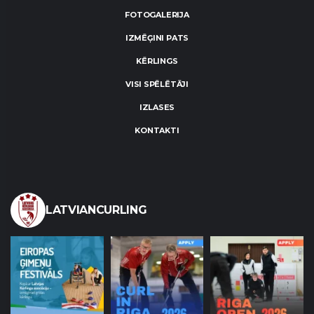
FOTOGALERIJA
IZMĒĢINI PATS
KĒRLINGS
VISI SPĒLĒTĀJI
IZLASES
KONTAKTI
LATVIANCURLING