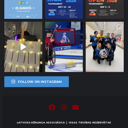
FOLLOW ON INSTAGRAM
LATVIJAS KĒRLINGA ASSOCIĀJICA | VISAS TIESĪBAS REZERVĒTAS