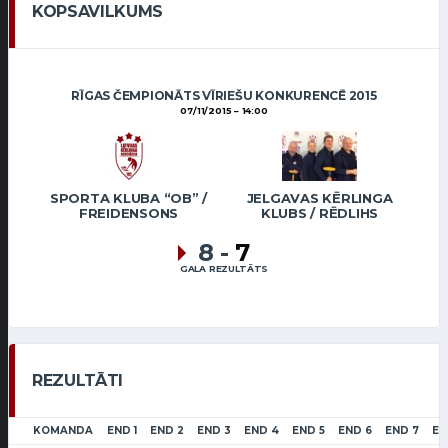
KOPSAVILKUMS
RĪGAS ČEMPIONĀTS VĪRIEŠU KONKURENCĒ 2015
07/11/2015
14:00
SPORTA KLUBA “OB” /
JELGAVAS KĒRLINGA
FREIDENSONS
KLUBS / RĒDLIHS
8
-
7
GALA REZULTĀTS
REZULTĀTI
KOMANDA
END 1
END 2
END 3
END 4
END 5
END 6
END 7
EN