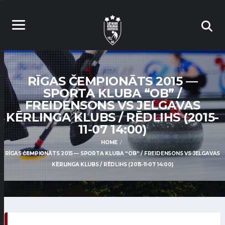
RĪGAS ČEMPIONĀTS 2015 —
SPORTA KLUBA “OB” /
FREIDENSONS VS JELGAVAS
KĒRLINGA KLUBS / RĒDLIHS (2015-
11-07 14:00)
HOME
RĪGAS ČEMPIONĀTS 2015 — SPORTA KLUBA “OB” / FREIDENSONS VS JELGAVAS
KĒRLINGA KLUBS / RĒDLIHS (2015-11-07 14:00)