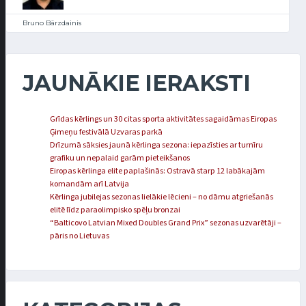
Bruno Bārzdainis
JAUNĀKIE IERAKSTI
Grīdas kērlings un 30 citas sporta aktivitātes sagaidāmas Eiropas
Ģimeņu festivālā Uzvaras parkā
Drīzumā sāksies jaunā kērlinga sezona: iepazīsties ar turnīru
grafiku un nepalaid garām pieteikšanos
Eiropas kērlinga elite paplašinās: Ostravā starp 12 labākajām
komandām arī Latvija
Kērlinga jubilejas sezonas lielākie lēcieni – no dāmu atgriešanās
elitē līdz paraolimpisko spēļu bronzai
“Balticovo Latvian Mixed Doubles Grand Prix” sezonas uzvarētāji –
pāris no Lietuvas