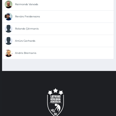
Raimonds Vaivods
Renārs Freidensons
Rolands Ģērmanis
Artūrs Gerhards
Andris Bremanis