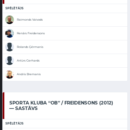
SPĒLĒTĀJS
Raimonds Vaivods
Renārs Freidensons
Rolands Ģērmanis
Artūrs Gerhards
Andris Bremanis
SPORTA KLUBA “OB” / FREIDENSONS (2012)
— SASTĀVS
SPĒLĒTĀJS