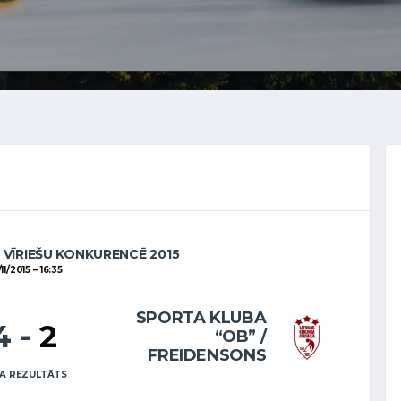
 VĪRIEŠU KONKURENCĒ 2015
11/2015
16:35
SPORTA KLUBA
4
-
2
“OB” /
FREIDENSONS
A REZULTĀTS