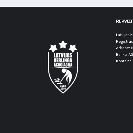
REKVIZĪ
Latvijas K
Reģistrāc
Adrese: B
Banka: A
Konta nr