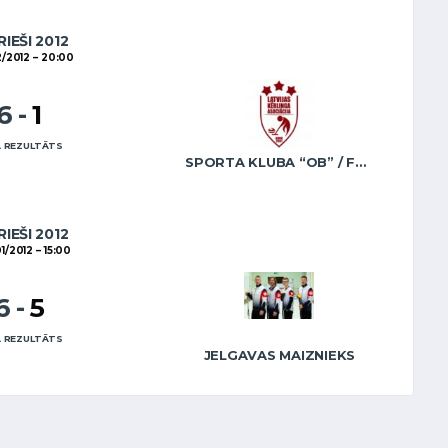
RIEŠI 2012
2/2012
20:00
6
-
1
 REZULTĀTS
SPORTA KLUBA “OB” / FREIDENSONS
RIEŠI 2012
01/2012
15:00
6
-
5
 REZULTĀTS
JELGAVAS MAIZNIEKS