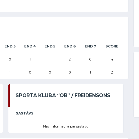
END 3
END 4
END 5
END 6
END 7
SCORE
0
1
1
2
0
4
1
0
0
0
1
2
SPORTA KLUBA “OB” / FREIDENSONS
SASTĀVS
Nav informācija par sastāvu