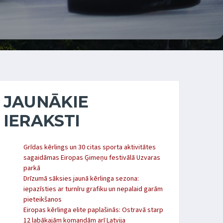
JAUNĀKIE
IERAKSTI
Grīdas kērlings un 30 citas sporta aktivitātes
sagaidāmas Eiropas Ģimeņu festivālā Uzvaras
parkā
Drīzumā sāksies jaunā kērlinga sezona:
iepazīsties ar turnīru grafiku un nepalaid garām
pieteikšanos
Eiropas kērlinga elite paplašinās: Ostravā starp
12 labākajām komandām arī Latvija