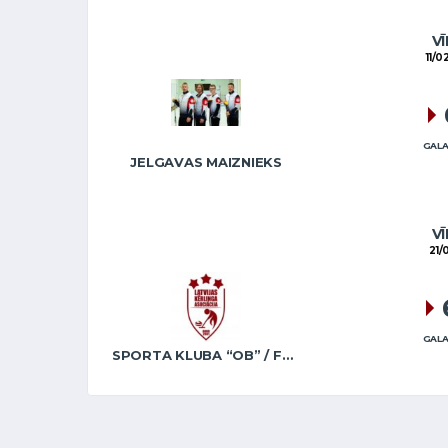
VĪ
11/0
GALA
JELGAVAS MAIZNIEKS
VĪ
21/
GALA
SPORTA KLUBA “OB” / FREIDENSONS