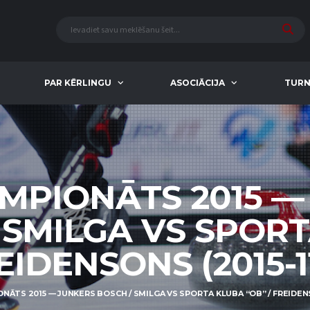
PAR KĒRLINGU
ASOCIĀCIJA
TURN
EMPIONĀTS 2015 —
 SMILGA VS SPOR
EIDENSONS (2015-11
NĀTS 2015 — JUNKERS BOSCH / SMILGA VS SPORTA KLUBA “OB” / FREIDENSO