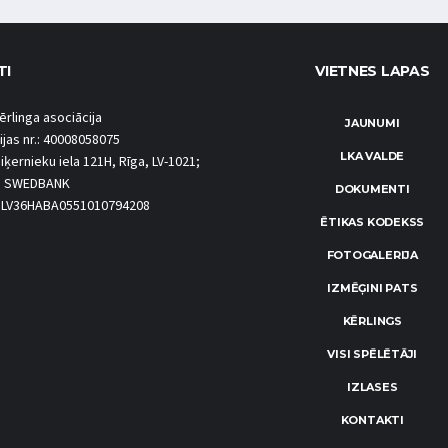
TI
VIETNES LAPAS
ērlinga asociācija
JAUNUMI
ijas nr.: 40008058075
LKA VALDE
iķernieku iela 121H, Rīga, LV-1021;
S SWEDBANK
DOKUMENTI
.: LV36HABA0551010794208
ĒTIKAS KODEKSS
FOTOGALERIJA
IZMĒĢINI PATS
KĒRLINGS
VISI SPĒLĒTĀJI
IZLASES
KONTAKTI