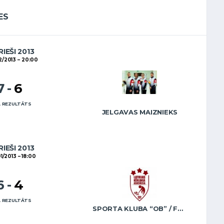
ES
RIEŠI 2013
2/2013
20:00
7
-
6
 REZULTĀTS
JELGAVAS MAIZNIEKS
RIEŠI 2013
01/2013
18:00
6
-
4
 REZULTĀTS
SPORTA KLUBA “OB” / FREIDENSONS