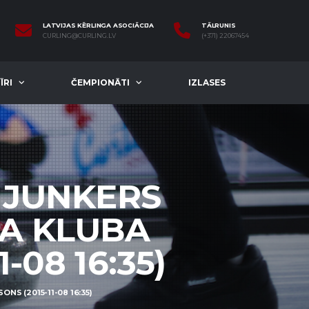
LATVIJAS KĒRLINGA ASOCIĀCIJA
TĀLRUNIS
CURLING@CURLING.LV
(+371) 22067454
ĪRI
ČEMPIONĀTI
IZLASES
 JUNKERS
TA KLUBA
-08 16:35)
NS (2015-11-08 16:35)