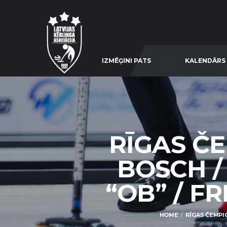
IZMĒĢINI PATS
KALENDĀRS
RĪGAS Č
BOSCH /
“OB” / FR
HOME
RĪGAS ČEMPIO