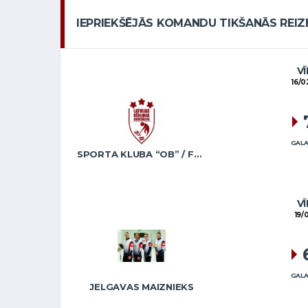
IEPRIEKŠĒJĀS KOMANDU TIKŠANĀS REIZ
VĪ
16/0
GALA
SPORTA KLUBA “OB” / FREIDENSONS
VĪ
19/
GALA
JELGAVAS MAIZNIEKS