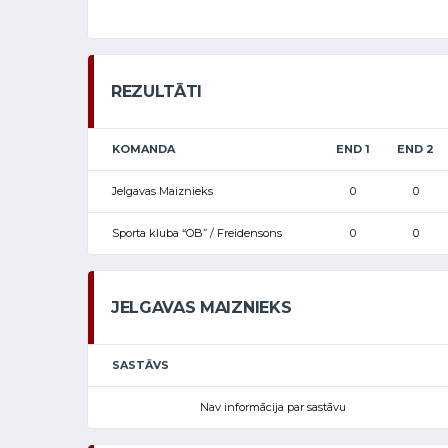
REZULTĀTI
KOMANDA
END 1
END 2
Jelgavas Maiznieks
0
0
Sporta kluba “OB” / Freidensons
0
0
JELGAVAS MAIZNIEKS
SASTĀVS
Nav informācija par sastāvu