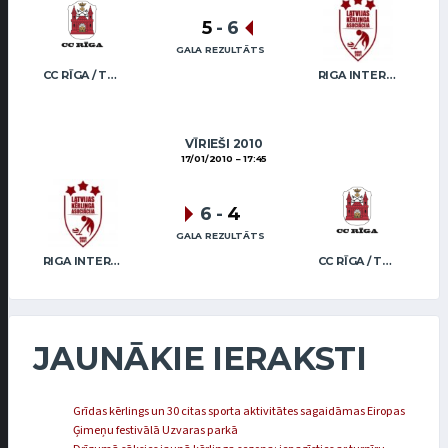
5
-
6
GALA REZULTĀTS
CC RĪGA / TRUKŠĀNS
RIGA INTERNATIONAL CURLING CLUB / GRAY
VĪRIEŠI 2010
17/01/2010
17:45
6
-
4
GALA REZULTĀTS
RIGA INTERNATIONAL CURLING CLUB / GRAY
CC RĪGA / TRUKŠĀNS
JAUNĀKIE IERAKSTI
Grīdas kērlings un 30 citas sporta aktivitātes sagaidāmas Eiropas
Ģimeņu festivālā Uzvaras parkā