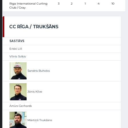
Riga International Curling
3
2
1
4
10
Club / Gray
CC RĪGA / TRUKŠĀNS
SASTĀVS
Erkki Lill
Vilnis Svīķis
Sandris Buholcs
Jānis Klīve
Artūrs Gerhards
Mārtiņš Trukšāns