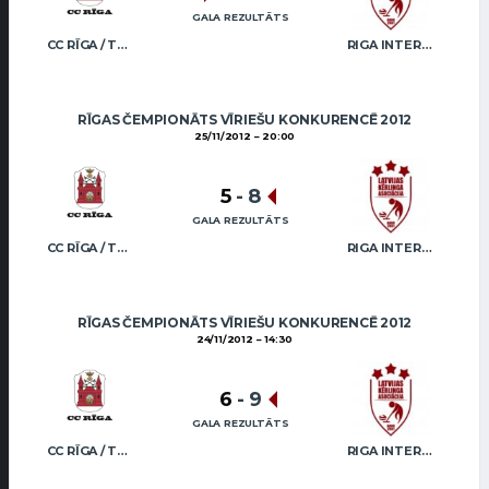
GALA REZULTĀTS
CC RĪGA / TRUKŠĀNS
RIGA INTERNATIONAL CURLING CLUB / GRAY
RĪGAS ČEMPIONĀTS VĪRIEŠU KONKURENCĒ 2012
25/11/2012
20:00
5
-
8
GALA REZULTĀTS
CC RĪGA / TRUKŠĀNS
RIGA INTERNATIONAL CURLING CLUB / GRAY
RĪGAS ČEMPIONĀTS VĪRIEŠU KONKURENCĒ 2012
24/11/2012
14:30
6
-
9
GALA REZULTĀTS
CC RĪGA / TRUKŠĀNS
RIGA INTERNATIONAL CURLING CLUB / GRAY