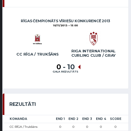
RĪGAS ČEMPIONĀTS VĪRIEŠU KONKURENCĒ 2013
10/11/2013
15:00
RIGA INTERNATIONAL
CC RĪGA / TRUKŠĀNS
CURLING CLUB / GRAY
0
-
10
GALA REZULTĀTS
REZULTĀTI
KOMANDA
END 1
END 2
END 3
END 4
SCORE
CC RĪGA / Trukšāns
0
0
0
0
0