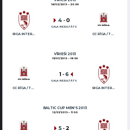
16/02/2013
20:00
4
-
0
GALA REZULTĀTS
RIGA INTERNATIONAL CURLING CLUB / GRAY
CC RĪGA / TRUKŠĀNS
VĪRIEŠI 2013
19/01/2013
18:00
1
-
6
GALA REZULTĀTS
CC RĪGA / TRUKŠĀNS
RIGA INTERNATIONAL CURLING CLUB / GRAY
BALTIC CUP MEN'S 2013
12/01/2013
11:00
5
-
2