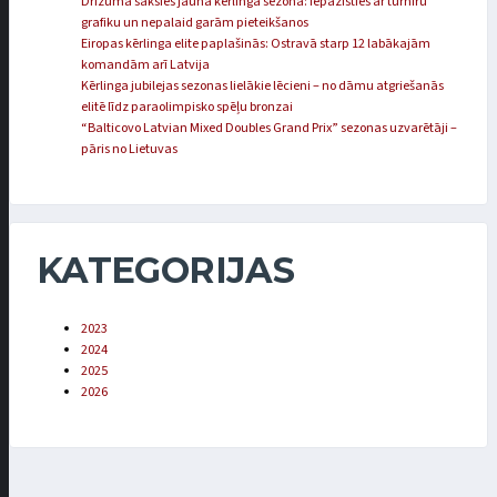
Drīzumā sāksies jaunā kērlinga sezona: iepazīsties ar turnīru
grafiku un nepalaid garām pieteikšanos
Eiropas kērlinga elite paplašinās: Ostravā starp 12 labākajām
komandām arī Latvija
Kērlinga jubilejas sezonas lielākie lēcieni – no dāmu atgriešanās
elitē līdz paraolimpisko spēļu bronzai
“Balticovo Latvian Mixed Doubles Grand Prix” sezonas uzvarētāji –
pāris no Lietuvas
KATEGORIJAS
2023
2024
2025
2026