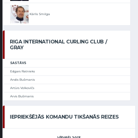
Kārlis Smilga
RIGA INTERNATIONAL CURLING CLUB /
GRAY
SASTĀVS
Edgars Ratnieks
Andis Bušmanis
Artūrs Volkovičs
Arvis Bušmanis
IEPRIEKŠĒJĀS KOMANDU TIKŠANĀS REIZES
VĪRIEŠI 2013