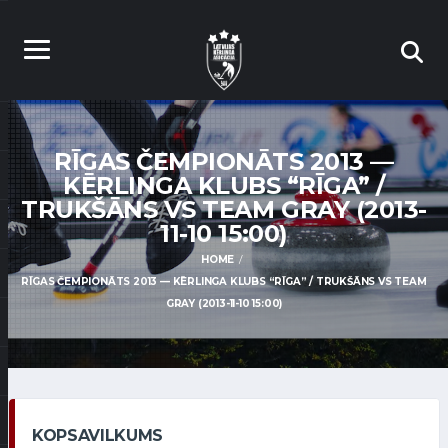
RĪGAS ČEMPIONĀTS 2013 —
KĒRLINGA KLUBS “RĪGA” /
TRUKŠĀNS VS TEAM GRAY (2013-
11-10 15:00)
HOME
RĪGAS ČEMPIONĀTS 2013 — KĒRLINGA KLUBS “RĪGA” / TRUKŠĀNS VS TEAM
GRAY (2013-11-10 15:00)
KOPSAVILKUMS