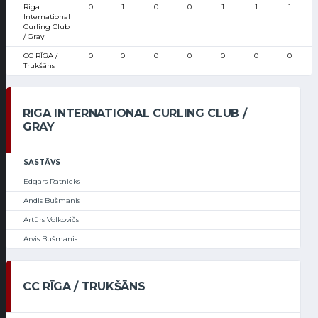
Riga
0
1
0
0
1
1
1
International
Curling Club
/ Gray
CC RĪGA /
0
0
0
0
0
0
0
Trukšāns
RIGA INTERNATIONAL CURLING CLUB /
GRAY
SASTĀVS
Edgars Ratnieks
Andis Bušmanis
Artūrs Volkovičs
Arvis Bušmanis
CC RĪGA / TRUKŠĀNS