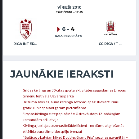
VĪRIEŠI 2010
17/01/2010
17:45
6
-
4
GALA REZULTĀTS
RIGA INTERNATIONAL CURLING CLUB / GRAY
CC RĪGA / TRUKŠĀNS
JAUNĀKIE IERAKSTI
Grīdas kērlings un 30 citas sporta aktivitātes sagaidāmas Eiropas
Ģimeņu festivālā Uzvaras parkā
Drīzumā sāksies jaunā kērlinga sezona: iepazīsties ar turnīru
grafiku un nepalaid garām pieteikšanos
Eiropas kērlinga elite paplašinās: Ostravā starp 12 labākajām
komandām arī Latvija
Kērlinga jubilejas sezonas lielākie lēcieni – no dāmu atgriešanās
elitē līdz paraolimpisko spēļu bronzai
“Balticovo Latvian Mixed Doubles Grand Prix” sezonas uzvarētāji –