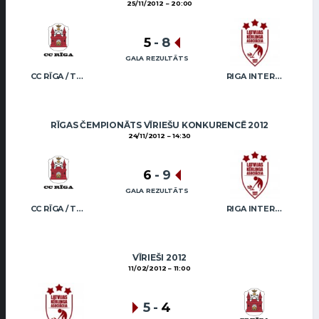
25/11/2012
20:00
5
-
8
GALA REZULTĀTS
CC RĪGA / TRUKŠĀNS
RIGA INTERNATIONAL CURLING CLUB / GRAY
RĪGAS ČEMPIONĀTS VĪRIEŠU KONKURENCĒ 2012
24/11/2012
14:30
6
-
9
GALA REZULTĀTS
CC RĪGA / TRUKŠĀNS
RIGA INTERNATIONAL CURLING CLUB / GRAY
VĪRIEŠI 2012
11/02/2012
11:00
5
-
4