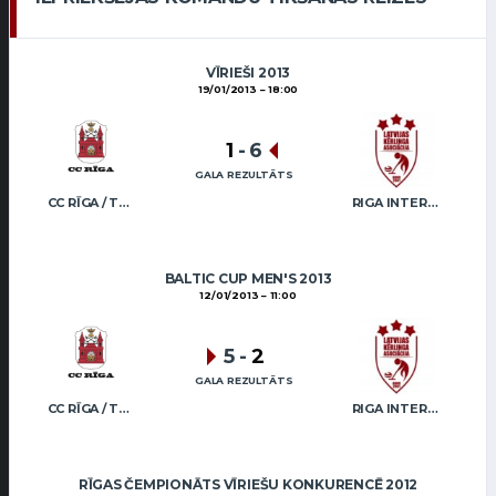
VĪRIEŠI 2013
19/01/2013
18:00
1
-
6
GALA REZULTĀTS
CC RĪGA / TRUKŠĀNS
RIGA INTERNATIONAL CURLING CLUB / GRAY
BALTIC CUP MEN'S 2013
12/01/2013
11:00
5
-
2
GALA REZULTĀTS
CC RĪGA / TRUKŠĀNS
RIGA INTERNATIONAL CURLING CLUB / GRAY
RĪGAS ČEMPIONĀTS VĪRIEŠU KONKURENCĒ 2012