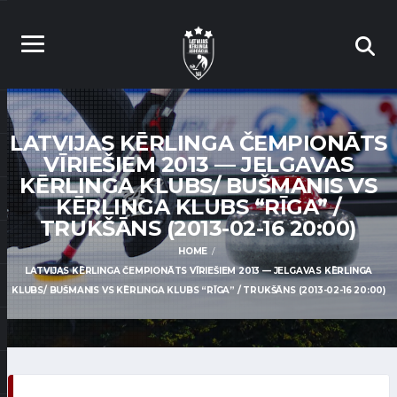
LATVIJAS KĒRLINGA ČEMPIONĀTS
VĪRIEŠIEM 2013 — JELGAVAS
KĒRLINGA KLUBS/ BUŠMANIS VS
KĒRLINGA KLUBS “RĪGA” /
TRUKŠĀNS (2013-02-16 20:00)
HOME
LATVIJAS KĒRLINGA ČEMPIONĀTS VĪRIEŠIEM 2013 — JELGAVAS KĒRLINGA
KLUBS/ BUŠMANIS VS KĒRLINGA KLUBS “RĪGA” / TRUKŠĀNS (2013-02-16 20:00)