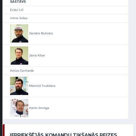
SASTĀVS
Erkki Lill
Vilnis Svīķis
Sandris Buholcs
Jānis Klīve
Artūrs Gerhards
Mārtiņš Trukšāns
Kārlis Smilga
IEPRIEKŠĒJĀS KOMANDU TIKŠANĀS REIZES