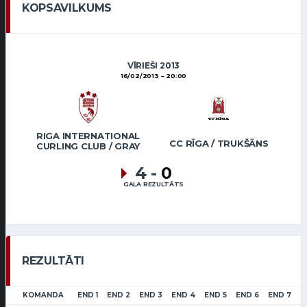
KOPSAVILKUMS
VĪRIEŠI 2013
16/02/2013
20:00
RIGA INTERNATIONAL
CC RĪGA / TRUKŠĀNS
CURLING CLUB / GRAY
4
-
0
GALA REZULTĀTS
REZULTĀTI
KOMANDA
END 1
END 2
END 3
END 4
END 5
END 6
END 7
L