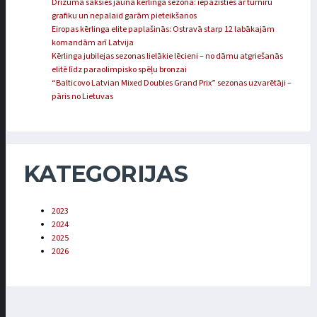
Drīzumā sāksies jaunā kērlinga sezona: iepazīsties ar turnīru
grafiku un nepalaid garām pieteikšanos
Eiropas kērlinga elite paplašinās: Ostravā starp 12 labākajām
komandām arī Latvija
Kērlinga jubilejas sezonas lielākie lēcieni – no dāmu atgriešanās
elitē līdz paraolimpisko spēļu bronzai
“Balticovo Latvian Mixed Doubles Grand Prix” sezonas uzvarētāji –
pāris no Lietuvas
KATEGORIJAS
2023
2024
2025
2026