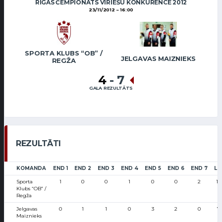
RĪGAS ČEMPIONĀTS VĪRIEŠU KONKURENCĒ 2012
23/11/2012
16:00
SPORTA KLUBS “OB” /
JELGAVAS MAIZNIEKS
REGŽA
4
-
7
GALA REZULTĀTS
REZULTĀTI
KOMANDA
END 1
END 2
END 3
END 4
END 5
END 6
END 7
LS
Sporta
1
0
0
1
0
0
2
11
Klubs “OB” /
Regža
Jelgavas
0
1
1
0
3
2
0
7
Maiznieks