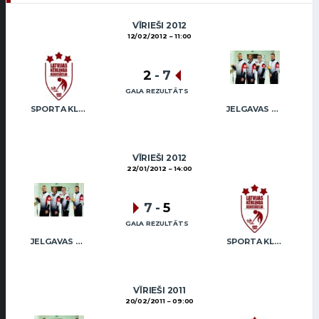
VĪRIEŠI 2012
12/02/2012
11:00
2
-
7
GALA REZULTĀTS
SPORTA KLUBS “OB” / REGŽA
JELGAVAS MAIZNIEKS
VĪRIEŠI 2012
22/01/2012
14:00
7
-
5
GALA REZULTĀTS
JELGAVAS MAIZNIEKS
SPORTA KLUBS “OB” / REGŽA
VĪRIEŠI 2011
20/02/2011
09:00