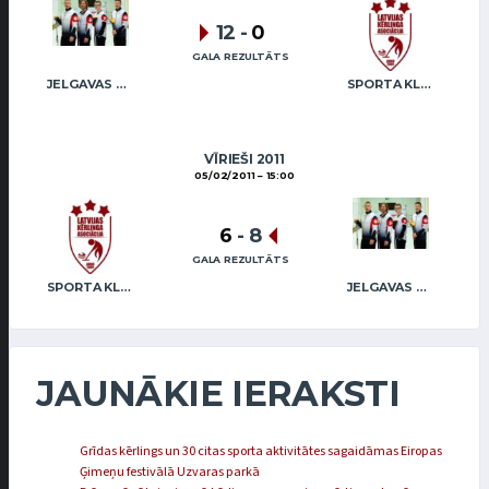
12
-
0
GALA REZULTĀTS
JELGAVAS MAIZNIEKS
SPORTA KLUBS “OB” / REGŽA
VĪRIEŠI 2011
05/02/2011
15:00
6
-
8
GALA REZULTĀTS
SPORTA KLUBS “OB” / REGŽA
JELGAVAS MAIZNIEKS
JAUNĀKIE IERAKSTI
Grīdas kērlings un 30 citas sporta aktivitātes sagaidāmas Eiropas
Ģimeņu festivālā Uzvaras parkā