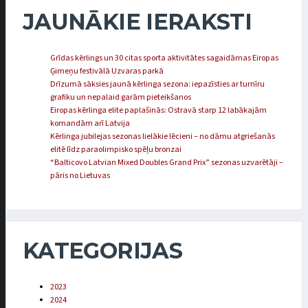
JAUNĀKIE IERAKSTI
Grīdas kērlings un 30 citas sporta aktivitātes sagaidāmas Eiropas
Ģimeņu festivālā Uzvaras parkā
Drīzumā sāksies jaunā kērlinga sezona: iepazīsties ar turnīru
grafiku un nepalaid garām pieteikšanos
Eiropas kērlinga elite paplašinās: Ostravā starp 12 labākajām
komandām arī Latvija
Kērlinga jubilejas sezonas lielākie lēcieni – no dāmu atgriešanās
elitē līdz paraolimpisko spēļu bronzai
“Balticovo Latvian Mixed Doubles Grand Prix” sezonas uzvarētāji –
pāris no Lietuvas
KATEGORIJAS
2023
2024