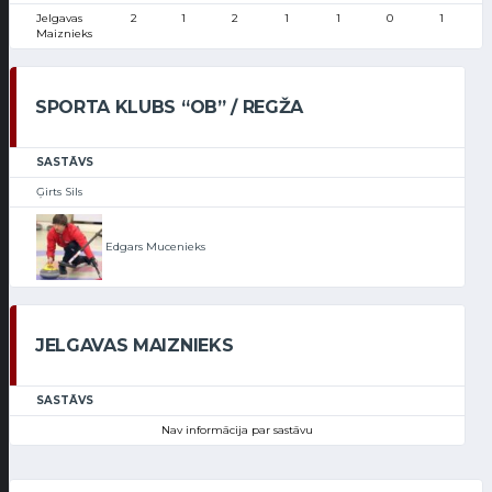
Jelgavas
2
1
2
1
1
0
1
Maiznieks
SPORTA KLUBS “OB” / REGŽA
SASTĀVS
Ģirts Sils
Edgars Mucenieks
JELGAVAS MAIZNIEKS
SASTĀVS
Nav informācija par sastāvu