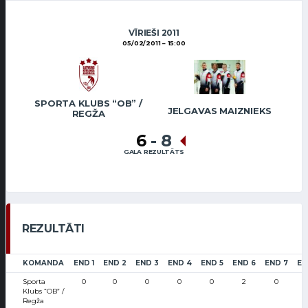
VĪRIEŠI 2011
05/02/2011
15:00
SPORTA KLUBS “OB” /
JELGAVAS MAIZNIEKS
REGŽA
6
-
8
GALA REZULTĀTS
REZULTĀTI
KOMANDA
END 1
END 2
END 3
END 4
END 5
END 6
END 7
EN
Sporta
0
0
0
0
0
2
0
Klubs “OB” /
Regža