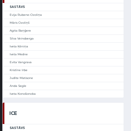
SASTĀVS
Evija Rubene-Ozoliņa
Māris Ozoliņš
Agita Baņģere
Silva Veinsberga
Iveta Ķēniņa
Iveta Medne
Evita Vangrava
Kristīne Irbe
Judīte Matisone
Anda Segle
Iveta Konošonoka
ICE
SASTĀVS