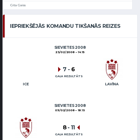
Gita Gaiss
IEPRIEKŠĒJĀS KOMANDU TIKŠANĀS REIZES
SIEVIETES 2008
23/02/2008
14:15
7
-
6
GALA REZULTĀTS
ICE
LAVĪNA
SIEVIETES 2008
09/02/2008
18:15
8
-
11
GALA REZULTĀTS