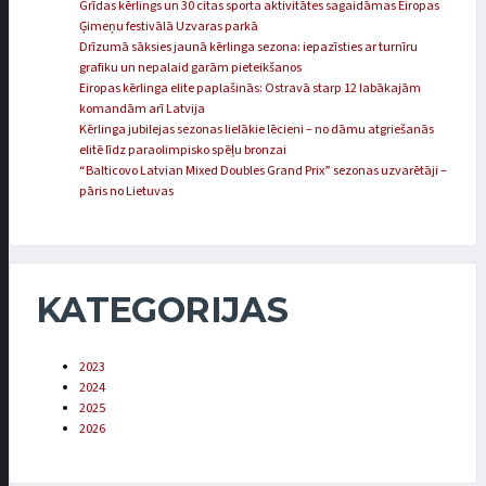
Grīdas kērlings un 30 citas sporta aktivitātes sagaidāmas Eiropas
Ģimeņu festivālā Uzvaras parkā
Drīzumā sāksies jaunā kērlinga sezona: iepazīsties ar turnīru
grafiku un nepalaid garām pieteikšanos
Eiropas kērlinga elite paplašinās: Ostravā starp 12 labākajām
komandām arī Latvija
Kērlinga jubilejas sezonas lielākie lēcieni – no dāmu atgriešanās
elitē līdz paraolimpisko spēļu bronzai
“Balticovo Latvian Mixed Doubles Grand Prix” sezonas uzvarētāji –
pāris no Lietuvas
KATEGORIJAS
2023
2024
2025
2026