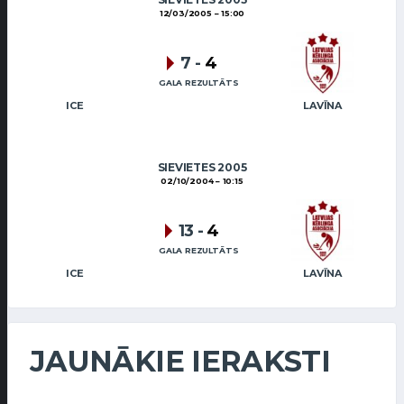
12/03/2005
15:00
7
-
4
GALA REZULTĀTS
ICE
LAVĪNA
SIEVIETES 2005
02/10/2004
10:15
13
-
4
GALA REZULTĀTS
ICE
LAVĪNA
JAUNĀKIE IERAKSTI