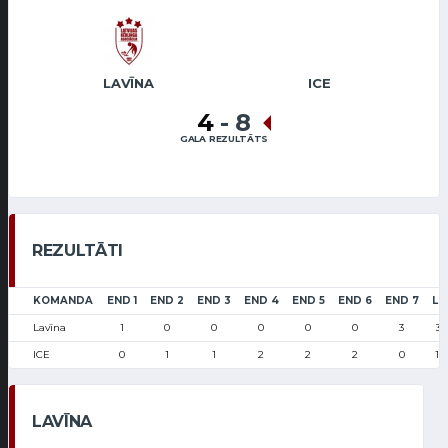
LAVĪNA
ICE
4
-
8
GALA REZULTĀTS
REZULTĀTI
KOMANDA
END 1
END 2
END 3
END 4
END 5
END 6
END 7
LS
Lavīna
1
0
0
0
0
0
3
34
ICE
0
1
1
2
2
2
0
16
LAVĪNA