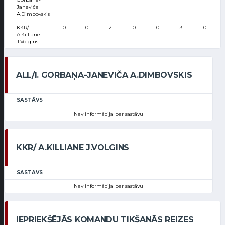
Janeviča
A.Dimbovskis
KKR/
0
0
2
0
0
3
0
A.Killiane
J.Volgins
ALL/I. GORBAŅA-JANEVIČA A.DIMBOVSKIS
SASTĀVS
Nav informācija par sastāvu
KKR/ A.KILLIANE J.VOLGINS
SASTĀVS
Nav informācija par sastāvu
IEPRIEKŠĒJĀS KOMANDU TIKŠANĀS REIZES