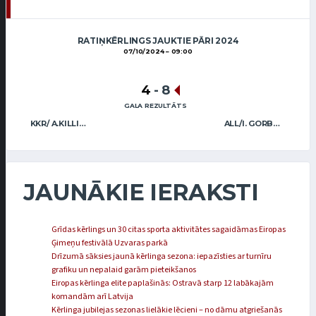
RATIŅKĒRLINGS JAUKTIE PĀRI 2024
07/10/2024
09:00
4
-
8
GALA REZULTĀTS
KKR/ A.KILLIANE J.VOLGINS
ALL/I. GORBAŅA-JANEVIČA A.DIMBOVSKIS
JAUNĀKIE IERAKSTI
Grīdas kērlings un 30 citas sporta aktivitātes sagaidāmas Eiropas
Ģimeņu festivālā Uzvaras parkā
Drīzumā sāksies jaunā kērlinga sezona: iepazīsties ar turnīru
grafiku un nepalaid garām pieteikšanos
Eiropas kērlinga elite paplašinās: Ostravā starp 12 labākajām
komandām arī Latvija
Kērlinga jubilejas sezonas lielākie lēcieni – no dāmu atgriešanās