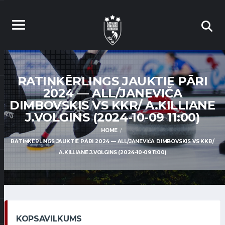
RATIŅKĒRLINGS JAUKTIE PĀRI
2024 — ALL/JANEVIČA
DIMBOVSKIS VS KKR/ A.KILLIANE
J.VOLGINS (2024-10-09 11:00)
HOME
RATIŅKĒRLINGS JAUKTIE PĀRI 2024 — ALL/JANEVIČA DIMBOVSKIS VS KKR/
A.KILLIANE J.VOLGINS (2024-10-09 11:00)
KOPSAVILKUMS