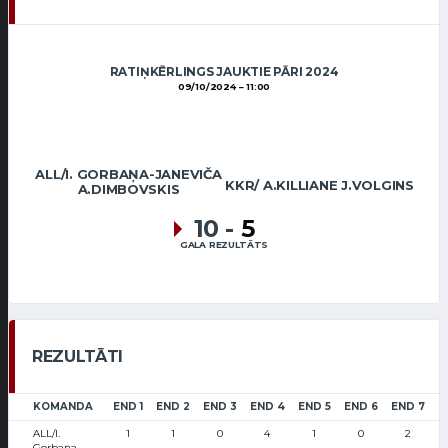
RATIŅKĒRLINGS JAUKTIE PĀRI 2024
09/10/2024
11:00
ALL/I. GORBAŅA-JANEVIČA
KKR/ A.KILLIANE J.VOLGINS
A.DIMBOVSKIS
10
-
5
GALA REZULTĀTS
REZULTĀTI
KOMANDA
END 1
END 2
END 3
END 4
END 5
END 6
END 7
E
ALL/I.
1
1
0
4
1
0
2
Gorbaņa-