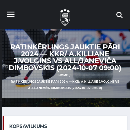
RATIŅKĒRLINGS JAUKTIE PĀRI
2024 — KKR/ A.KILLIANE
J.VOLGINS VS ALL/JANEVIČA
DIMBOVSKIS (2024-10-07 09:00)
HOME
RATIŅKĒRLINGS JAUKTIE PĀRI 2024 — KKR/ A.KILLIANE J.VOLGINS VS
ALL/JANEVIČA DIMBOVSKIS (2024-10-07 09:00)
KOPSAVILKUMS