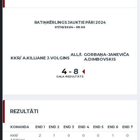
RATIŅKĒRLINGS JAUKTIE PĀRI 2024
07/10/2024
09:00
ALL/I. GORBAŅA-JANEVIČA
KKR/ A.KILLIANE J.VOLGINS
A.DIMBOVSKIS
4
-
8
GALA REZULTĀTS
REZULTĀTI
KOMANDA
END 1
END 2
END 3
END 4
END 5
END 6
END 7
E
KKR/
2
1
0
0
0
1
0
A.Killiane