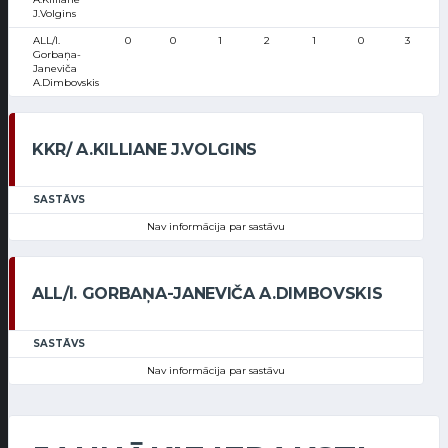
J.Volgins
ALL/I.
0
0
1
2
1
0
3
Gorbaņa-
Janeviča
A.Dimbovskis
KKR/ A.KILLIANE J.VOLGINS
SASTĀVS
Nav informācija par sastāvu
ALL/I. GORBAŅA-JANEVIČA A.DIMBOVSKIS
SASTĀVS
Nav informācija par sastāvu