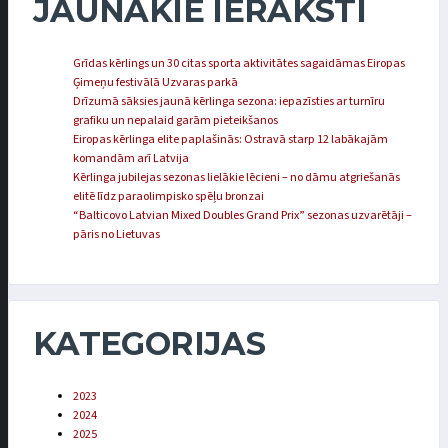
JAUNĀKIE IERAKSTI
Grīdas kērlings un 30 citas sporta aktivitātes sagaidāmas Eiropas
Ģimeņu festivālā Uzvaras parkā
Drīzumā sāksies jaunā kērlinga sezona: iepazīsties ar turnīru
grafiku un nepalaid garām pieteikšanos
Eiropas kērlinga elite paplašinās: Ostravā starp 12 labākajām
komandām arī Latvija
Kērlinga jubilejas sezonas lielākie lēcieni – no dāmu atgriešanās
elitē līdz paraolimpisko spēļu bronzai
“Balticovo Latvian Mixed Doubles Grand Prix” sezonas uzvarētāji –
pāris no Lietuvas
KATEGORIJAS
2023
2024
2025