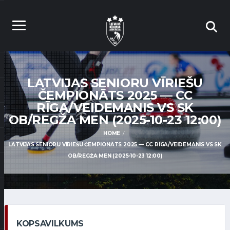
LATVIJAS SENIORU VĪRIEŠU
ČEMPIONĀTS 2025 — CC
RĪGA/VEIDEMANIS VS SK
OB/REGŽA MEN (2025-10-23 12:00)
HOME
LATVIJAS SENIORU VĪRIEŠU ČEMPIONĀTS 2025 — CC RĪGA/VEIDEMANIS VS SK
OB/REGŽA MEN (2025-10-23 12:00)
KOPSAVILKUMS