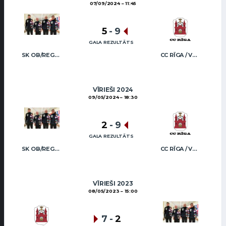
07/09/2024
11:45
5
-
9
GALA REZULTĀTS
SK OB/REGŽA MEN
CC RĪGA / VEIDEMANIS
VĪRIEŠI 2024
09/05/2024
18:30
2
-
9
GALA REZULTĀTS
SK OB/REGŽA MEN
CC RĪGA / VEIDEMANIS
VĪRIEŠI 2023
08/05/2023
15:00
7
-
2