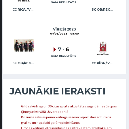
GALA REZULTĀTS
CC RĪGA / VEIDEMANIS
SK OB/REGŽA MEN
VĪRIEŠI 2023
07/05/2023
09:00
7
-
6
GALA REZULTĀTS
SK OB/REGŽA MEN
CC RĪGA / VEIDEMANIS
JAUNĀKIE IERAKSTI
Grīdas kērlings un 30 citas sporta aktivitātes sagaidāmas Eiropas
Ģimeņu festivālā Uzvaras parkā
Drīzumā sāksies jaunā kērlinga sezona: iepazīsties ar turnīru
grafiku un nepalaid garām pieteikšanos
Eiropas kērlinga elite paplašinās: Ostravā starp 12 labākajām