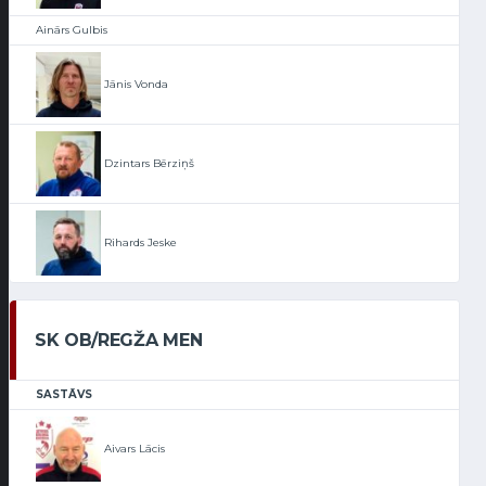
Ainārs Gulbis
Jānis Vonda
Dzintars Bērziņš
Rihards Jeske
SK OB/REGŽA MEN
SASTĀVS
Aivars Lācis