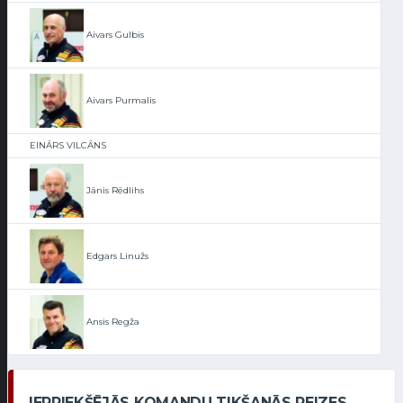
Aivars Gulbis
Aivars Purmalis
EINĀRS VILCĀNS
Jānis Rēdlihs
Edgars Linužs
Ansis Regža
IEPRIEKŠĒJĀS KOMANDU TIKŠANĀS REIZES