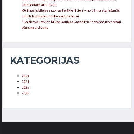
komandām arī Latvija
Kērlinga jubilejas sezonas lielākie lēcieni – no dāmu atgriešanās
elitē līdz paraolimpisko spēļu bronzai
“Balticovo Latvian Mixed Doubles Grand Prix” sezonas uzvarētāji –
pāris no Lietuvas
KATEGORIJAS
2023
2024
2025
2026