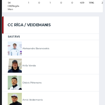
SK
1
0
1
0
0
409
1996
2
OB/Regža
Men
CC RĪGA / VEIDEMANIS
SASTĀVS
Aleksandrs Baranovskis
Krišs Vonda
Didzis Pētersons
Arnis Veidemanis