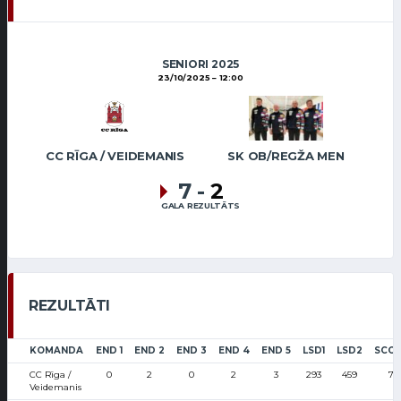
SENIORI 2025
23/10/2025
12:00
CC RĪGA / VEIDEMANIS
SK OB/REGŽA MEN
7
-
2
GALA REZULTĀTS
REZULTĀTI
KOMANDA
END 1
END 2
END 3
END 4
END 5
LSD1
LSD2
SCO
CC Rīga /
0
2
0
2
3
293
459
7
Veidemanis