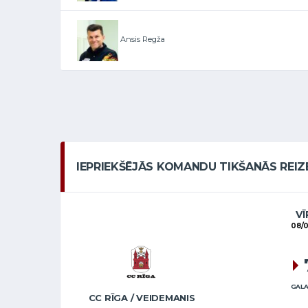
Ansis Regža
IEPRIEKŠĒJĀS KOMANDU TIKŠANĀS REIZ
VĪ
08/
GALA
CC RĪGA / VEIDEMANIS