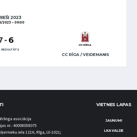
RIEŠI 2023
5/2023
09:00
7
-
6
 REZULTĀTS
CC RĪGA / VEIDEMANIS
TI
VIETNES LAPAS
ērlinga asociācija
JAUNUMI
ijas nr.: 40008058075
LKA VALDE
iķernieku iela 121H, Rīga, LV-1021;