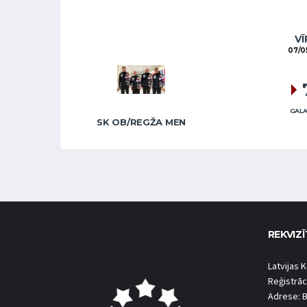
VĪ
07/0
GALA
SK OB/REGŽA MEN
REKVIZĪ
Latvijas K
Reģistrāc
Adrese: B