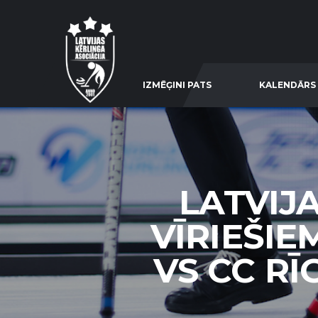
IZMĒĢINI PATS
KALENDĀRS
LATVIJ
VĪRIEŠIE
VS CC RĪ