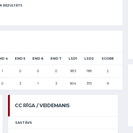
A REZULTĀTS
ND 4
END 5
END 6
END 7
LSD1
LSD2
SCORE
1
0
0
0
1813
1181
2
0
3
1
3
1614
370
9
CC RĪGA / VEIDEMANIS
SASTĀVS