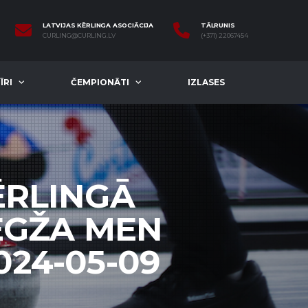
LATVIJAS KĒRLINGA ASOCIĀCIJA
TĀLRUNIS
CURLING@CURLING.LV
(+371) 22067454
ĪRI
ČEMPIONĀTI
IZLASES
ĒRLINGĀ
REGŽA MEN
024-05-09