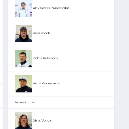
Aleksandrs Baranovskis
Krišs Vonda
Didzis Pētersons
Arnis Veidemanis
Ainārs Gulbis
Jānis Vonda