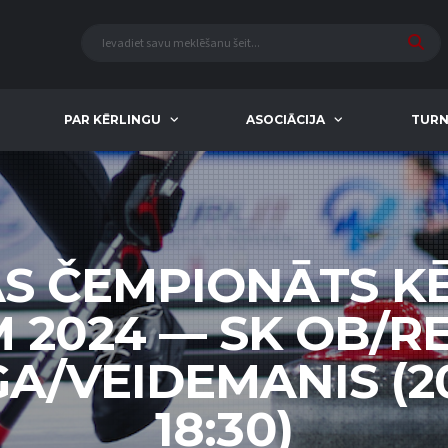
PAR KĒRLINGU
ASOCIĀCIJA
TURN
AS ČEMPIONĀTS K
M 2024 — SK OB/
GA/VEIDEMANIS (2
18:30)