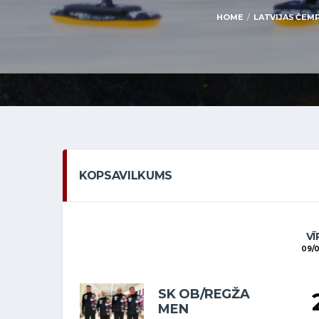
HOME
LATVIJAS ČEMP
KOPSAVILKUMS
VĪ
09/
SK OB/REGŽA
MEN