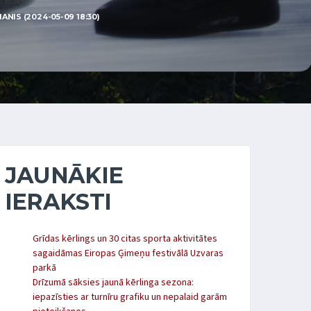
NIS (2024-05-09 18:30)
JAUNĀKIE
IERAKSTI
Grīdas kērlings un 30 citas sporta aktivitātes
sagaidāmas Eiropas Ģimeņu festivālā Uzvaras
parkā
Drīzumā sāksies jaunā kērlinga sezona:
iepazīsties ar turnīru grafiku un nepalaid garām