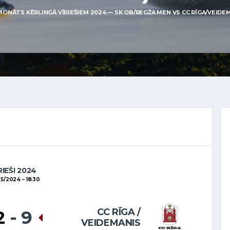
IONĀTS KĒRLINGĀ VĪRIEŠIEM 2024 — SK OB/REGŽA MEN VS CC RĪGA/VEIDEMA
RIEŠI 2024
05/2024
18:30
CC RĪGA /
2
-
9
VEIDEMANIS