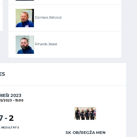
Dzintars Bērziņš
Rihards Jeske
ES
RIEŠI 2023
05/2023
15:00
7
-
2
 REZULTĀTS
SK OB/REGŽA MEN