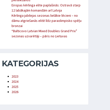
pieteikšanos
Eiropas kērlinga elite paplašinās: Ostravā starp
12 labākajām komandām arī Latvija
Kērlinga jubilejas sezonas lielākie lēcieni – no
dāmu atgriešanās elitē līdz paraolimpisko spēļu
bronzai
“Balticovo Latvian Mixed Doubles Grand Prix”
sezonas uzvarētāji – pāris no Lietuvas
KATEGORIJAS
2023
2024
2025
2026