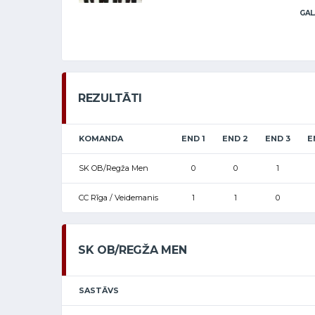
GAL
REZULTĀTI
KOMANDA
END 1
END 2
END 3
E
SK OB/Regža Men
0
0
1
CC Rīga / Veidemanis
1
1
0
SK OB/REGŽA MEN
SASTĀVS