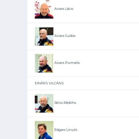
Aivars Lācis
Aivars Gulbis
Aivars Purmalis
EINĀRS VILCĀNS
Jānis Rēdlihs
Edgars Linužs