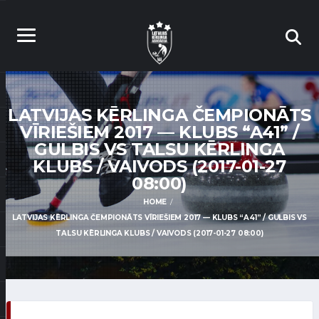
LATVIJAS KĒRLINGA ČEMPIONĀTS
VĪRIEŠIEM 2017 — KLUBS “A41” /
GULBIS VS TALSU KĒRLINGA
KLUBS / VAIVODS (2017-01-27
08:00)
HOME
LATVIJAS KĒRLINGA ČEMPIONĀTS VĪRIEŠIEM 2017 — KLUBS “A41” / GULBIS VS
TALSU KĒRLINGA KLUBS / VAIVODS (2017-01-27 08:00)