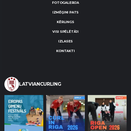
FOTOGALERIJA
IZMĒĢINI PATS
KĒRLINGS
VISI SPĒLĒTĀJI
IZLASES
KONTAKTI
LATVIANCURLING