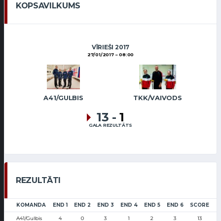
KOPSAVILKUMS
VĪRIEŠI 2017
27/01/2017
08:00
A41/GULBIS
TKK/VAIVODS
13
-
1
GALA REZULTĀTS
REZULTĀTI
KOMANDA
END 1
END 2
END 3
END 4
END 5
END 6
SCORE
A41/Gulbis
4
0
3
1
2
3
13