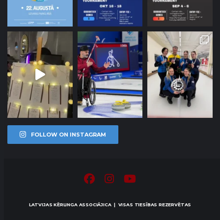
FOLLOW ON INSTAGRAM
LATVIJAS KĒRLINGA ASSOCIĀJICA | VISAS TIESĪBAS REZERVĒTAS