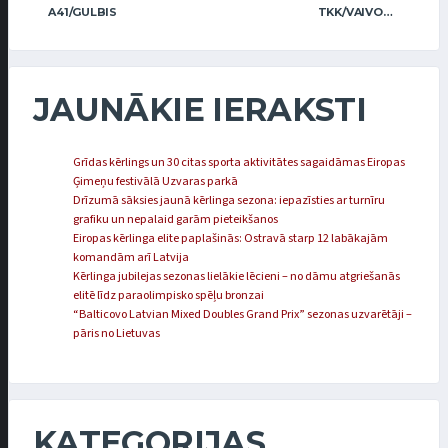
A41/GULBIS
TKK/VAIVODS
JAUNĀKIE IERAKSTI
Grīdas kērlings un 30 citas sporta aktivitātes sagaidāmas Eiropas
Ģimeņu festivālā Uzvaras parkā
Drīzumā sāksies jaunā kērlinga sezona: iepazīsties ar turnīru
grafiku un nepalaid garām pieteikšanos
Eiropas kērlinga elite paplašinās: Ostravā starp 12 labākajām
komandām arī Latvija
Kērlinga jubilejas sezonas lielākie lēcieni – no dāmu atgriešanās
elitē līdz paraolimpisko spēļu bronzai
“Balticovo Latvian Mixed Doubles Grand Prix” sezonas uzvarētāji –
pāris no Lietuvas
KATEGORIJAS