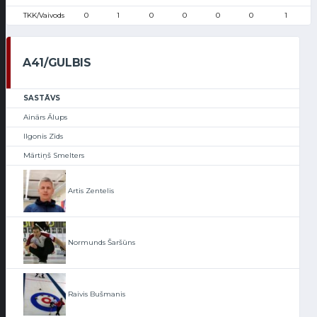
TKK/Vaivods
0
1
0
0
0
0
1
A41/GULBIS
SASTĀVS
Ainārs Ālups
Ilgonis Zīds
Mārtiņš Smelters
Artis Zentelis
Normunds Šaršūns
Raivis Bušmanis