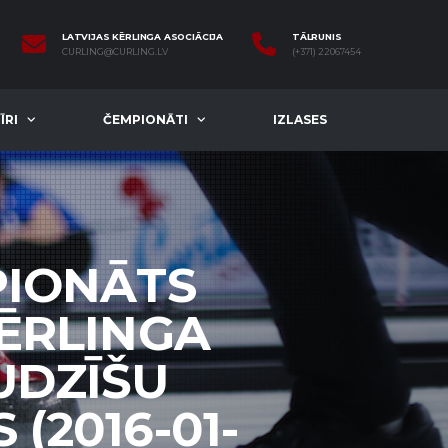
LATVIJAS KĒRLINGA ASOCIĀCIJA
TĀLRUNIS
CURLING@CURLING.LV
(+371) 22067454
ĪRI
ČEMPIONĀTI
IZLASES
PIONĀTS
KĒRLINGA
UDZĪŠU
 (2016-01-