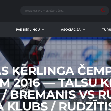
PAR KĒRLINGU
ASOCIĀCIJA
TURN
AS KĒRLINGA ČEM
EM 2016 — TALSU 
 / BREMANIS VS R
KLUBS / RUDZĪTIS