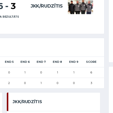
6
-
3
JKK/RUDZĪTIS
A REZULTĀTS
END 5
END 6
END 7
END 8
END 9
SCORE
0
1
0
1
1
6
2
0
1
0
0
3
JKK/RUDZĪTIS