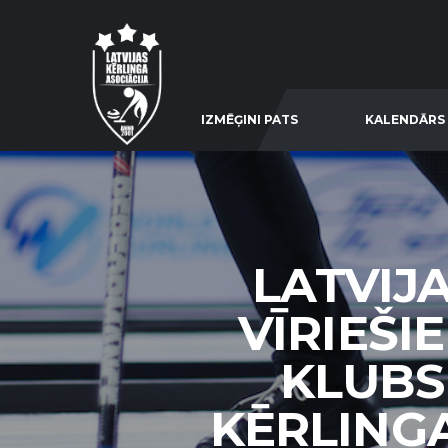
IZMĒĢINI PATS
KALENDĀRS
LATVIJ
VĪRIEŠI
KLUBS
KĒRLINGA 