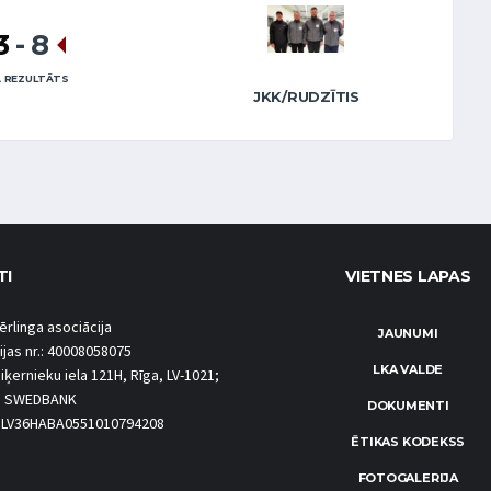
3
-
8
 REZULTĀTS
JKK/RUDZĪTIS
TI
VIETNES LAPAS
ērlinga asociācija
JAUNUMI
ijas nr.: 40008058075
LKA VALDE
iķernieku iela 121H, Rīga, LV-1021;
S SWEDBANK
DOKUMENTI
.: LV36HABA0551010794208
ĒTIKAS KODEKSS
FOTOGALERIJA