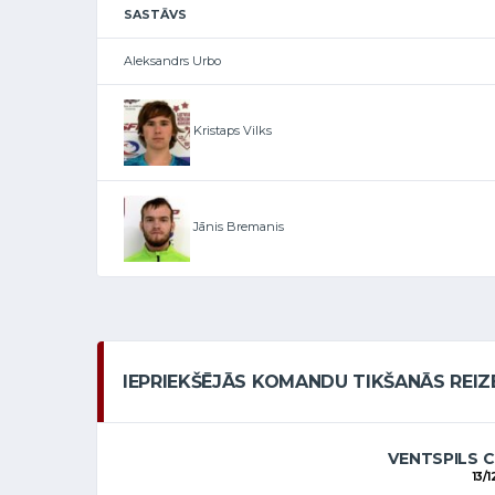
SASTĀVS
Aleksandrs Urbo
Kristaps Vilks
Jānis Bremanis
IEPRIEKŠĒJĀS KOMANDU TIKŠANĀS REIZ
VENTSPILS C
13/1