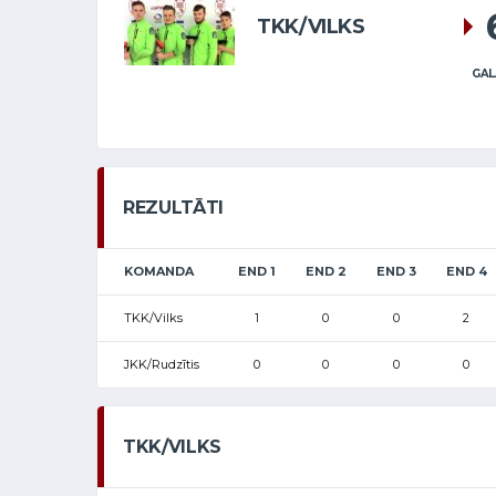
TKK/VILKS
GAL
REZULTĀTI
KOMANDA
END 1
END 2
END 3
END 4
TKK/Vilks
1
0
0
2
JKK/Rudzītis
0
0
0
0
TKK/VILKS