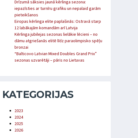
Drīzumā sāksies jaunā kērlinga sezona:
iepazīsties ar turnīru grafiku un nepalaid garām
pieteikšanos
Eiropas kērlinga elite paplašinās: Ostravā starp
12 labākajām komandām arī Latvija
Kērlinga jubilejas sezonas lielākie lēcieni – no
dāmu atgriešanās elitē līdz paraolimpisko spēļu
bronzai
“Balticovo Latvian Mixed Doubles Grand Prix”
sezonas uzvarētāji – pāris no Lietuvas
KATEGORIJAS
2023
2024
2025
2026