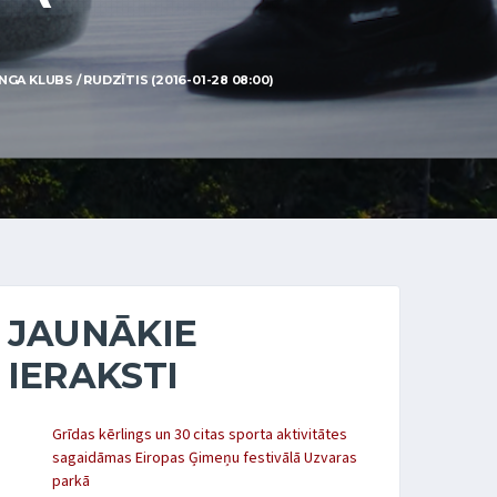
A KLUBS / RUDZĪTIS (2016-01-28 08:00)
JAUNĀKIE
IERAKSTI
Grīdas kērlings un 30 citas sporta aktivitātes
sagaidāmas Eiropas Ģimeņu festivālā Uzvaras
parkā