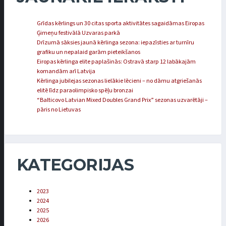
Grīdas kērlings un 30 citas sporta aktivitātes sagaidāmas Eiropas
Ģimeņu festivālā Uzvaras parkā
Drīzumā sāksies jaunā kērlinga sezona: iepazīsties ar turnīru
grafiku un nepalaid garām pieteikšanos
Eiropas kērlinga elite paplašinās: Ostravā starp 12 labākajām
komandām arī Latvija
Kērlinga jubilejas sezonas lielākie lēcieni – no dāmu atgriešanās
elitē līdz paraolimpisko spēļu bronzai
“Balticovo Latvian Mixed Doubles Grand Prix” sezonas uzvarētāji –
pāris no Lietuvas
KATEGORIJAS
2023
2024
2025
2026