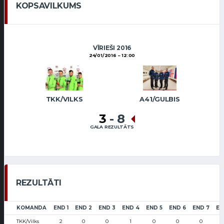
KOPSAVILKUMS
VĪRIEŠI 2016
24/01/2016
12:00
TKK/VILKS
A41/GULBIS
3
-
8
GALA REZULTĀTS
REZULTĀTI
KOMANDA
END 1
END 2
END 3
END 4
END 5
END 6
END 7
EN
TKK/Vilks
2
0
0
1
0
0
0