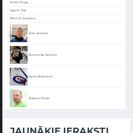
Ainārs Ālups
Ilgonis Zīds
Mārtiņš Smelters
Artis Zentelis
Normunds Šaršūns
Raivis Bušmanis
Roberts Krusts
JAUNĀKIE IERAKSTI