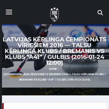
LATVIJAS KĒRLINGA ČEMPIONĀTS
VĪRIEŠIEM 2016 — TALSU
KĒRLINGA KLUBS / BREMANIS VS
KLUBS “A41” / GULBIS (2016-01-24
12:00)
HOME
LATVIJAS KĒRLINGA ČEMPIONĀTS VĪRIEŠIEM 2016 — TALSU KĒRLINGA KLUBS /
BREMANIS VS KLUBS “A41” / GULBIS (2016-01-24 12:00)