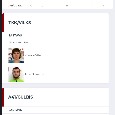
A41/Gulbis
0
2
1
0
1
1
1
TKK/VILKS
SASTĀVS
Aleksandrs Urbo
Kristaps Vilks
Jānis Bremanis
A41/GULBIS
SASTĀVS