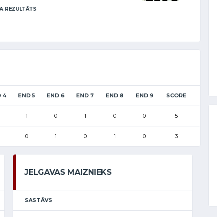
A REZULTĀTS
 4
END 5
END 6
END 7
END 8
END 9
SCORE
1
0
1
0
0
5
0
1
0
1
0
3
JELGAVAS MAIZNIEKS
SASTĀVS