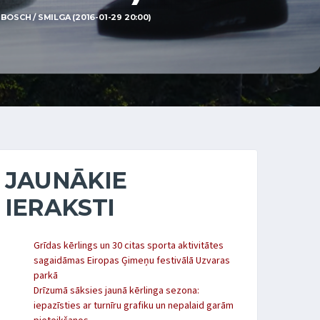
OSCH / SMILGA (2016-01-29 20:00)
JAUNĀKIE
IERAKSTI
Grīdas kērlings un 30 citas sporta aktivitātes
sagaidāmas Eiropas Ģimeņu festivālā Uzvaras
parkā
Drīzumā sāksies jaunā kērlinga sezona:
iepazīsties ar turnīru grafiku un nepalaid garām