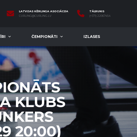
LATVIJAS KĒRLINGA ASOCIĀCIJA
TĀLRUNIS
CURLING@CURLING.LV
(+371) 22067454
ĪRI
ČEMPIONĀTI
IZLASES
PIONĀTS
GA KLUBS
JUNKERS
9 20:00)