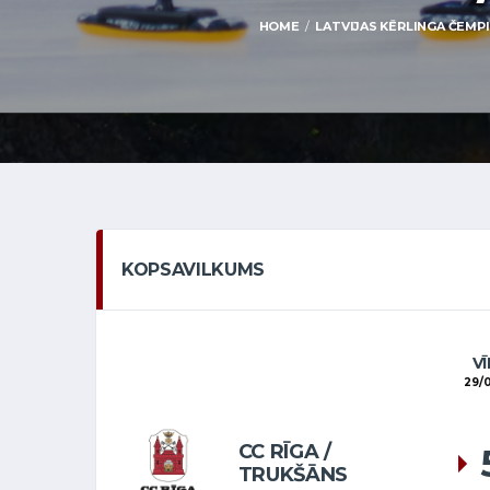
HOME
LATVIJAS KĒRLINGA ČEMPI
KOPSAVILKUMS
VĪ
29/0
CC RĪGA /
TRUKŠĀNS