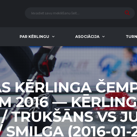
PAR KĒRLINGU
ASOCIĀCIJA
TURN
AS KĒRLINGA ČEM
EM 2016 — KĒRLIN
 / TRUKŠĀNS VS 
 SMILGA (2016-01-2