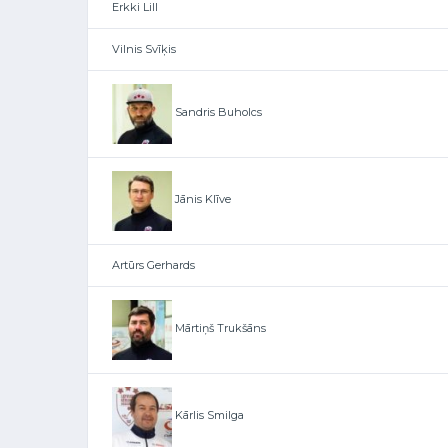
Erkki Lill
Vilnis Svīķis
Sandris Buholcs
Jānis Klīve
Artūrs Gerhards
Mārtiņš Trukšāns
Kārlis Smilga