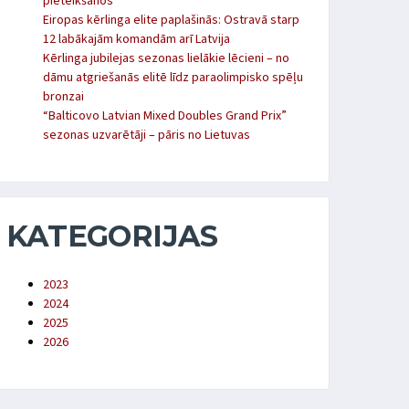
pieteikšanos
Eiropas kērlinga elite paplašinās: Ostravā starp
12 labākajām komandām arī Latvija
Kērlinga jubilejas sezonas lielākie lēcieni – no
dāmu atgriešanās elitē līdz paraolimpisko spēļu
bronzai
“Balticovo Latvian Mixed Doubles Grand Prix”
sezonas uzvarētāji – pāris no Lietuvas
KATEGORIJAS
2023
2024
2025
2026