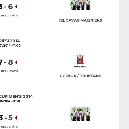
3
-
6
 REZULTĀTS
JELGAVAS MAIZNIEKS
RIEŠI 2014
01/2014
11:00
7
-
8
 REZULTĀTS
CC RĪGA / TRUKŠĀNS
CUP MEN'S 2014
01/2014
11:30
3
-
5
 REZULTĀTS