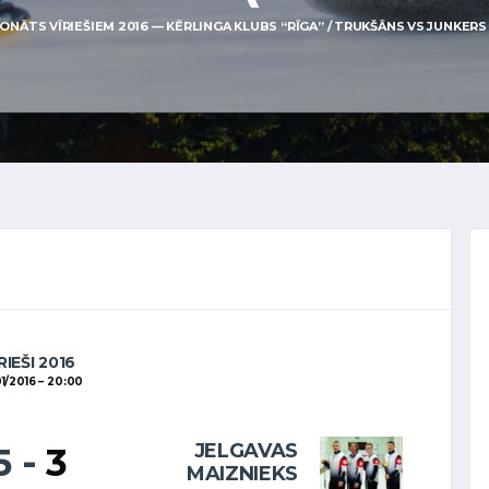
ONĀTS VĪRIEŠIEM 2016 — KĒRLINGA KLUBS “RĪGA” / TRUKŠĀNS VS JUNKERS B
RIEŠI 2016
1/2016
20:00
JELGAVAS
5
-
3
MAIZNIEKS