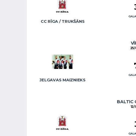
GALA
CC RĪGA / TRUKŠĀNS
VĪ
25/
GALA
JELGAVAS MAIZNIEKS
BALTIC 
12/
GALA