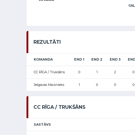
GAL
REZULTĀTI
KOMANDA
END 1
END 2
END 3
END
CC RĪGA / Trukšāns
0
1
2
0
Jelgavas Maiznieks
1
0
0
0
CC RĪGA / TRUKŠĀNS
SASTĀVS