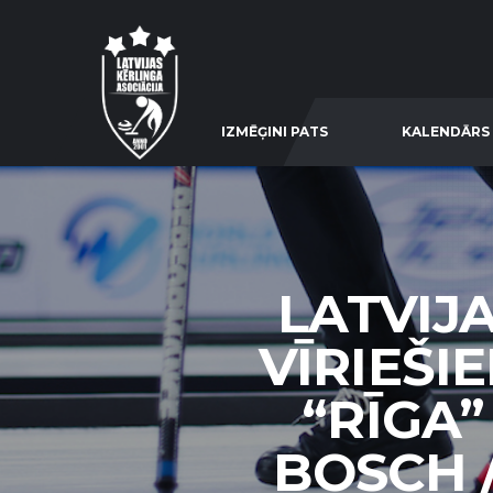
IZMĒĢINI PATS
KALENDĀRS
LATVIJ
VĪRIEŠI
“RĪGA”
BOSCH /