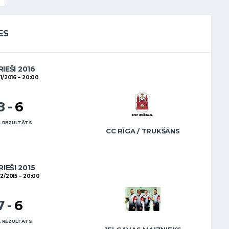
ES
RIEŠI 2016
1/2016
20:00
8
-
6
 REZULTĀTS
CC RĪGA / TRUKŠĀNS
RIEŠI 2015
2/2015
20:00
7
-
6
 REZULTĀTS