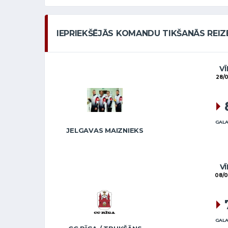
IEPRIEKŠĒJĀS KOMANDU TIKŠANĀS REIZ
VĪ
28/0
GALA
JELGAVAS MAIZNIEKS
VĪ
08/0
GALA