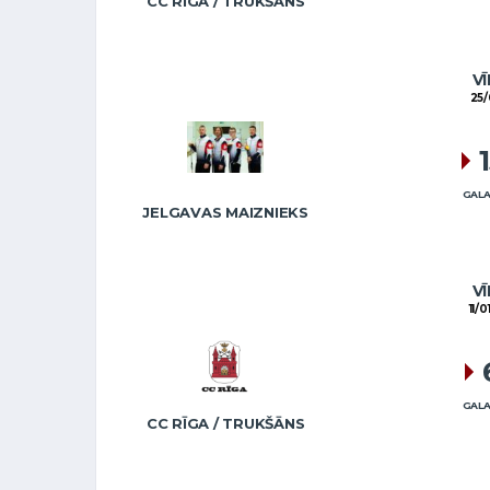
CC RĪGA / TRUKŠĀNS
VĪ
25/
GALA
JELGAVAS MAIZNIEKS
VĪ
11/0
GALA
CC RĪGA / TRUKŠĀNS