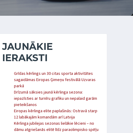
JAUNĀKIE
IERAKSTI
Grīdas kērlings un 30 citas sporta aktivitātes
sagaidāmas Eiropas Ģimeņu festivālā Uzvaras
parkā
Drīzumā sāksies jaunā kērlinga sezona:
iepazīsties ar turnīru grafiku un nepalaid garām
pieteikšanos
Eiropas kērlinga elite paplašinās: Ostravā starp
12 labākajām komandām arī Latvija
Kērlinga jubilejas sezonas lielākie lēcieni – no
dāmu atgriešanās elitē līdz paraolimpisko spēļu