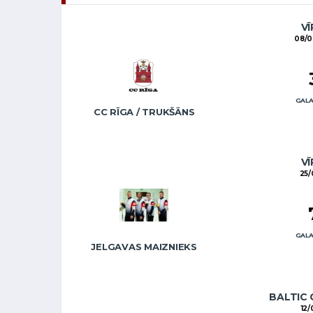
VĪ
08/0
GALA
CC RĪGA / TRUKŠĀNS
VĪ
25/
GALA
JELGAVAS MAIZNIEKS
BALTIC 
12/