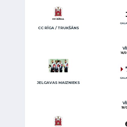
GALA
CC RĪGA / TRUKŠĀNS
VĪ
16/
GALA
JELGAVAS MAIZNIEKS
VĪ
19/