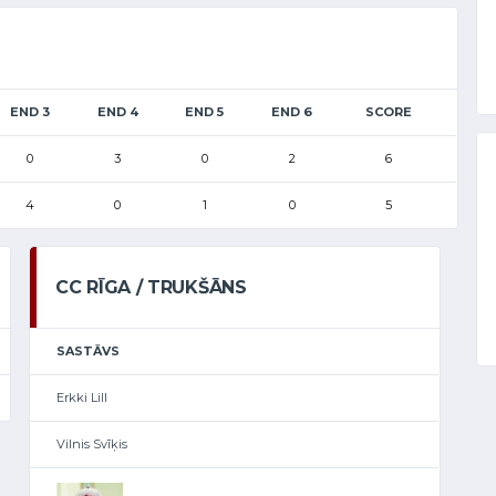
END 3
END 4
END 5
END 6
SCORE
0
3
0
2
6
4
0
1
0
5
CC RĪGA / TRUKŠĀNS
SASTĀVS
Erkki Lill
Vilnis Svīķis