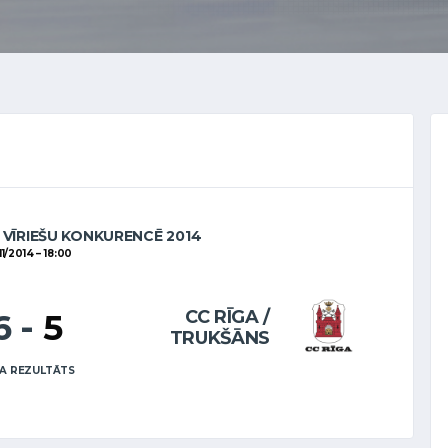
 VĪRIEŠU KONKURENCĒ 2014
11/2014
18:00
CC RĪGA /
6
-
5
TRUKŠĀNS
A REZULTĀTS