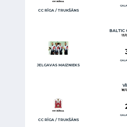
GALA
CC RĪGA / TRUKŠĀNS
BALTIC 
13/
GALA
JELGAVAS MAIZNIEKS
VĪ
18/
GALA
CC RĪGA / TRUKŠĀNS