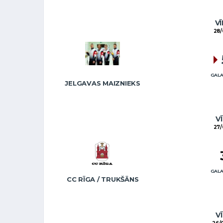
VĪ
28/
GALA
JELGAVAS MAIZNIEKS
VĪ
27/
GALA
CC RĪGA / TRUKŠĀNS
VĪ