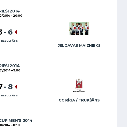
RIEŠI 2014
2/2014
20:00
3
-
6
 REZULTĀTS
JELGAVAS MAIZNIEKS
RIEŠI 2014
01/2014
11:00
7
-
8
 REZULTĀTS
CC RĪGA / TRUKŠĀNS
CUP MEN'S 2014
01/2014
11:30