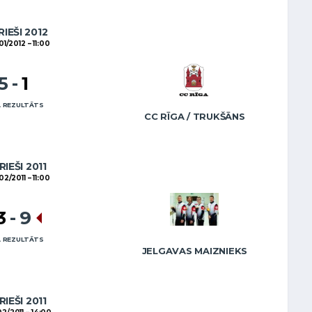
RIEŠI 2012
01/2012
11:00
5
-
1
 REZULTĀTS
CC RĪGA / TRUKŠĀNS
RIEŠI 2011
02/2011
11:00
3
-
9
 REZULTĀTS
JELGAVAS MAIZNIEKS
RIEŠI 2011