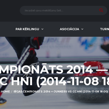
PAR KĒRLINGU
ASOCIĀCIJA
TURN
EMPIONĀTS 2014 —
C HNI (2014-11-08 1
HOME
RĪGAS ČEMPIONĀTS 2014 — JUNKERS VS CC HNI (2014-11-08 18:00)