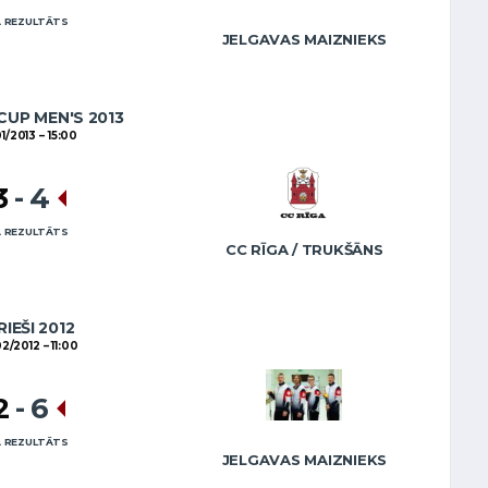
 REZULTĀTS
JELGAVAS MAIZNIEKS
CUP MEN'S 2013
01/2013
15:00
3
-
4
 REZULTĀTS
CC RĪGA / TRUKŠĀNS
RIEŠI 2012
02/2012
11:00
2
-
6
 REZULTĀTS
JELGAVAS MAIZNIEKS