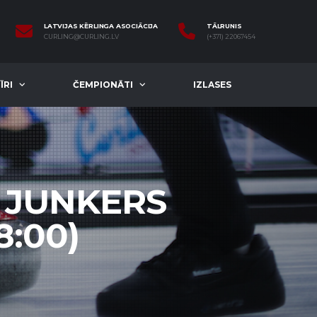
LATVIJAS KĒRLINGA ASOCIĀCIJA
TĀLRUNIS
CURLING@CURLING.LV
(+371) 22067454
ĪRI
ČEMPIONĀTI
IZLASES
 JUNKERS
8:00)