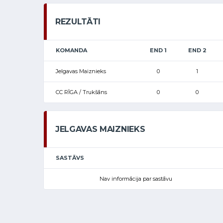
REZULTĀTI
KOMANDA
END 1
END 2
Jelgavas Maiznieks
0
1
CC RĪGA / Trukšāns
0
0
JELGAVAS MAIZNIEKS
SASTĀVS
Nav informācija par sastāvu