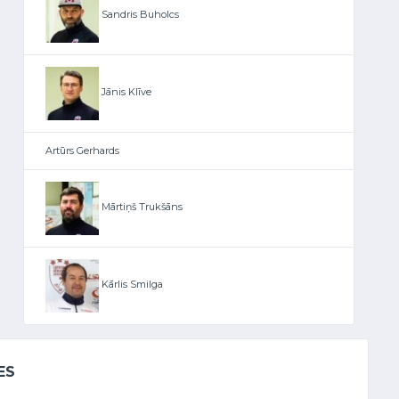
Sandris Buholcs
Jānis Klīve
Artūrs Gerhards
Mārtiņš Trukšāns
Kārlis Smilga
ES