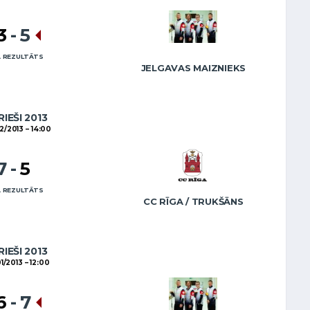
3
-
5
 REZULTĀTS
JELGAVAS MAIZNIEKS
RIEŠI 2013
02/2013
14:00
7
-
5
 REZULTĀTS
CC RĪGA / TRUKŠĀNS
RIEŠI 2013
01/2013
12:00
6
-
7