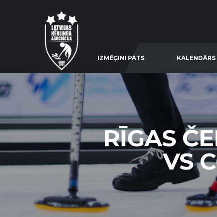
IZMĒĢINI PATS
KALENDĀRS
RĪGAS Č
VS C