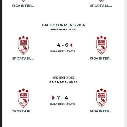
RIGA INTERNATIONAL CURLING CLUB / GRAY
SPORTA KLUBS “OB” / REGŽA
BALTIC CUP MEN'S 2014
11/01/2014
08:00
4
-
6
GALA REZULTĀTS
SPORTA KLUBS “OB” / REGŽA
RIGA INTERNATIONAL CURLING CLUB / GRAY
VĪRIEŠI 2013
03/02/2013
08:00
7
-
4
GALA REZULTĀTS
SPORTA KLUBS “OB” / REGŽA
RIGA INTERNATIONAL CURLING CLUB / GRAY