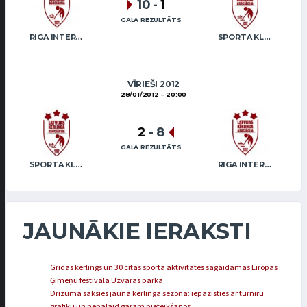
10
-
1
GALA REZULTĀTS
RIGA INTERNATIONAL CURLING CLUB / GRAY
SPORTA KLUBS “OB” / REGŽA
VĪRIEŠI 2012
28/01/2012
20:00
2
-
8
GALA REZULTĀTS
SPORTA KLUBS “OB” / REGŽA
RIGA INTERNATIONAL CURLING CLUB / GRAY
JAUNĀKIE IERAKSTI
Grīdas kērlings un 30 citas sporta aktivitātes sagaidāmas Eiropas
Ģimeņu festivālā Uzvaras parkā
Drīzumā sāksies jaunā kērlinga sezona: iepazīsties ar turnīru
grafiku un nepalaid garām pieteikšanos