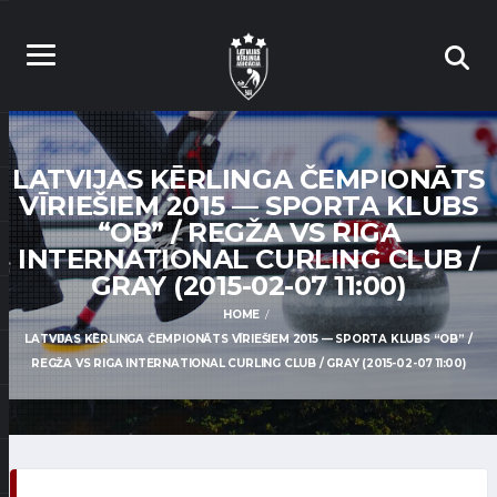
LATVIJAS KĒRLINGA ČEMPIONĀTS
VĪRIEŠIEM 2015 — SPORTA KLUBS
“OB” / REGŽA VS RIGA
INTERNATIONAL CURLING CLUB /
GRAY (2015-02-07 11:00)
HOME
LATVIJAS KĒRLINGA ČEMPIONĀTS VĪRIEŠIEM 2015 — SPORTA KLUBS “OB” /
REGŽA VS RIGA INTERNATIONAL CURLING CLUB / GRAY (2015-02-07 11:00)