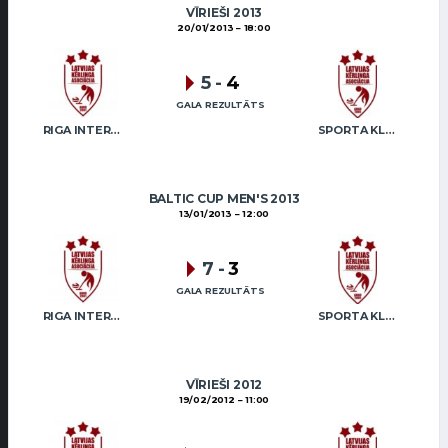
VĪRIEŠI 2013
20/01/2013
18:00
5
-
4
GALA REZULTĀTS
RIGA INTERNATIONAL CURLING CLUB / GRAY
SPORTA KLUBS “OB” / REGŽA
BALTIC CUP MEN'S 2013
13/01/2013
12:00
7
-
3
GALA REZULTĀTS
RIGA INTERNATIONAL CURLING CLUB / GRAY
SPORTA KLUBS “OB” / REGŽA
VĪRIEŠI 2012
19/02/2012
11:00