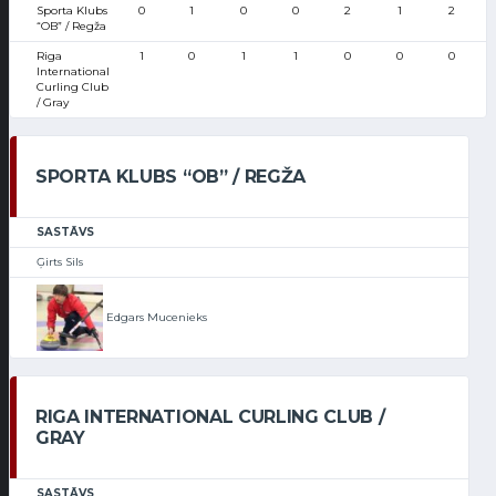
Sporta Klubs
0
1
0
0
2
1
2
“OB” / Regža
Riga
1
0
1
1
0
0
0
International
Curling Club
/ Gray
SPORTA KLUBS “OB” / REGŽA
SASTĀVS
Ģirts Sils
Edgars Mucenieks
RIGA INTERNATIONAL CURLING CLUB /
GRAY
SASTĀVS