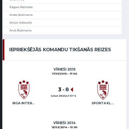
Edgars Ratnieks
Andis Bušmanis
Artūrs Volkovičs
Arvis Bušmanis
IEPRIEKŠĒJĀS KOMANDU TIKŠANĀS REIZES
VĪRIEŠI 2015
17/01/2015
17:00
3
-
8
GALA REZULTĀTS
RIGA INTERNATIONAL CURLING CLUB / GRAY
SPORTA KLUBS “OB” / REGŽA
VĪRIEŠI 2014
15/02/2014
15:00