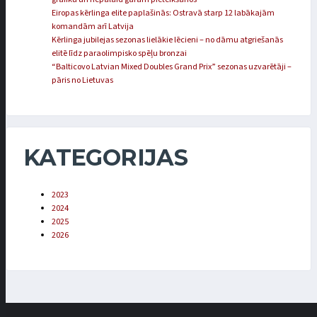
Eiropas kērlinga elite paplašinās: Ostravā starp 12 labākajām
komandām arī Latvija
Kērlinga jubilejas sezonas lielākie lēcieni – no dāmu atgriešanās
elitē līdz paraolimpisko spēļu bronzai
“Balticovo Latvian Mixed Doubles Grand Prix” sezonas uzvarētāji –
pāris no Lietuvas
KATEGORIJAS
2023
2024
2025
2026