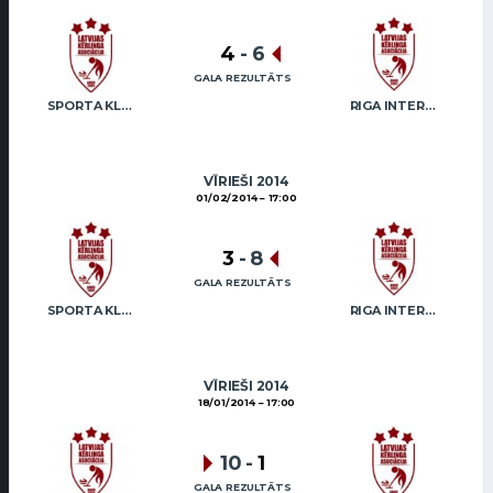
4
-
6
GALA REZULTĀTS
SPORTA KLUBS “OB” / REGŽA
RIGA INTERNATIONAL CURLING CLUB / GRAY
VĪRIEŠI 2014
01/02/2014
17:00
3
-
8
GALA REZULTĀTS
SPORTA KLUBS “OB” / REGŽA
RIGA INTERNATIONAL CURLING CLUB / GRAY
VĪRIEŠI 2014
18/01/2014
17:00
10
-
1
GALA REZULTĀTS