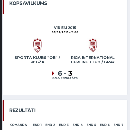
KOPSAVILKUMS
VĪRIEŠI 2015
07/02/2015
11:00
SPORTA KLUBS “OB” /
RIGA INTERNATIONAL
REGŽA
CURLING CLUB / GRAY
6
-
3
GALA REZULTĀTS
REZULTĀTI
KOMANDA
END 1
END 2
END 3
END 4
END 5
END 6
END 7
S