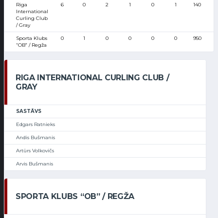
Riga
6
0
2
1
0
1
140
International
Curling Club
/ Gray
Sporta Klubs
0
1
0
0
0
0
950
“OB” / Regža
RIGA INTERNATIONAL CURLING CLUB /
GRAY
SASTĀVS
Edgars Ratnieks
Andis Bušmanis
Artūrs Volkovičs
Arvis Bušmanis
SPORTA KLUBS “OB” / REGŽA