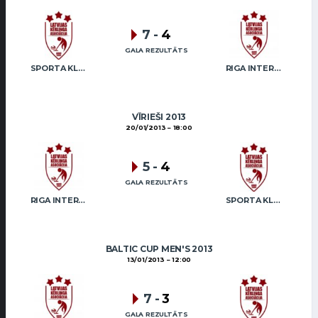
7
-
4
GALA REZULTĀTS
SPORTA KLUBS “OB” / REGŽA
RIGA INTERNATIONAL CURLING CLUB / GRAY
VĪRIEŠI 2013
20/01/2013
18:00
5
-
4
GALA REZULTĀTS
RIGA INTERNATIONAL CURLING CLUB / GRAY
SPORTA KLUBS “OB” / REGŽA
BALTIC CUP MEN'S 2013
13/01/2013
12:00
7
-
3
GALA REZULTĀTS