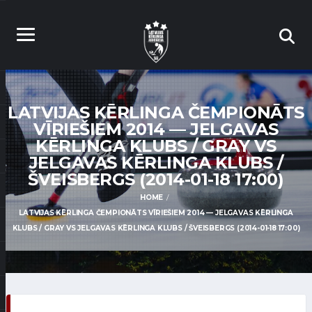
LATVIJAS KĒRLINGA ČEMPIONĀTS
VĪRIEŠIEM 2014 — JELGAVAS
KĒRLINGA KLUBS / GRAY VS
JELGAVAS KĒRLINGA KLUBS /
ŠVEISBERGS (2014-01-18 17:00)
HOME
LATVIJAS KĒRLINGA ČEMPIONĀTS VĪRIEŠIEM 2014 — JELGAVAS KĒRLINGA
KLUBS / GRAY VS JELGAVAS KĒRLINGA KLUBS / ŠVEISBERGS (2014-01-18 17:00)