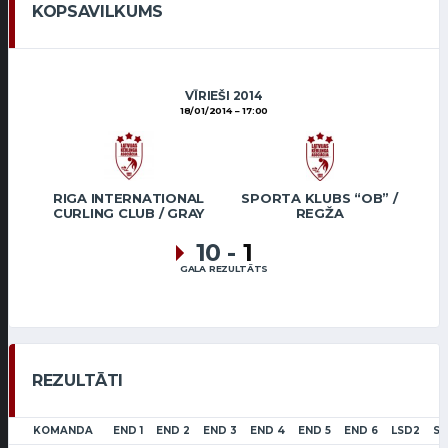
KOPSAVILKUMS
VĪRIEŠI 2014
18/01/2014
17:00
RIGA INTERNATIONAL
SPORTA KLUBS “OB” /
CURLING CLUB / GRAY
REGŽA
10
-
1
GALA REZULTĀTS
REZULTĀTI
KOMANDA
END 1
END 2
END 3
END 4
END 5
END 6
LSD2
S