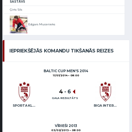
SASTĀVS
Ģirts Sils
Edgars Mucenieks
IEPRIEKŠĒJĀS KOMANDU TIKŠANĀS REIZES
BALTIC CUP MEN'S 2014
11/01/2014
08:00
4
-
6
GALA REZULTĀTS
SPORTA KLUBS “OB” / REGŽA
RIGA INTERNATIONAL CURLING CLUB / GRAY
VĪRIEŠI 2013
03/02/2013
08:00