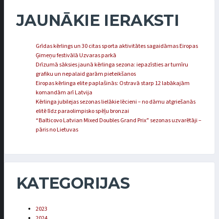
JAUNĀKIE IERAKSTI
Grīdas kērlings un 30 citas sporta aktivitātes sagaidāmas Eiropas
Ģimeņu festivālā Uzvaras parkā
Drīzumā sāksies jaunā kērlinga sezona: iepazīsties ar turnīru
grafiku un nepalaid garām pieteikšanos
Eiropas kērlinga elite paplašinās: Ostravā starp 12 labākajām
komandām arī Latvija
Kērlinga jubilejas sezonas lielākie lēcieni – no dāmu atgriešanās
elitē līdz paraolimpisko spēļu bronzai
“Balticovo Latvian Mixed Doubles Grand Prix” sezonas uzvarētāji –
pāris no Lietuvas
KATEGORIJAS
2023
2024