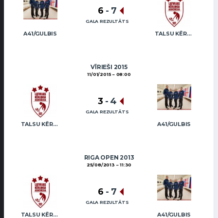
6
-
7
GALA REZULTĀTS
A41/GULBIS
TALSU KĒRLINGA KLUBS / VEIDEMANIS
VĪRIEŠI 2015
11/01/2015
08:00
3
-
4
GALA REZULTĀTS
TALSU KĒRLINGA KLUBS / VEIDEMANIS
A41/GULBIS
RIGA OPEN 2013
25/08/2013
11:30
6
-
7
GALA REZULTĀTS
TALSU KĒRLINGA KLUBS / VEIDEMANIS
A41/GULBIS