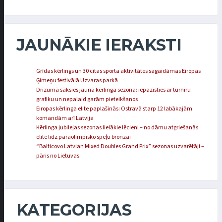
JAUNĀKIE IERAKSTI
Grīdas kērlings un 30 citas sporta aktivitātes sagaidāmas Eiropas
Ģimeņu festivālā Uzvaras parkā
Drīzumā sāksies jaunā kērlinga sezona: iepazīsties ar turnīru
grafiku un nepalaid garām pieteikšanos
Eiropas kērlinga elite paplašinās: Ostravā starp 12 labākajām
komandām arī Latvija
Kērlinga jubilejas sezonas lielākie lēcieni – no dāmu atgriešanās
elitē līdz paraolimpisko spēļu bronzai
“Balticovo Latvian Mixed Doubles Grand Prix” sezonas uzvarētāji –
pāris no Lietuvas
KATEGORIJAS