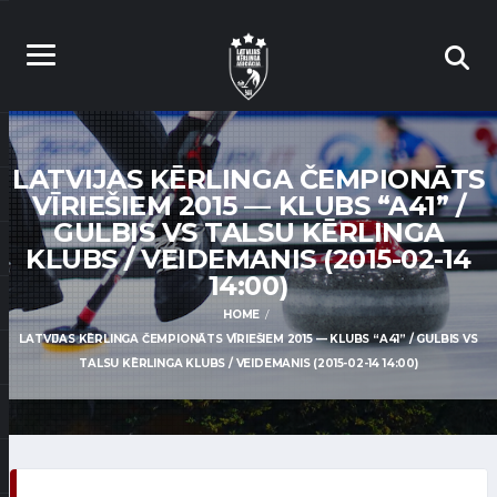
LATVIJAS KĒRLINGA ČEMPIONĀTS
VĪRIEŠIEM 2015 — KLUBS “A41” /
GULBIS VS TALSU KĒRLINGA
KLUBS / VEIDEMANIS (2015-02-14
14:00)
HOME
LATVIJAS KĒRLINGA ČEMPIONĀTS VĪRIEŠIEM 2015 — KLUBS “A41” / GULBIS VS
TALSU KĒRLINGA KLUBS / VEIDEMANIS (2015-02-14 14:00)