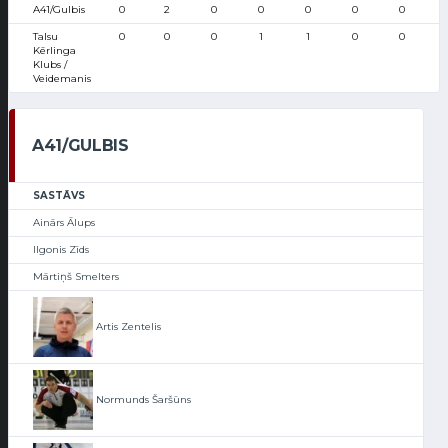
A41/Gulbis
0
2
0
0
0
0
0
Talsu
0
0
0
1
1
0
0
Kērlinga
Klubs /
Veidemanis
A41/GULBIS
SASTĀVS
Ainārs Ālups
Ilgonis Zīds
Mārtiņš Smelters
Artis Zentelis
Normunds Šaršūns