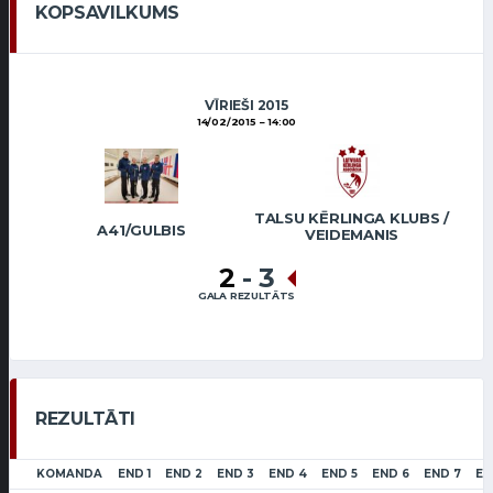
KOPSAVILKUMS
VĪRIEŠI 2015
14/02/2015
14:00
TALSU KĒRLINGA KLUBS /
A41/GULBIS
VEIDEMANIS
2
-
3
GALA REZULTĀTS
REZULTĀTI
KOMANDA
END 1
END 2
END 3
END 4
END 5
END 6
END 7
EN