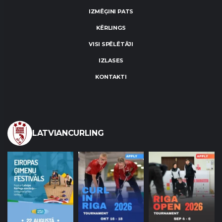
IZMĒĢINI PATS
KĒRLINGS
VISI SPĒLĒTĀJI
IZLASES
KONTAKTI
LATVIANCURLING