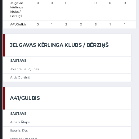
Jelgavas
0
0
0
1
0
0
0
kērlinga
klubs /
Bērziņš
A41/Gulbis
0
1
2
0
3
1
1
JELGAVAS KĒRLINGA KLUBS / BĒRZIŅŠ
SASTĀVS
Jolanta Laučjunas
Artis Gurtiņš
A41/GULBIS
SASTĀVS
Ainārs Ālups
Ilgonis Zīds
Mārtiņš Smelters