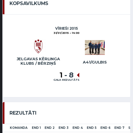
KOPSAVILKUMS
VĪRIEŠI 2015
31/01/2015
14:00
JELGAVAS KĒRLINGA
A41/GULBIS
KLUBS / BĒRZIŅŠ
1
-
8
GALA REZULTĀTS
REZULTĀTI
KOMANDA
END 1
END 2
END 3
END 4
END 5
END 6
END 7
SC