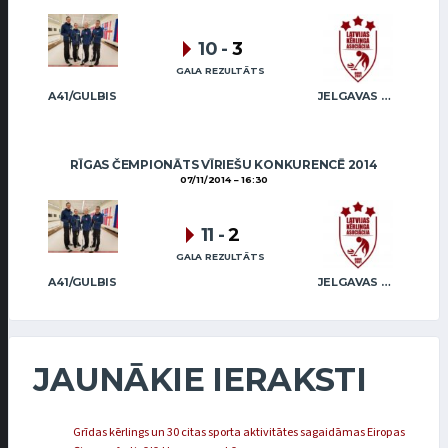
10
-
3
GALA REZULTĀTS
A41/GULBIS
JELGAVAS KĒRLINGA KLUBS / BĒRZIŅŠ
RĪGAS ČEMPIONĀTS VĪRIEŠU KONKURENCĒ 2014
07/11/2014
16:30
11
-
2
GALA REZULTĀTS
A41/GULBIS
JELGAVAS KĒRLINGA KLUBS / BĒRZIŅŠ
JAUNĀKIE IERAKSTI
Grīdas kērlings un 30 citas sporta aktivitātes sagaidāmas Eiropas