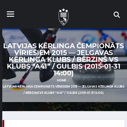
LATVIJAS KĒRLINGA ČEMPIONĀTS
VĪRIEŠIEM 2015 — JELGAVAS
KĒRLINGA KLUBS / BĒRZIŅŠ VS
KLUBS “A41” / GULBIS (2015-01-31
14:00)
HOME
LATVIJAS KĒRLINGA ČEMPIONĀTS VĪRIEŠIEM 2015 — JELGAVAS KĒRLINGA KLUBS
/ BĒRZIŅŠ VS KLUBS “A41” / GULBIS (2015-01-31 14:00)