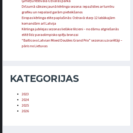
Ģimeņu festivālā Uzvaras parkā
Drīzumā sāksies jaunā kērlinga sezona: iepazīsties ar turnīru
grafiku un nepalaid garām pieteikšanos
Eiropas kērlinga elite paplašinās: Ostravā starp 12 labākajām
komandām arī Latvija
Kērlinga jubilejas sezonas lielākie lēcieni – no dāmu atgriešanās
elitē līdz paraolimpisko spēļu bronzai
“Balticovo Latvian Mixed Doubles Grand Prix” sezonas uzvarētāji –
pāris no Lietuvas
KATEGORIJAS
2023
2024
2025
2026