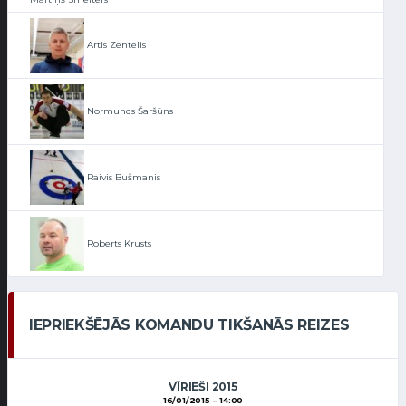
Artis Zentelis
Normunds Šaršūns
Raivis Bušmanis
Roberts Krusts
IEPRIEKŠĒJĀS KOMANDU TIKŠANĀS REIZES
VĪRIEŠI 2015
16/01/2015
14:00