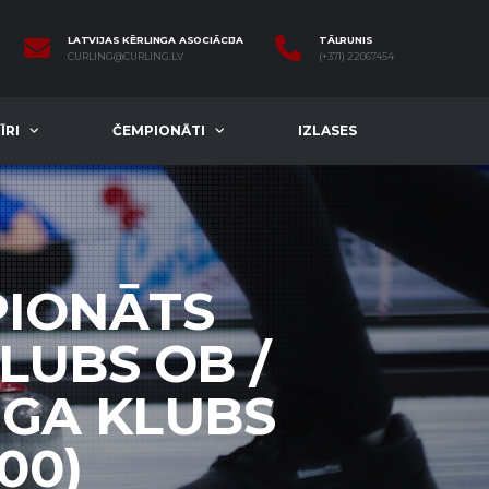
LATVIJAS KĒRLINGA ASOCIĀCIJA
TĀLRUNIS
CURLING@CURLING.LV
(+371) 22067454
ĪRI
ČEMPIONĀTI
IZLASES
PIONĀTS
LUBS OB /
NGA KLUBS
:00)