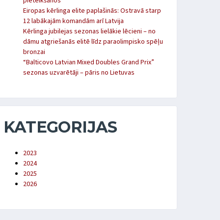
pieteikšanos
Eiropas kērlinga elite paplašinās: Ostravā starp
12 labākajām komandām arī Latvija
Kērlinga jubilejas sezonas lielākie lēcieni – no
dāmu atgriešanās elitē līdz paraolimpisko spēļu
bronzai
“Balticovo Latvian Mixed Doubles Grand Prix”
sezonas uzvarētāji – pāris no Lietuvas
KATEGORIJAS
2023
2024
2025
2026