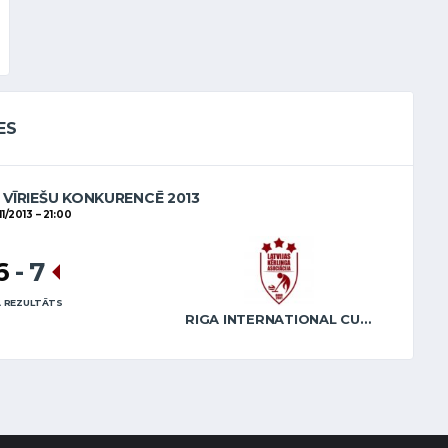
ES
VĪRIEŠU KONKURENCĒ 2013
11/2013
21:00
6
-
7
 REZULTĀTS
RIGA INTERNATIONAL CURLING CLUB / GRAY