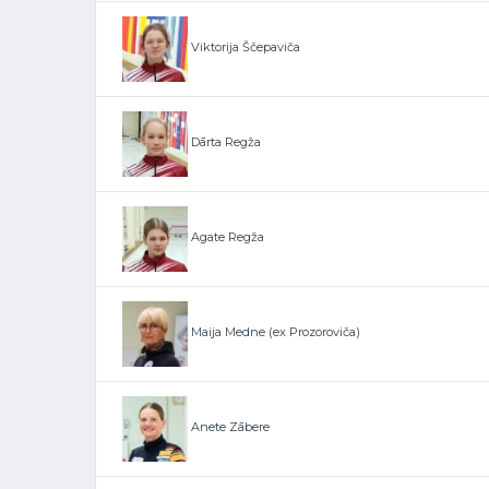
Viktorija Ščepaviča
Dārta Regža
Agate Regža
Maija Medne (ex Prozoroviča)
Anete Zābere