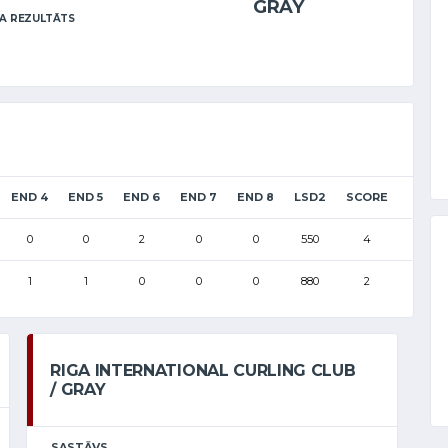
GRAY
A REZULTĀTS
END 4
END 5
END 6
END 7
END 8
LSD2
SCORE
0
0
2
0
0
550
4
1
1
0
0
0
880
2
RIGA INTERNATIONAL CURLING CLUB
/ GRAY
SASTĀVS