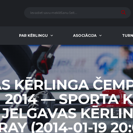
PAR KĒRLINGU
ASOCIĀCIJA
TURN
AS KĒRLINGA ČEM
M 2014 — SPORTA K
 JELGAVAS KĒRLI
RAY (2014-01-19 20