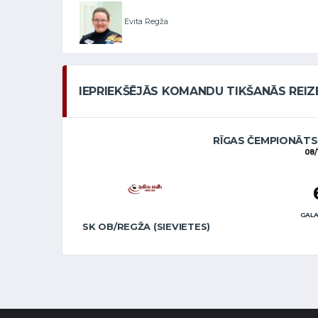
Evita Regža
IEPRIEKŠĒJĀS KOMANDU TIKŠANĀS REIZ
RĪGAS ČEMPIONĀTS 
08/
GALA
SK OB/REGŽA (SIEVIETES)