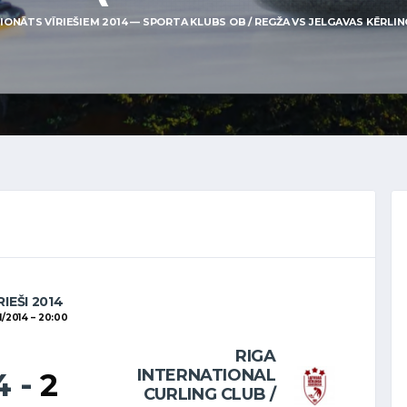
ONĀTS VĪRIEŠIEM 2014 — SPORTA KLUBS OB / REGŽA VS JELGAVAS KĒRLINGA
RIEŠI 2014
1/2014
20:00
RIGA
INTERNATIONAL
4
-
2
CURLING CLUB /