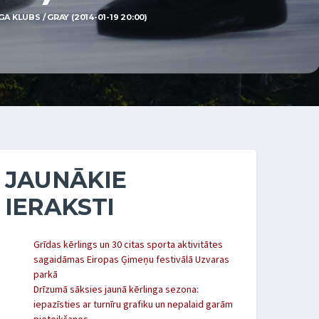
 KLUBS / GRAY (2014-01-19 20:00)
JAUNĀKIE
IERAKSTI
Grīdas kērlings un 30 citas sporta aktivitātes
sagaidāmas Eiropas Ģimeņu festivālā Uzvaras
parkā
Drīzumā sāksies jaunā kērlinga sezona:
iepazīsties ar turnīru grafiku un nepalaid garām