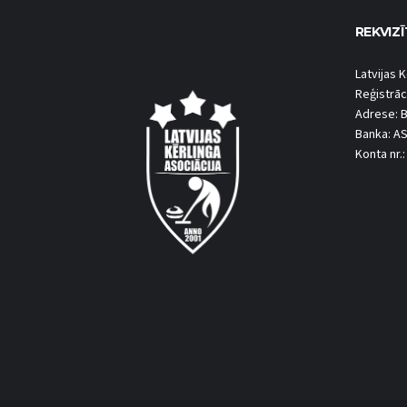
REKVIZĪ
Latvijas K
Reģistrāc
Adrese: B
Banka: A
Konta nr