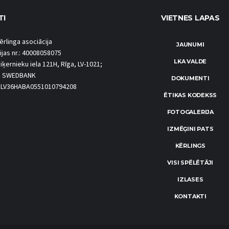
TI
VIETNES LAPAS
ērlinga asociācija
JAUNUMI
ijas nr.: 40008058075
LKA VALDE
iķernieku iela 121H, Rīga, LV-1021;
S SWEDBANK
DOKUMENTI
.: LV36HABA0551010794208
ĒTIKAS KODEKSS
FOTOGALERIJA
IZMĒĢINI PATS
KĒRLINGS
VISI SPĒLĒTĀJI
IZLASES
KONTAKTI