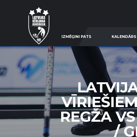
IZMĒĢINI PATS
KALENDĀRS
LATVIJ
VĪRIEŠIE
REGŽA VS
/ G