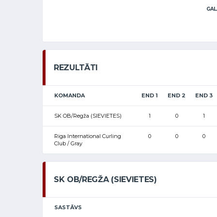
GAL
REZULTĀTI
KOMANDA
END 1
END 2
END 3
SK OB/Regža (SIEVIETES)
1
0
1
Riga International Curling
0
0
0
Club / Gray
SK OB/REGŽA (SIEVIETES)
SASTĀVS